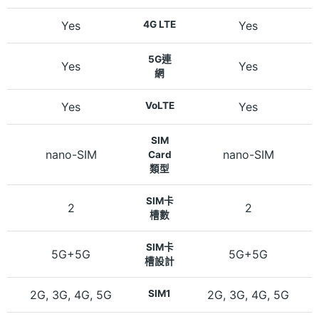
Yes
4G LTE
Yes
5G連
Yes
Yes
網
Yes
VoLTE
Yes
SIM
nano-SIM
nano-SIM
Card
類型
SIM卡
2
2
槽數
SIM卡
5G+5G
5G+5G
槽設計
2G, 3G, 4G, 5G
SIM1
2G, 3G, 4G, 5G