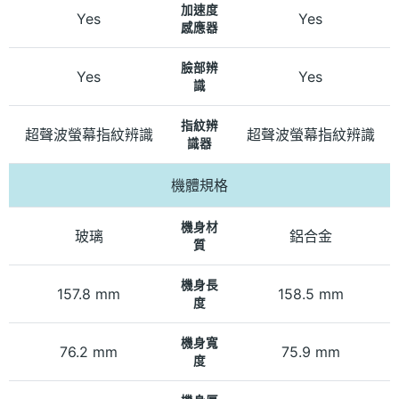
加速度
Yes
Yes
感應器
臉部辨
Yes
Yes
識
指紋辨
超聲波螢幕指紋辨識
超聲波螢幕指紋辨識
識器
機體規格
機身材
玻璃
鋁合金
質
機身長
157.8 mm
158.5 mm
度
機身寬
76.2 mm
75.9 mm
度