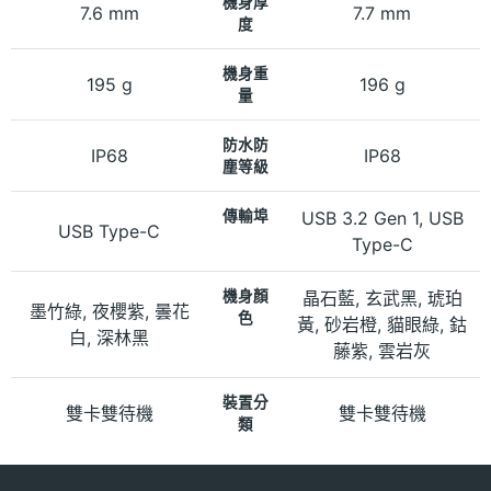
機身厚
7.6 mm
7.7 mm
度
機身重
195 g
196 g
量
防水防
IP68
IP68
塵等級
傳輸埠
USB 3.2 Gen 1, USB
USB Type-C
Type-C
機身顏
晶石藍, 玄武黑, 琥珀
墨竹綠, 夜櫻紫, 曇花
色
黃, 砂岩橙, 貓眼綠, 鈷
白, 深林黑
藤紫, 雲岩灰
裝置分
雙卡雙待機
雙卡雙待機
類