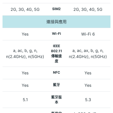
2G, 3G, 4G, 5G
SIM2
2G, 3G, 4G, 5G
連接與應用
Yes
Wi-Fi
Wi-Fi 6
IEEE
a, ac, b, g, n,
a, ac, ax, b, g, n,
802.11
n(2.4GHz), n(5GHz)
傳輸速
n(2.4GHz), n(5GHz)
度
Yes
NFC
Yes
Yes
藍牙
Yes
藍牙版
5.1
5.3
本