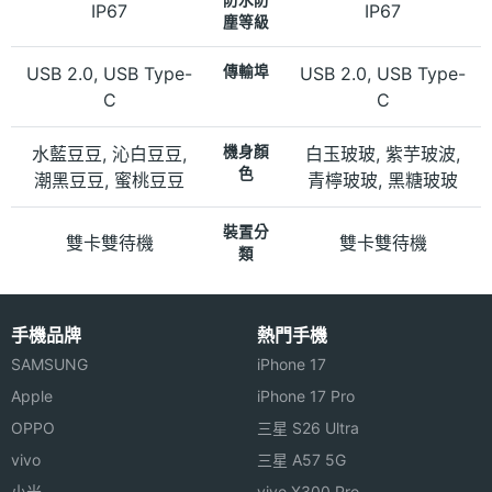
IP67
IP67
塵等級
USB 2.0, USB Type-
傳輸埠
USB 2.0, USB Type-
C
C
水藍豆豆, 沁白豆豆,
機身顏
白玉玻玻, 紫芋玻波,
色
潮黑豆豆, 蜜桃豆豆
青檸玻玻, 黑糖玻玻
裝置分
雙卡雙待機
雙卡雙待機
類
手機品牌
熱門手機
SAMSUNG
iPhone 17
Apple
iPhone 17 Pro
OPPO
三星 S26 Ultra
vivo
三星 A57 5G
小米
vivo X300 Pro