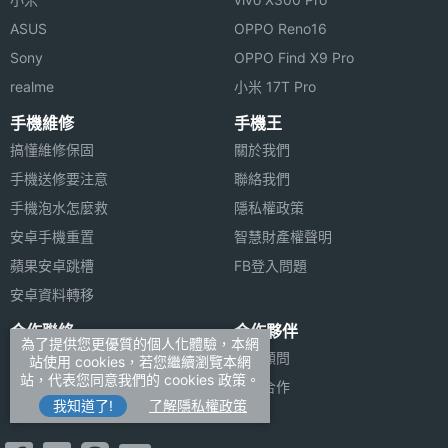
ASUS
OPPO Reno16
Sony
OPPO Find X9 Pro
realme
小米 17T Pro
手機維修
手機王
搞懂維修保固
關於我們
手機送修要注意
聯絡我們
手機泡水怎麼救
隱私權政策
安卓手機重置
智慧財產權聲明
蘋果安卓跳槽
FB登入問題
安卓資料轉移
合作聯絡
合作夥伴
為了提供您更優質的個人化體驗，本網
廣告刊登
法律顧問
站使用 cookies，若您繼續瀏覽本網
站，代表您同意我們的 cookies 政策。
加入商店報價
媒體合作
我知道了!
了解隱私權政策
新聞聯絡