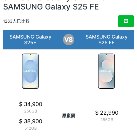
SAMSUNG Galaxy S25 FE
1263人已比較
SAMSUNG Galaxy
SAMSUNG Galaxy
S25+
S25 FE
$ 34,900
256GB
$ 22,990
原廠價
256GB
$ 38,900
512GB