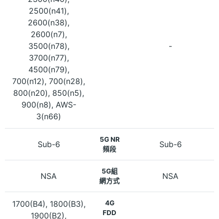
2500(n41),
2600(n38),
2600(n7),
3500(n78),
-
3700(n77),
4500(n79),
700(n12), 700(n28),
800(n20), 850(n5),
900(n8), AWS-
3(n66)
5G NR
Sub-6
Sub-6
頻段
5G組
NSA
NSA
網方式
1700(B4), 1800(B3),
4G
FDD
1900(B2),