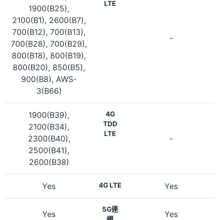
LTE
1900(B25),
2100(B1), 2600(B7),
700(B12), 700(B13),
-
700(B28), 700(B29),
800(B18), 800(B19),
800(B20), 850(B5),
900(B8), AWS-
3(B66)
1900(B39),
4G
TDD
2100(B34),
LTE
2300(B40),
-
2500(B41),
2600(B38)
Yes
4G LTE
Yes
5G連
Yes
Yes
網