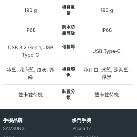
機身重
190 g
190 g
量
防水防
IP68
IP68
塵等級
USB 3.2 Gen 1, USB
傳輸埠
USB Type-C
Type-C
冰藍, 深海藍, 炫灰, 迷
機身顏
冰川白, 冰藍, 深海藍,
色
綠
酷黑
裝置分
雙卡雙待機
雙卡雙待機
類
手機品牌
熱門手機
SAMSUNG
iPhone 17