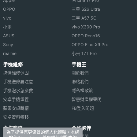
Apple
iPhone 17 Pro
OPPO
三星 S26 Ultra
vivo
三星 A57 5G
小米
vivo X300 Pro
ASUS
OPPO Reno16
Sony
OPPO Find X9 Pro
realme
小米 17T Pro
手機維修
手機王
搞懂維修保固
關於我們
手機送修要注意
聯絡我們
手機泡水怎麼救
隱私權政策
安卓手機重置
智慧財產權聲明
蘋果安卓跳槽
FB登入問題
安卓資料轉移
合作聯絡
合作夥伴
為了提供您更優質的個人化體驗，本網
廣告刊登
法律顧問