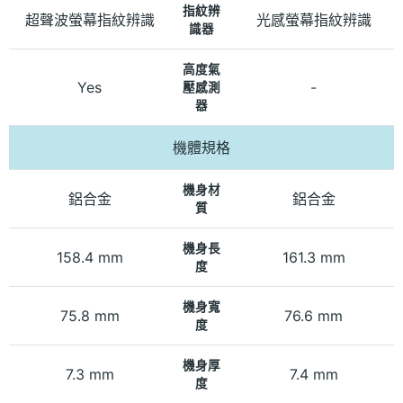
指紋辨
超聲波螢幕指紋辨識
光感螢幕指紋辨識
識器
高度氣
Yes
-
壓感測
器
機體規格
機身材
鋁合金
鋁合金
質
機身長
158.4 mm
161.3 mm
度
機身寬
75.8 mm
76.6 mm
度
機身厚
7.3 mm
7.4 mm
度