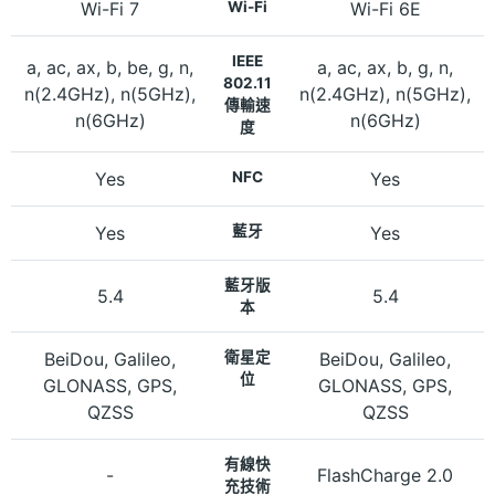
Wi-Fi 7
Wi-Fi
Wi-Fi 6E
IEEE
a, ac, ax, b, be, g, n,
a, ac, ax, b, g, n,
802.11
n(2.4GHz), n(5GHz),
n(2.4GHz), n(5GHz),
傳輸速
n(6GHz)
n(6GHz)
度
Yes
NFC
Yes
Yes
藍牙
Yes
藍牙版
5.4
5.4
本
BeiDou, Galileo,
衛星定
BeiDou, Galileo,
位
GLONASS, GPS,
GLONASS, GPS,
QZSS
QZSS
有線快
-
FlashCharge 2.0
充技術