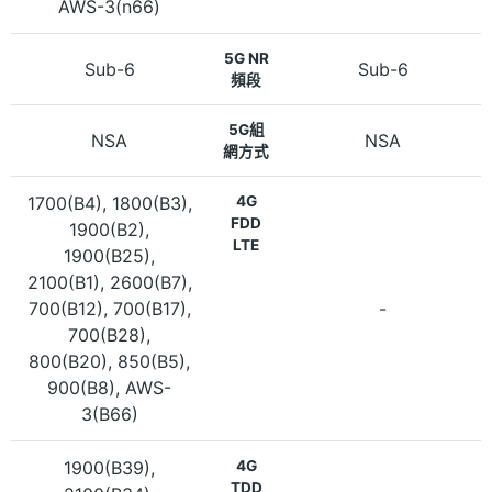
AWS-3(n66)
5G NR
Sub-6
Sub-6
頻段
5G組
NSA
NSA
網方式
1700(B4), 1800(B3),
4G
FDD
1900(B2),
LTE
1900(B25),
2100(B1), 2600(B7),
700(B12), 700(B17),
-
700(B28),
800(B20), 850(B5),
900(B8), AWS-
3(B66)
1900(B39),
4G
TDD