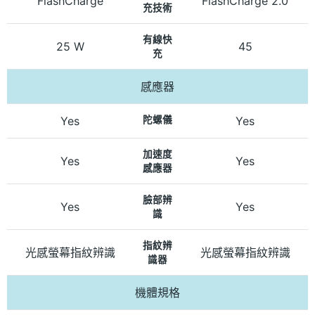
FlashCharge
FlashCharge 2.0
充技術
有線快
25 W
45
充
感應器
Yes
陀螺儀
Yes
加速度
Yes
Yes
感應器
臉部辨
Yes
Yes
識
指紋辨
光感螢幕指紋辨識
光感螢幕指紋辨識
識器
機體規格