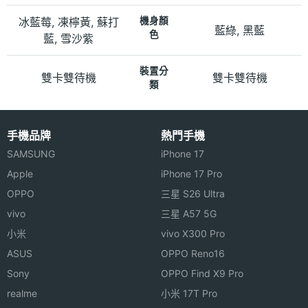
冰藍莓, 凍檸黃, 蘇打
機身顏
藍綠, 黑藍
色
藍, 雪沙紫
裝置分
雙卡雙待機
雙卡雙待機
類
手機品牌
熱門手機
SAMSUNG
iPhone 17
Apple
iPhone 17 Pro
OPPO
三星 S26 Ultra
vivo
三星 A57 5G
小米
vivo X300 Pro
ASUS
OPPO Reno16
Sony
OPPO Find X9 Pro
realme
小米 17T Pro