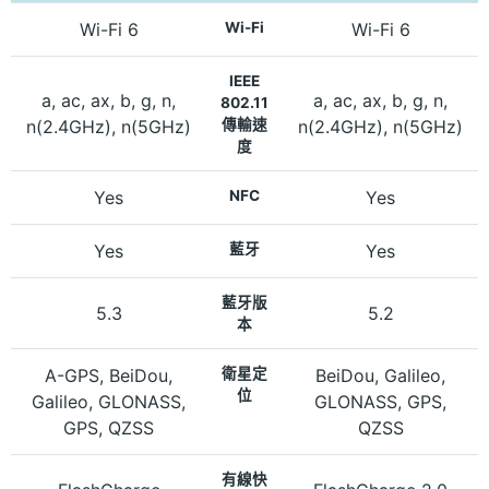
Wi-Fi 6
Wi-Fi
Wi-Fi 6
IEEE
a, ac, ax, b, g, n,
a, ac, ax, b, g, n,
802.11
n(2.4GHz), n(5GHz)
傳輸速
n(2.4GHz), n(5GHz)
度
Yes
NFC
Yes
Yes
藍牙
Yes
藍牙版
5.3
5.2
本
A-GPS, BeiDou,
衛星定
BeiDou, Galileo,
位
Galileo, GLONASS,
GLONASS, GPS,
GPS, QZSS
QZSS
有線快