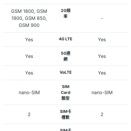
GSM 1800, GSM
2G頻
率
1900, GSM 850,
-
GSM 900
Yes
4G LTE
Yes
5G連
Yes
Yes
網
Yes
VoLTE
Yes
SIM
nano-SIM
nano-SIM
Card
類型
SIM卡
2
2
槽數
SIM卡