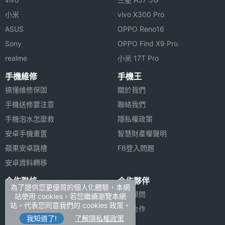
小米
vivo X300 Pro
ASUS
OPPO Reno16
Sony
OPPO Find X9 Pro
realme
小米 17T Pro
手機維修
手機王
搞懂維修保固
關於我們
手機送修要注意
聯絡我們
手機泡水怎麼救
隱私權政策
安卓手機重置
智慧財產權聲明
蘋果安卓跳槽
FB登入問題
安卓資料轉移
合作聯絡
合作夥伴
為了提供您更優質的個人化體驗，本網
廣告刊登
法律顧問
站使用 cookies，若您繼續瀏覽本網
站，代表您同意我們的 cookies 政策。
加入商店報價
媒體合作
我知道了!
了解隱私權政策
新聞聯絡