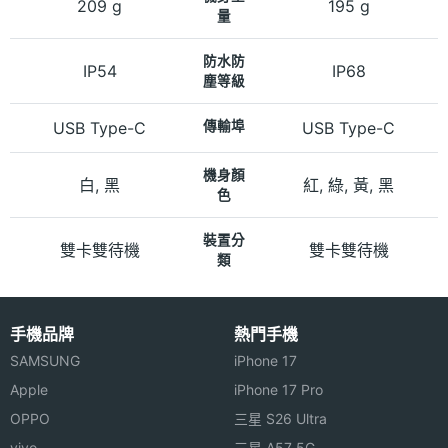
209 g
195 g
量
防水防
IP54
IP68
塵等級
USB Type-C
傳輸埠
USB Type-C
機身顏
白, 黑
紅, 綠, 黃, 黑
色
裝置分
雙卡雙待機
雙卡雙待機
類
手機品牌
熱門手機
SAMSUNG
iPhone 17
Apple
iPhone 17 Pro
OPPO
三星 S26 Ultra
vivo
三星 A57 5G