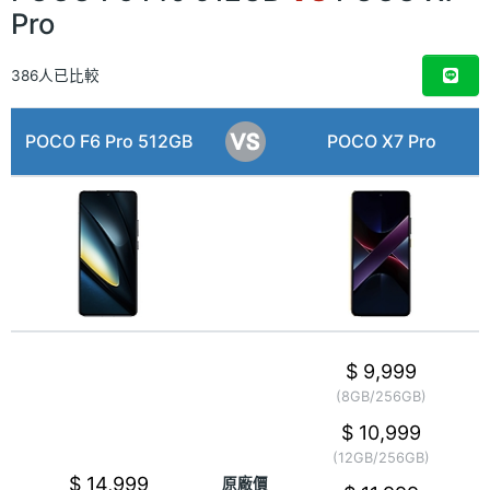
Pro
386人已比較
POCO F6 Pro 512GB
POCO X7 Pro
$ 9,999
(8GB/256GB)
$ 10,999
(12GB/256GB)
$ 14,999
原廠價