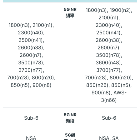
5G NR
1800(n3), 1900(n2),
頻率
2100(n1),
1800(n3), 2100(n1),
2300(n40),
2300(n40),
2500(n41),
2500(n41),
2600(n38),
2600(n38),
2600(n7),
2600(n7),
3500(n78),
3500(n78),
3600(n48),
3700(n77),
3700(n77),
700(n28), 800(n20),
700(n28), 800(n20),
850(n5), 900(n8)
850(n26), 850(n5),
900(n8), AWS-
3(n66)
5G NR
Sub-6
Sub-6
頻段
5G組
NSA
NSA, SA