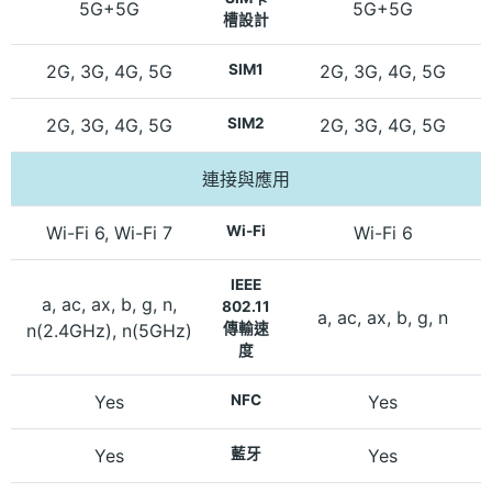
5G+5G
5G+5G
槽設計
2G, 3G, 4G, 5G
SIM1
2G, 3G, 4G, 5G
2G, 3G, 4G, 5G
SIM2
2G, 3G, 4G, 5G
連接與應用
Wi-Fi 6, Wi-Fi 7
Wi-Fi
Wi-Fi 6
IEEE
a, ac, ax, b, g, n,
802.11
a, ac, ax, b, g, n
n(2.4GHz), n(5GHz)
傳輸速
度
Yes
NFC
Yes
Yes
藍牙
Yes