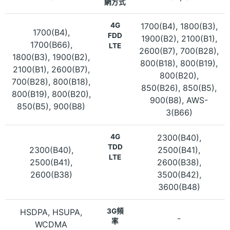
網方式
4G
1700(B4), 1800(B3),
1700(B4),
FDD
1900(B2), 2100(B1),
1700(B66),
LTE
2600(B7), 700(B28),
1800(B3), 1900(B2),
800(B18), 800(B19),
2100(B1), 2600(B7),
800(B20),
700(B28), 800(B18),
850(B26), 850(B5),
800(B19), 800(B20),
900(B8), AWS-
850(B5), 900(B8)
3(B66)
4G
2300(B40),
TDD
2300(B40),
2500(B41),
LTE
2500(B41),
2600(B38),
2600(B38)
3500(B42),
3600(B48)
HSDPA, HSUPA,
3G頻
-
率
WCDMA