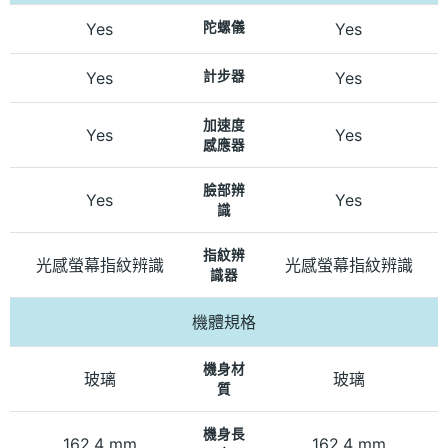
Yes
陀螺儀
Yes
Yes
計步器
Yes
加速度
Yes
Yes
感應器
臉部辨
Yes
Yes
識
指紋辨
光感螢幕指紋辨識
光感螢幕指紋辨識
識器
機體規格
機身材
玻璃
玻璃
質
機身長
162.4 mm
162.4 mm