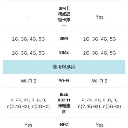
SIM卡
槽或記
-
Yes
憶卡擇
一
2G, 3G, 4G, 5G
SIM1
2G, 3G, 4G, 5G
2G, 3G, 4G, 5G
SIM2
2G, 3G, 4G, 5G
連接與應用
Wi-Fi 6
Wi-Fi
Wi-Fi 6
IEEE
a, ac, ax, b, g, n,
a, ac, ax, b, g, n,
802.11
n(2.4GHz), n(5GHz)
傳輸速
n(2.4GHz), n(5GHz)
度
Yes
NFC
Yes