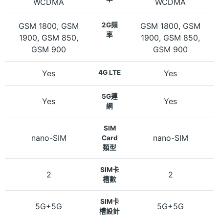
WCDMA
WCDMA
GSM 1800, GSM
2G頻
GSM 1800, GSM
率
1900, GSM 850,
1900, GSM 850,
GSM 900
GSM 900
Yes
4G LTE
Yes
5G連
Yes
Yes
網
SIM
nano-SIM
nano-SIM
Card
類型
SIM卡
2
2
槽數
SIM卡
5G+5G
5G+5G
槽設計