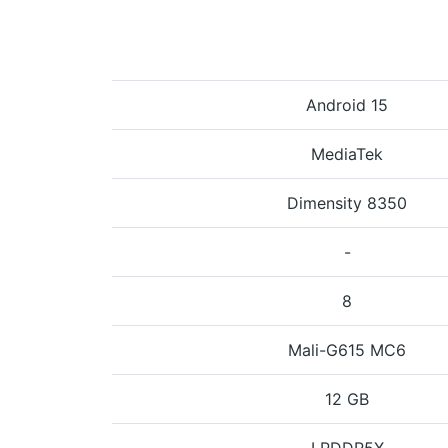
Android 15
MediaTek
Dimensity 8350
-
8
Mali-G615 MC6
12 GB
LPDDR5X