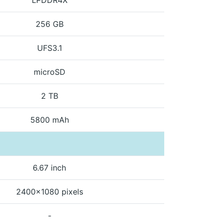
256 GB
UFS3.1
microSD
2 TB
5800 mAh
6.67 inch
2400x1080 pixels
-