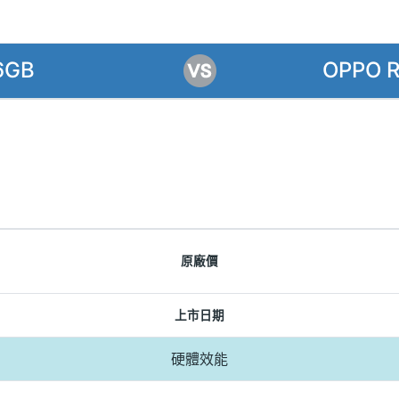
6GB
OPPO R
原廠價
上市日期
硬體效能