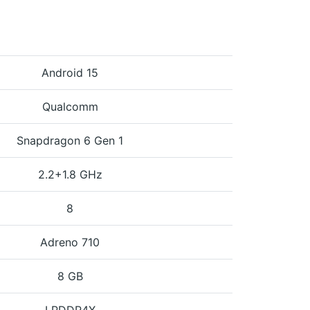
Android 15
Qualcomm
Snapdragon 6 Gen 1
2.2+1.8 GHz
8
Adreno 710
8 GB
LPDDR4X