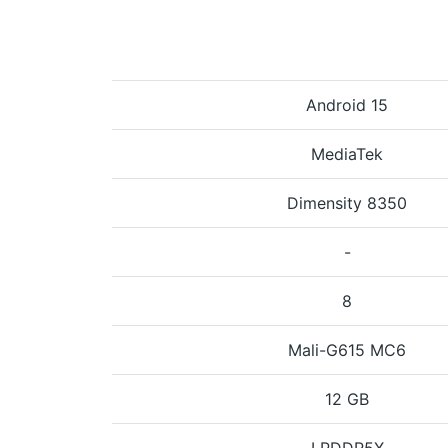
Android 15
MediaTek
Dimensity 8350
-
8
Mali-G615 MC6
12 GB
LPDDR5X