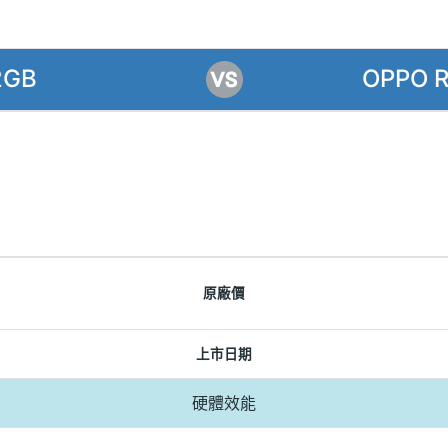
2GB
OPPO R
原廠價
上市日期
硬體效能