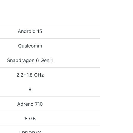
Android 15
Qualcomm
Snapdragon 6 Gen 1
2.2+1.8 GHz
8
Adreno 710
8 GB
LPDDR4X