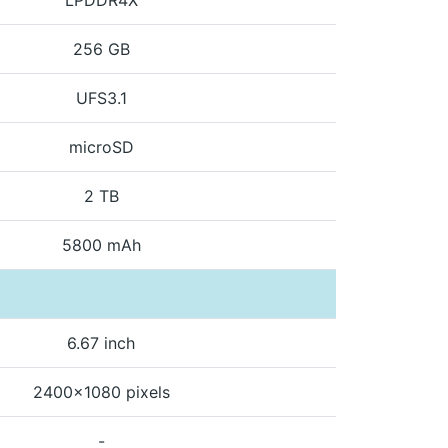
256 GB
UFS3.1
microSD
2 TB
5800 mAh
6.67 inch
2400x1080 pixels
-