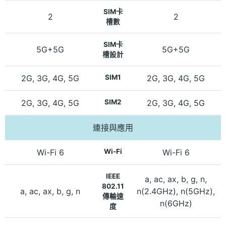
SIM卡
2
2
槽數
SIM卡
5G+5G
5G+5G
槽設計
2G, 3G, 4G, 5G
SIM1
2G, 3G, 4G, 5G
2G, 3G, 4G, 5G
SIM2
2G, 3G, 4G, 5G
連接與應用
Wi-Fi 6
Wi-Fi
Wi-Fi 6
IEEE
a, ac, ax, b, g, n,
802.11
a, ac, ax, b, g, n
n(2.4GHz), n(5GHz),
傳輸速
n(6GHz)
度