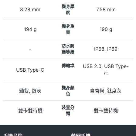
機身厚
8.28 mm
7.58 mm
度
機身重
194 g
190 g
量
防水防
-
IP68, IP69
塵等級
傳輸埠
USB 2.0, USB Type-
USB Type-C
C
機身顏
釉紫, 銀灰
自杏粉, 鈦度灰
色
裝置分
雙卡雙待機
雙卡雙待機
類
手機品牌
熱門手機