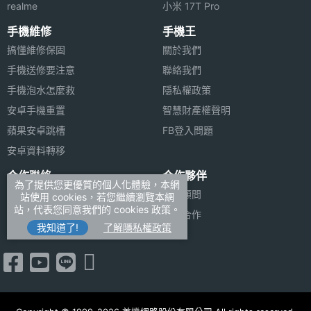
realme
小米 17T Pro
手機維修
手機王
搞懂維修保固
關於我們
手機送修要注意
聯絡我們
手機泡水怎麼救
隱私權政策
安卓手機重置
智慧財產權聲明
蘋果安卓跳槽
FB登入問題
安卓資料轉移
合作聯絡
合作夥伴
為了提供您更優質的個人化體驗，本網
廣告刊登
法律顧問
站使用 cookies，若您繼續瀏覽本網
站，代表您同意我們的 cookies 政策。
加入商店報價
媒體合作
我知道了!
了解隱私權政策
新聞聯絡