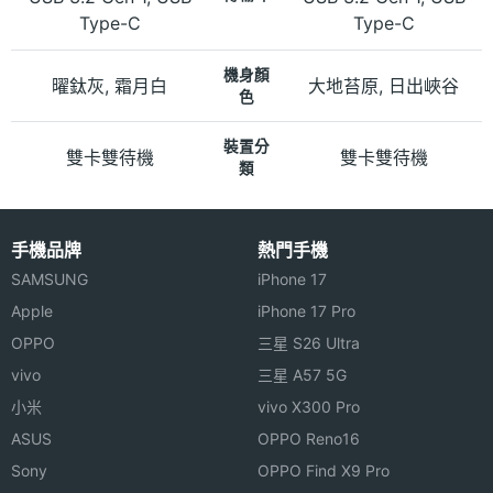
Type-C
Type-C
機身顏
曜鈦灰, 霜月白
大地苔原, 日出峽谷
色
裝置分
雙卡雙待機
雙卡雙待機
類
手機品牌
熱門手機
SAMSUNG
iPhone 17
Apple
iPhone 17 Pro
OPPO
三星 S26 Ultra
vivo
三星 A57 5G
小米
vivo X300 Pro
ASUS
OPPO Reno16
Sony
OPPO Find X9 Pro