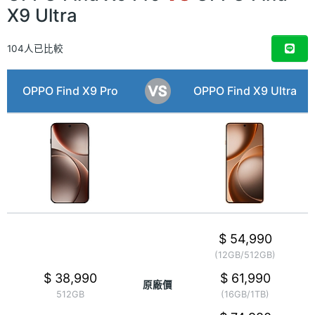
X9 Ultra
104人已比較
OPPO Find X9 Pro
OPPO Find X9 Ultra
$ 54,990
(12GB/512GB)
$ 38,990
$ 61,990
原廠價
512GB
(16GB/1TB)