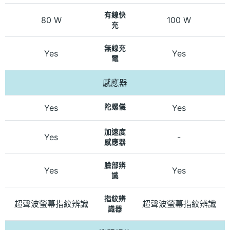
有線快
80 W
100 W
充
無線充
Yes
Yes
電
感應器
Yes
陀螺儀
Yes
加速度
Yes
-
感應器
臉部辨
Yes
Yes
識
指紋辨
超聲波螢幕指紋辨識
超聲波螢幕指紋辨識
識器