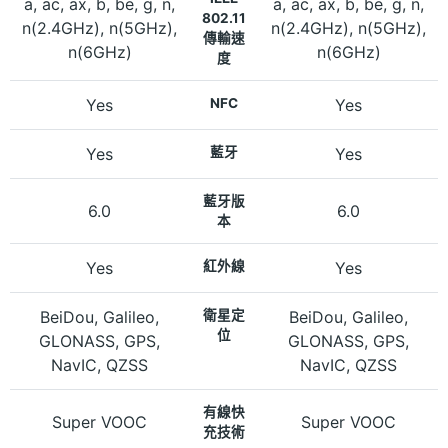
a, ac, ax, b, be, g, n,
a, ac, ax, b, be, g, n,
802.11
n(2.4GHz), n(5GHz),
n(2.4GHz), n(5GHz),
傳輸速
n(6GHz)
n(6GHz)
度
Yes
NFC
Yes
Yes
藍牙
Yes
藍牙版
6.0
6.0
本
Yes
紅外線
Yes
BeiDou, Galileo,
衛星定
BeiDou, Galileo,
位
GLONASS, GPS,
GLONASS, GPS,
NavIC, QZSS
NavIC, QZSS
有線快
Super VOOC
Super VOOC
充技術