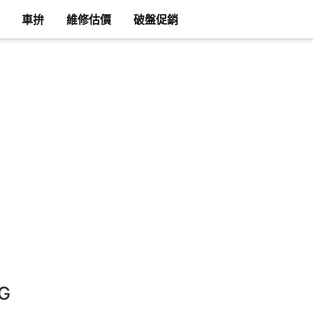
車拚
維修估價
破盤促銷
5G