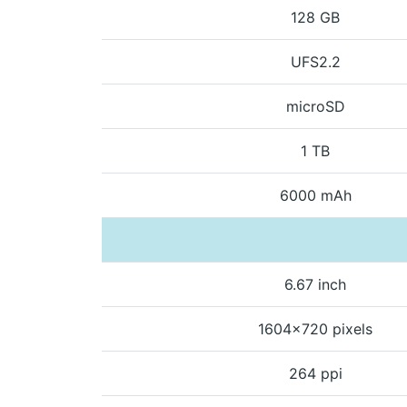
128 GB
UFS2.2
microSD
1 TB
6000 mAh
6.67 inch
1604x720 pixels
264 ppi