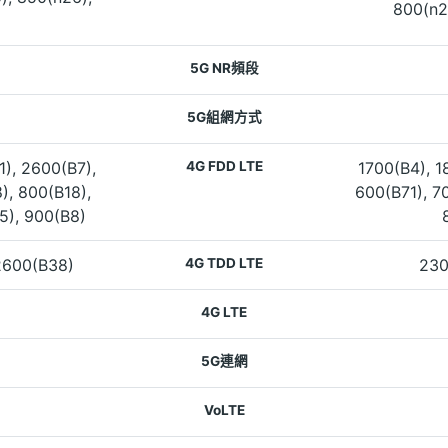
800(n2
5G NR頻段
5G組網方式
1), 2600(B7),
4G FDD LTE
1700(B4), 1
), 800(B18),
600(B71), 7
5), 900(B8)
2600(B38)
4G TDD LTE
230
4G LTE
5G連網
VoLTE