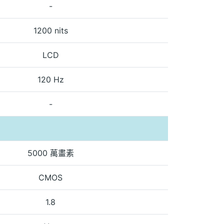
-
1200 nits
LCD
120 Hz
-
5000 萬畫素
CMOS
1.8