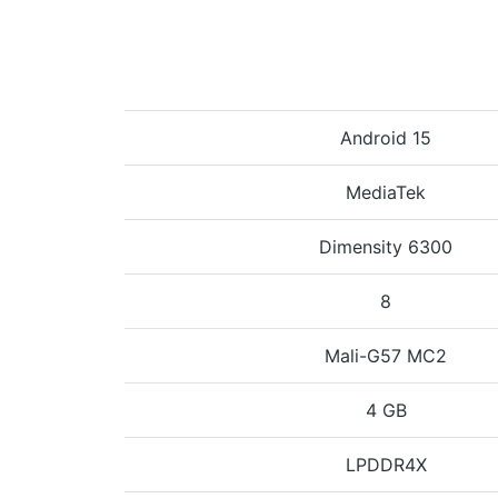
Android 15
MediaTek
Dimensity 6300
8
Mali-G57 MC2
4 GB
LPDDR4X