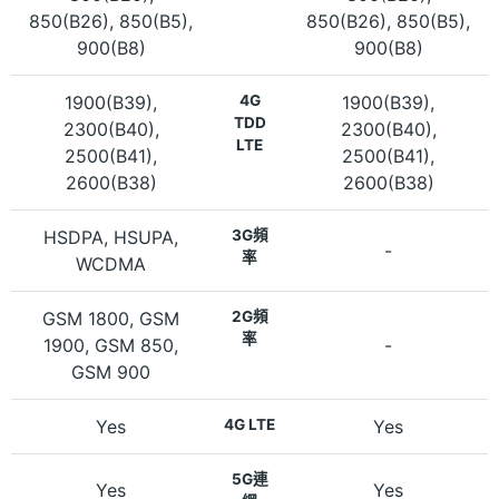
850(B26), 850(B5),
850(B26), 850(B5),
900(B8)
900(B8)
1900(B39),
4G
1900(B39),
TDD
2300(B40),
2300(B40),
LTE
2500(B41),
2500(B41),
2600(B38)
2600(B38)
HSDPA, HSUPA,
3G頻
-
率
WCDMA
GSM 1800, GSM
2G頻
率
1900, GSM 850,
-
GSM 900
Yes
4G LTE
Yes
5G連
Yes
Yes