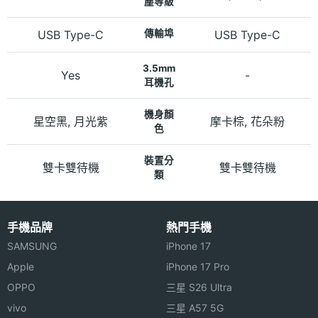
塵等級
USB Type-C
傳輸埠
USB Type-C
3.5mm
Yes
-
耳機孔
機身顏
星空黑, 月光紫
摩卡棕, 花朵粉
色
裝置分
雙卡雙待機
雙卡雙待機
類
手機品牌
熱門手機
SAMSUNG
iPhone 17
Apple
iPhone 17 Pro
OPPO
三星 S26 Ultra
vivo
三星 A57 5G