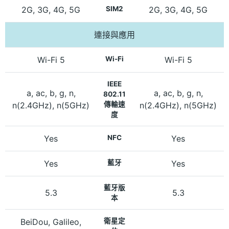
2G, 3G, 4G, 5G
SIM2
2G, 3G, 4G, 5G
連接與應用
Wi-Fi 5
Wi-Fi
Wi-Fi 5
IEEE
a, ac, b, g, n,
a, ac, b, g, n,
802.11
n(2.4GHz), n(5GHz)
傳輸速
n(2.4GHz), n(5GHz)
度
Yes
NFC
Yes
Yes
藍牙
Yes
藍牙版
5.3
5.3
本
BeiDou, Galileo,
衛星定