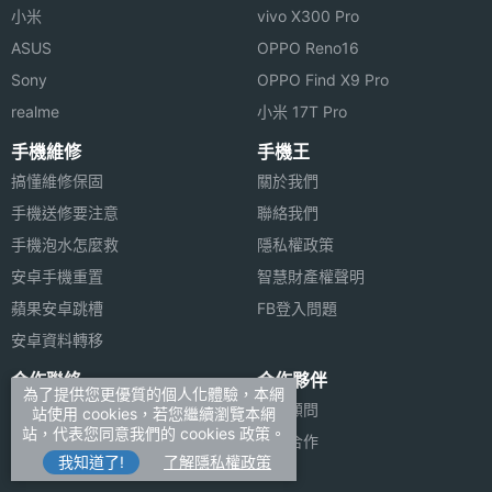
小米
vivo X300 Pro
ASUS
OPPO Reno16
Sony
OPPO Find X9 Pro
realme
小米 17T Pro
手機維修
手機王
搞懂維修保固
關於我們
手機送修要注意
聯絡我們
手機泡水怎麼救
隱私權政策
安卓手機重置
智慧財產權聲明
蘋果安卓跳槽
FB登入問題
安卓資料轉移
合作聯絡
合作夥伴
為了提供您更優質的個人化體驗，本網
廣告刊登
法律顧問
站使用 cookies，若您繼續瀏覽本網
站，代表您同意我們的 cookies 政策。
加入商店報價
媒體合作
我知道了!
了解隱私權政策
新聞聯絡