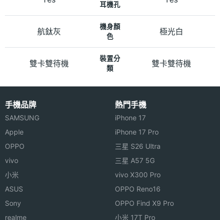
耳機孔
機身顏
航鈦灰
極光白
色
裝置分
雙卡雙待機
雙卡雙待機
類
手機品牌
熱門手機
SAMSUNG
iPhone 17
Apple
iPhone 17 Pro
OPPO
三星 S26 Ultra
vivo
三星 A57 5G
小米
vivo X300 Pro
ASUS
OPPO Reno16
Sony
OPPO Find X9 Pro
realme
小米 17T Pro