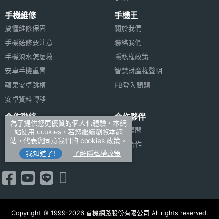
手機維修
手機王
搞懂維修保固
關於我們
手機送修要注意
聯絡我們
手機泡水怎麼救
隱私權政策
安卓手機重置
智慧財產權聲明
蘋果安卓跳槽
FB登入問題
安卓資料轉移
合作聯絡
合作夥伴
為了提供您更優質的個人化體驗，本網
廣告刊登
法律顧問
站使用 cookies，若您繼續瀏覽本網
站，代表您同意我們的 cookies 政策。
加入商店報價
媒體合作
我知道了!
了解隱私權政策
新聞聯絡
Copyright © 1999-2026 首機網路股份有限公司 All rights reserved.