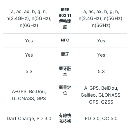
IEEE
a, ac, ax, b, g, n,
a, ac, ax, b, g, n,
802.11
n(2.4GHz), n(5GHz),
n(2.4GHz), n(5GHz),
傳輸速
n(6GHz)
n(6GHz)
度
Yes
NFC
Yes
Yes
藍牙
Yes
藍牙版
5.3
5.3
本
衛星定
A-GPS, BeiDou,
A-GPS, BeiDou,
位
Galileo, GLONASS,
GLONASS, GPS
GPS, QZSS
有線快
Dart Charge, PD 3.0
PD 3.0, QC 5.0
充技術