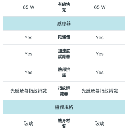
有線快
65 W
65 W
充
感應器
Yes
陀螺儀
Yes
加速度
Yes
Yes
感應器
臉部辨
Yes
Yes
識
指紋辨
光感螢幕指紋辨識
光感螢幕指紋辨識
識器
機體規格
機身材
玻璃
玻璃
質