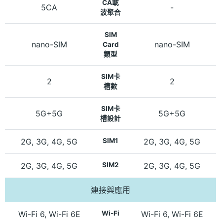
CA載
5CA
-
波聚合
SIM
nano-SIM
nano-SIM
Card
類型
SIM卡
2
2
槽數
SIM卡
5G+5G
5G+5G
槽設計
2G, 3G, 4G, 5G
SIM1
2G, 3G, 4G, 5G
2G, 3G, 4G, 5G
SIM2
2G, 3G, 4G, 5G
連接與應用
Wi-Fi 6, Wi-Fi 6E
Wi-Fi
Wi-Fi 6, Wi-Fi 6E