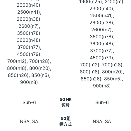
1900(n25), 2100(n1),
2300(n40),
2300(n40),
2500(n41),
2500(n41),
2600(n38),
2600(n38),
2600(n7),
2600(n7),
3500(n78),
3500(n78),
3600(n48),
3600(n48),
3700(n77),
3700(n77),
4500(n79),
4500(n79),
700(n12), 700(n28),
700(n12), 700(n28),
800(n18), 800(n20),
800(n18), 800(n20),
850(n26), 850(n5),
850(n26), 850(n5),
900(n8)
900(n8)
5G NR
Sub-6
Sub-6
頻段
5G組
NSA, SA
NSA, SA
網方式