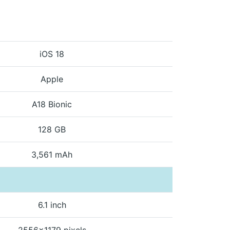
iOS 18
Apple
A18 Bionic
128 GB
3,561 mAh
6.1 inch
2556x1179 pixels