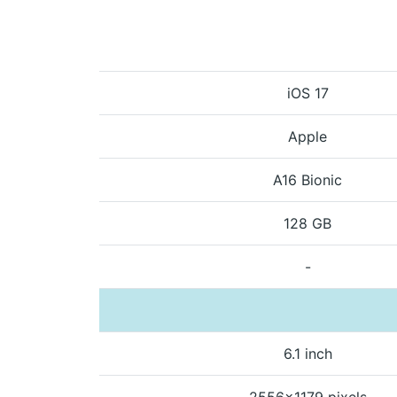
iOS 17
Apple
A16 Bionic
128 GB
-
6.1 inch
2556x1179 pixels