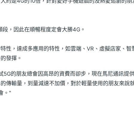
，大約是4G的10倍，針對愛好手機遊戲的及熱愛追劇的
頻段，因此在順暢程度定會大勝4G。
的特性，達成多應用的特性，如雲端、VR、虛擬店家、智
好的發揮。
試5G的朋友總會因高昂的資費而卻步，現在馬尼通訊提
4GB的傳輸量，到量減速不加價，對於輕量使用的朋友來說
會。"