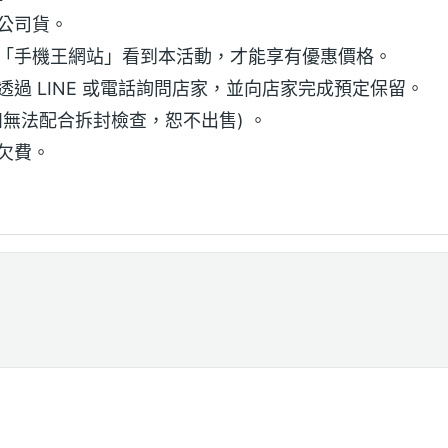
公司貨。
「手機王網站」看到本活動，才能享有優惠價格。
過 LINE 或電話詢問店家，並向店家完成預定保留。
無法配合拆封檢查，恕不出售) 。
欠費。