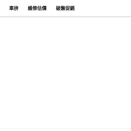
車拚
維修估價
破盤促銷