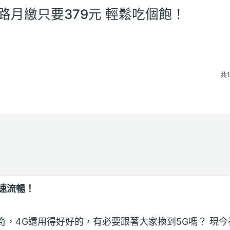
路月繳只要379元 輕鬆吃個飽！
共
速流暢！
奇，4G還用得好好的，有必要跟著大家換到5G嗎？ 現