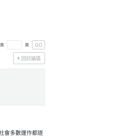
GO
1頁
頁
回討論區
今社會多數運作都逐