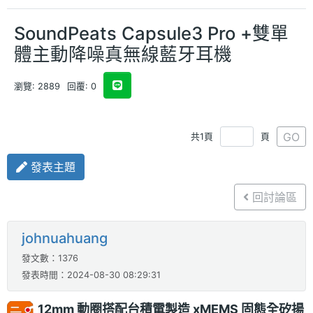
SoundPeats Capsule3 Pro +雙單
體主動降噪真無線藍牙耳機
瀏覽: 2889
回覆: 0
GO
共1頁
頁
發表主題
回討論區
johnuahuang
發文數：1376
發表時間：2024-08-30 08:29:31
12mm 動圈搭配台積電製造 xMEMS 固態全矽揚