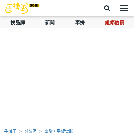
找品牌
新聞
車拚
維修估價
手機王
討論區
電腦 / 平板電腦