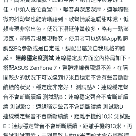
佳，中頻人聲位置置中，喉音與深度深厚，連喉嚨輕
微的抖動聲也能清晰聽到，歌聲情感溫暖甜味濃，低
頻表現非常出色，低沉下潛延伸量較多，略有一點澎
派感，整體音場表現較寬，使用者可以透過App軟體
調整EQ參數或是自定義，調配出屬於自我風格的聽
感。
連線穩定度測試
連線穩定度方面室內格局如下，
搭配ASUS ZenFone 7，整體連線表現還不差，在隔
間較少的狀況下可以達到17米且穩定不會有聲音斷斷
續續的狀況，穩定度非常好！ 測試點A：連線穩定聲
音不會斷斷續續 測試點B：連線穩定聲音不會斷斷續
續 測試點C：連線穩定聲音不會斷斷續續 測試點D：
連線穩定聲音不會斷斷續續，距離手機約10米 測試點
E：連線穩定聲音不會斷斷續續，距離手機約13米，再
嘗試測試更遠，走到馬路上約18米開始才會有斷斷續