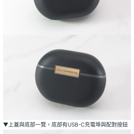
▼上蓋與底部一覽，底部有USB-C充電埠與配對按鈕