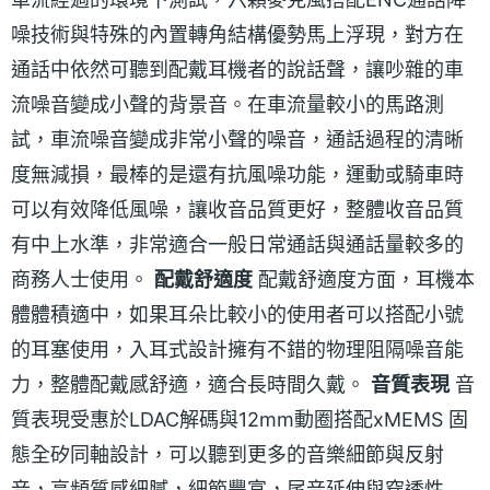
噪技術與特殊的內置轉角結構優勢馬上浮現，對方在
通話中依然可聽到配戴耳機者的說話聲，讓吵雜的車
流噪音變成小聲的背景音。在車流量較小的馬路測
試，車流噪音變成非常小聲的噪音，通話過程的清晰
度無減損，最棒的是還有抗風噪功能，運動或騎車時
可以有效降低風噪，讓收音品質更好，整體收音品質
有中上水準，非常適合一般日常通話與通話量較多的
商務人士使用。
配戴舒適度
配戴舒適度方面，耳機本
體體積適中，如果耳朵比較小的使用者可以搭配小號
的耳塞使用，入耳式設計擁有不錯的物理阻隔噪音能
力，整體配戴感舒適，適合長時間久戴。
音質表現
音
質表現受惠於LDAC解碼與12mm動圈搭配xMEMS 固
態全矽同軸設計，可以聽到更多的音樂細節與反射
音，高頻質感細膩，細節豐富，尾音延伸與穿透性