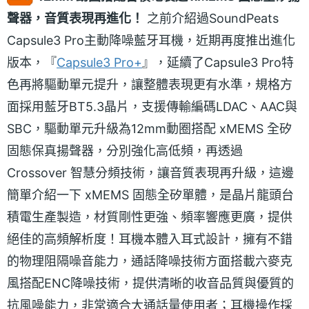
聲器，音質表現再進化！
之前介紹過SoundPeats
Capsule3 Pro主動降噪藍牙耳機，近期再度推出進化
版本，『
Capsule3 Pro+
』，延續了Capsule3 Pro特
色再將驅動單元提升，讓整體表現更有水準，規格方
面採用藍牙BT5.3晶片，支援傳輸編碼LDAC、AAC與
SBC，驅動單元升級為12mm動圈搭配 xMEMS 全矽
固態保真揚聲器，分別強化高低頻，再透過
Crossover 智慧分頻技術，讓音質表現再升級，這邊
簡單介紹一下 xMEMS 固態全矽單體，是晶片龍頭台
積電生產製造，材質剛性更強、頻率響應更廣，提供
絕佳的高頻解析度！耳機本體入耳式設計，擁有不錯
的物理阻隔噪音能力，通話降噪技術方面搭載六麥克
風搭配ENC降噪技術，提供清晰的收音品質與優質的
抗風噪能力，非常適合大通話量使用者；耳機操作採