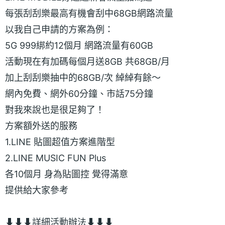
每張刮刮樂最高有機會刮中68GB網路流量
以我自己申請的方案為例：
5G 999綁約12個月 網路流量有60GB
活動現在有加碼每個月送8GB 共68GB/月
加上刮刮樂抽中的68GB/次 綽綽有餘～
網內免費、網外60分鐘、市話75分鐘
對我來說也是很足夠了！
方案額外送的服務
1.LINE 貼圖超值方案進階型
2.LINE MUSIC FUN Plus
各10個月 身為貼圖控 覺得滿意
提供給大家參考
⬇⬇⬇詳細活動辦法⬇⬇⬇