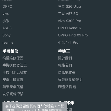
OPPO
三星 S26 Ultra
vivo
三星 A57 5G
小米
vivo X300 Pro
ASUS
OPPO Reno16
Sony
OPPO Find X9 Pro
realme
小米 17T Pro
手機維修
手機王
搞懂維修保固
關於我們
手機送修要注意
聯絡我們
手機泡水怎麼救
隱私權政策
安卓手機重置
智慧財產權聲明
蘋果安卓跳槽
FB登入問題
安卓資料轉移
合作聯絡
合作夥伴
為了提供您更優質的個人化體驗，本網
廣告刊登
法律顧問
站使用 cookies，若您繼續瀏覽本網