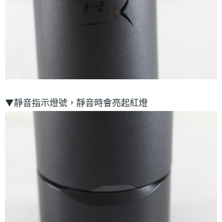
▼靜音指示燈號，靜音時會亮起紅燈