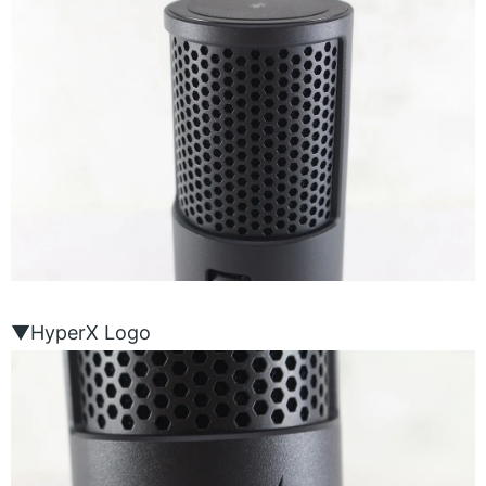
▼HyperX Logo