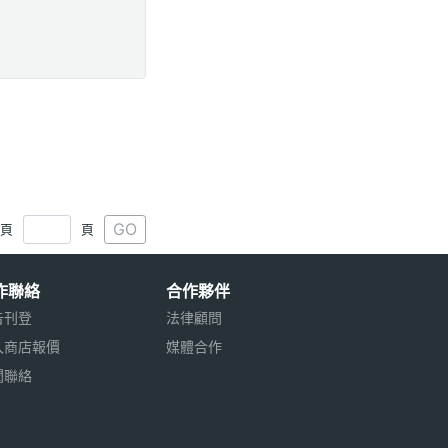
GO
1頁
頁
作聯絡
合作夥伴
告刊登
法律顧問
入商店報價
媒體合作
聞聯絡