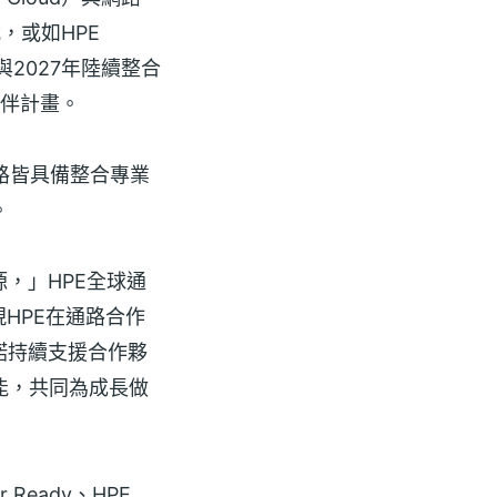
，或如HPE
與2027年陸續整合
作夥伴計畫。
與網路皆具備整合專業
。
，」HPE全球通
畫展現HPE在通路合作
諾持續支援合作夥
能，共同為成長做
 Ready、HPE