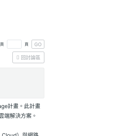
GO
1頁
頁
回討論區
antage計畫。此計畫
至雲端解決方案。
 Cloud）與網路