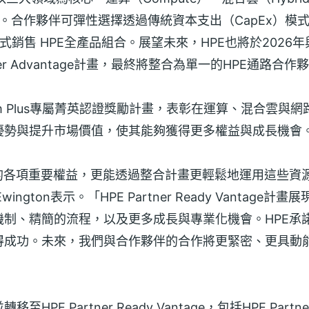
能力。合作夥伴可彈性選擇透過傳統資本支出（CapEx）模式
務模式銷售 HPE全產品組合。展望未來，HPE也將於2026年
artner Advantage計畫，最終將整合為單一的HPE通路合
tinum Plus專屬菁英認證獎勵計畫，表彰在運算、混合雲
優勢與提升市場價值，使其能夠獲得更多權益與成長機會
的各項重要權益，更能透過整合計畫更輕鬆地運用這些資源
gton表示。「HPE Partner Ready Vantage計
制、精簡的流程，以及更多成長與專業化機會。HPE承
得成功。未來，我們與合作夥伴的合作將更緊密、更具動
Partner Ready Vantage，包括HPE Partner