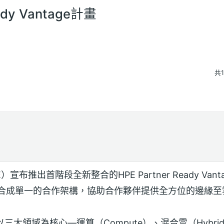
dy Vantage計畫
共
YSE:HPE）宣布推出首階段全新整合的HPE Partner Ready V
整合成單一的合作架構，協助合作夥伴提供全方位的邊緣
ge計畫以三大領域為核心—運算（Compute）、混合雲（Hybrid