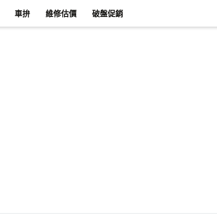
車拚
維修估價
破盤促銷