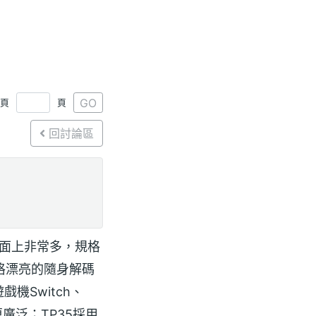
GO
1頁
頁
回討論區
面上非常多，規格
格漂亮的隨身解碼
戲機Switch、
廣泛；TP35採用