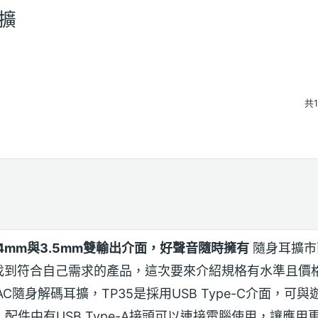
耳擴
共
4.4mm與3.5mm雙輸出介面，好聲音隨時擁有
隨身耳擴市
找到符合自己需求的產品，這次要來介紹規格有水準且價
AC隨身解碼耳擴，TP35是採用USB Type-C介面，可與遊
配件中有USB Type-A接頭可以連接電腦使用，讓應用更