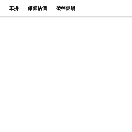
車拚
維修估價
破盤促銷