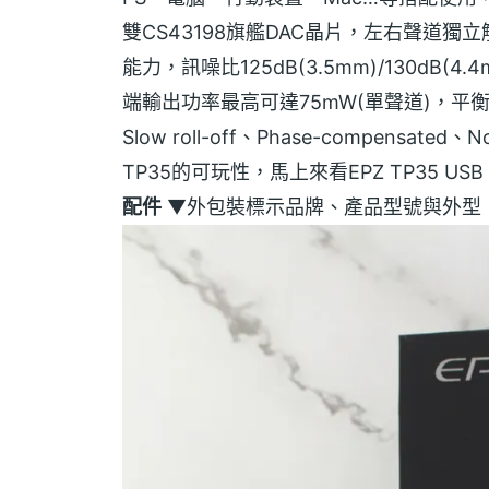
雙CS43198旗艦DAC晶片，左右聲道獨立解
能力，訊噪比125dB(3.5mm)/130dB
端輸出功率最高可達75mW(單聲道)，平衡輸出
Slow roll-off、Phase-compens
TP35的可玩性，馬上來看EPZ TP35 U
配件
▼外包裝標示品牌、產品型號與外型