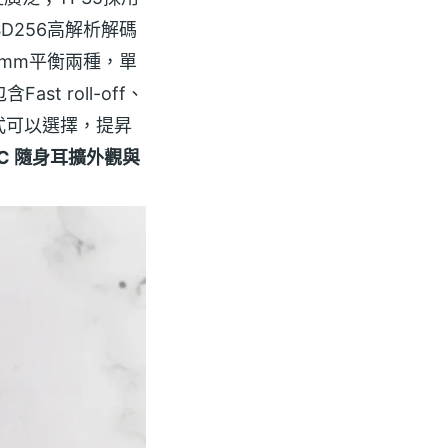
SD256高解析解碼
4.4mm平衡兩種，單
 roll-off、
兩種模式可以選擇，提昇
 DAC 隨身耳擴外觀與