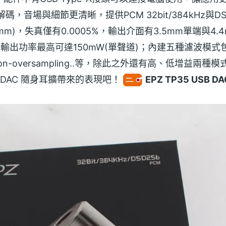
碼，音場與細節更清晰，提供PCM 32bit/384kHz與D
(4.4mm)，失真僅有0.0005%，輸出介面有3.5mm單端與
功率最高可達150mW(單聲道)；內建五種濾波模式包含Fast
ated、Non-oversampling..等，除此之外還有高、低增益
SB DAC 隨身耳擴帶來的表現吧！
EPZ TP35 USB