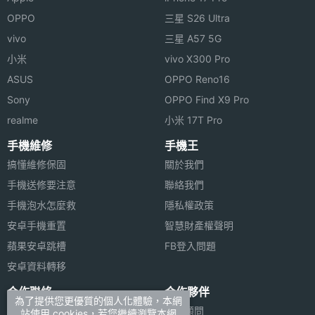
OPPO
三星 S26 Ultra
vivo
三星 A57 5G
小米
vivo X300 Pro
ASUS
OPPO Reno16
Sony
OPPO Find X9 Pro
realme
小米 17T Pro
手機維修
手機王
搞懂維修保固
關於我們
手機送修要注意
聯絡我們
手機泡水怎麼救
隱私權政策
安卓手機重置
智慧財產權聲明
蘋果安卓跳槽
FB登入問題
安卓資料轉移
合作聯絡
合作夥伴
為了提供您更優質的個人化體驗，本網
廣告刊登
法律顧問
站使用 cookies，若您繼續瀏覽本網