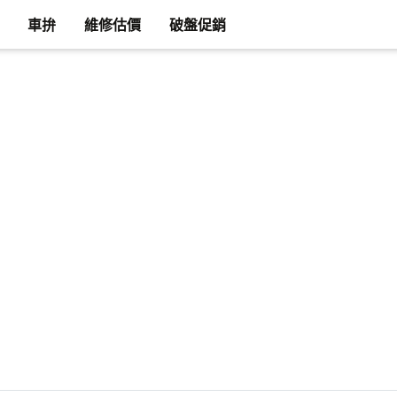
車拚
維修估價
破盤促銷