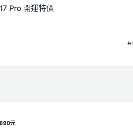
7 Pro 開運特價
共
6890元