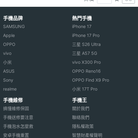
手機品牌
熱門手機
SAMSUNG
iPhone 17
Apple
iPhone 17 Pro
OPPO
三星 S26 Ultra
vivo
三星 A57 5G
小米
vivo X300 Pro
ASUS
OPPO Reno16
Sony
OPPO Find X9 Pro
realme
小米 17T Pro
手機維修
手機王
搞懂維修保固
關於我們
手機送修要注意
聯絡我們
手機泡水怎麼救
隱私權政策
安卓手機重置
智慧財產權聲明