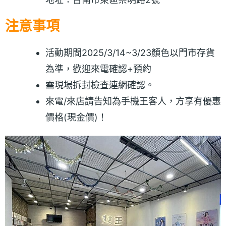
注意事項
活動期間2025/3/14~3/23顏色以門市存貨
為準，歡迎來電確認+預約
需現場拆封檢查連網確認。
來電/來店請告知為手機王客人，方享有優惠
價格(現金價)！