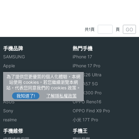
GO
共1頁
頁
手機品牌
熱門手機
SAMSUNG
iPhone 17
Apple
iPhone 17 Pro
OPPO
三星 S26 Ultra
為了提供您更優質的個人化體驗，本網
站使用 cookies，若您繼續瀏覽本網
vivo
三星 A57 5G
站，代表您同意我們的 cookies 政策。
小米
vivo X300 Pro
我知道了!
了解隱私權政策
ASUS
OPPO Reno16
Sony
OPPO Find X9 Pro
realme
小米 17T Pro
手機維修
手機王