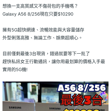
想換一支高質感又不傷荷包的手機嗎？
Galaxy A56 8/256現在只要$10290
擁有5G超快網速、流暢效能與大容量儲存
外型俐落高雅、無論工作、娛樂超順心。
目前僅剩最後3台現貨，錯過就要等下一批了
趕快私訊女王行動通訊，讓你用最划算的價格入手最
實用的5G機!