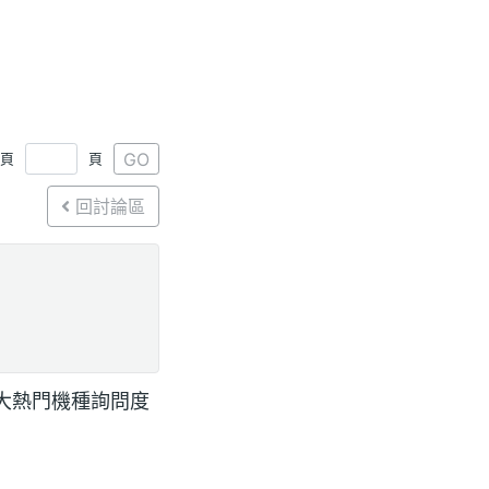
GO
1頁
頁
回討論區
a 三大熱門機種詢問度