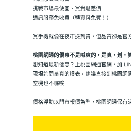
挑戰市場最便宜、買貴退差價
通訊服務免收費（轉資料免費！）
買手機就像在夜市撿到寶，但品質卻是官
桃園網通的優惠不是喊爽的，是真・划・
想知道最新優惠？上桃園網通官網，加 LIN
現場詢問量真的爆表，建議直接到桃園網通
空機也不囉唆！
價格浮動以門市報價為準，桃園網通保有