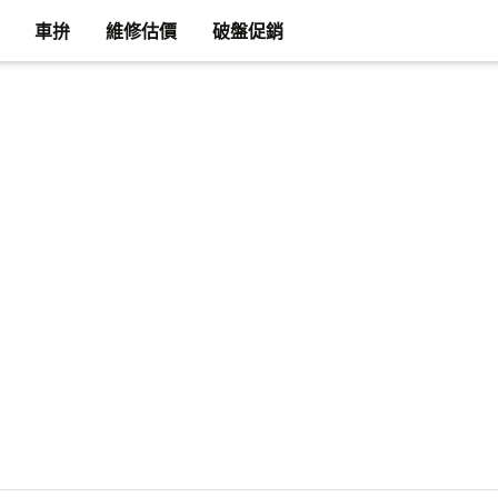
車拚
維修估價
破盤促銷