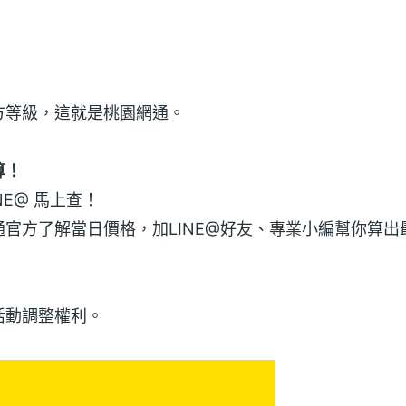
方等級，這就是桃園網通。
算！
E@ 馬上查！
官方了解當日價格，加LINE@好友、專業小編幫你算出
活動調整權利。