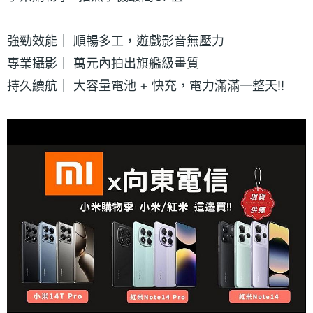
強勁效能｜ 順暢多工，遊戲影音無壓力
專業攝影｜ 萬元內拍出旗艦級畫質
持久續航｜ 大容量電池 + 快充，電力滿滿一整天!!