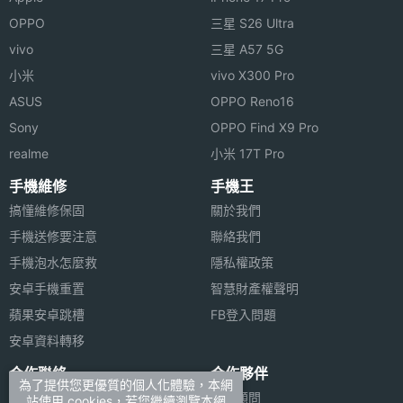
OPPO
三星 S26 Ultra
vivo
三星 A57 5G
小米
vivo X300 Pro
ASUS
OPPO Reno16
Sony
OPPO Find X9 Pro
realme
小米 17T Pro
手機維修
手機王
搞懂維修保固
關於我們
手機送修要注意
聯絡我們
手機泡水怎麼救
隱私權政策
安卓手機重置
智慧財產權聲明
蘋果安卓跳槽
FB登入問題
安卓資料轉移
合作聯絡
合作夥伴
為了提供您更優質的個人化體驗，本網
廣告刊登
法律顧問
站使用 cookies，若您繼續瀏覽本網