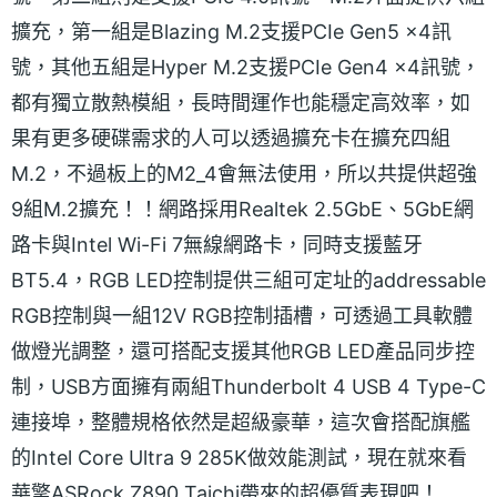
擴充，第一組是Blazing M.2支援PCIe Gen5 x4訊
號，其他五組是Hyper M.2支援PCIe Gen4 x4訊號，
都有獨立散熱模組，長時間運作也能穩定高效率，如
果有更多硬碟需求的人可以透過擴充卡在擴充四組
M.2，不過板上的M2_4會無法使用，所以共提供超強
9組M.2擴充！！網路採用Realtek 2.5GbE、5GbE網
路卡與Intel Wi-Fi 7無線網路卡，同時支援藍牙
BT5.4，RGB LED控制提供三組可定址的addressable
RGB控制與一組12V RGB控制插槽，可透過工具軟體
做燈光調整，還可搭配支援其他RGB LED產品同步控
制，USB方面擁有兩組Thunderbolt 4 USB 4 Type-C
連接埠，整體規格依然是超級豪華，這次會搭配旗艦
的Intel Core Ultra 9 285K做效能測試，現在就來看
華擎ASRock Z890 Taichi帶來的超優質表現吧！