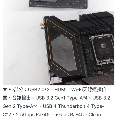
▼I/O部分：USB2.0*2、HDMI、Wi-Fi天線連接位
置、音訊輸出、USB 3.2 Gen1 Type-A*4、USB 3.2
Gen 2 Type-A*4、USB 4 Thunderbolt 4 Type-
C*2、2.5Gbps RJ-45、5Gbps RJ-45、Clean