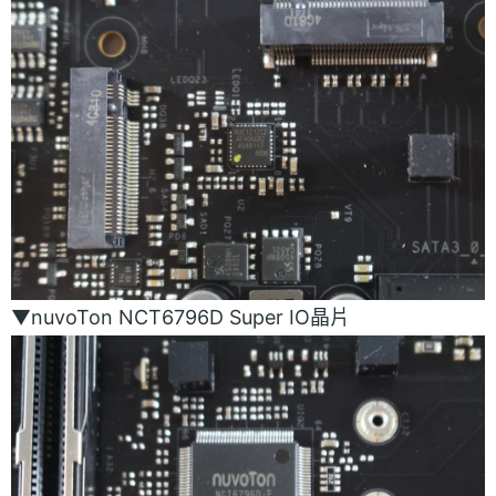
▼nuvoTon NCT6796D Super IO晶片