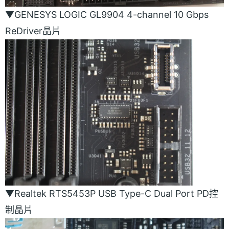
▼GENESYS LOGIC GL9904 4-channel 10 Gbps
ReDriver晶片
▼Realtek RTS5453P USB Type-C Dual Port PD控
制晶片