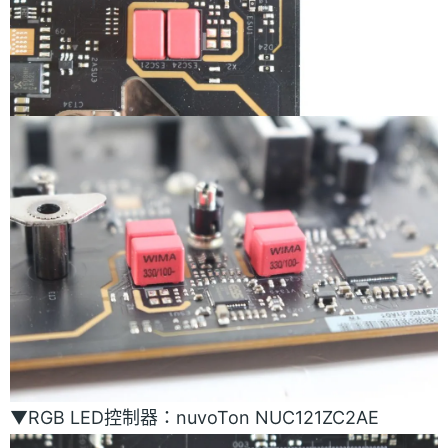
▼RGB LED控制器：nuvoTon NUC121ZC2AE