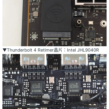
▼Thunderbolt 4 Retimer晶片：Intel JHL9040R