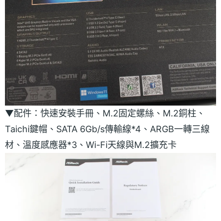
▼配件：快速安裝手冊、M.2固定螺絲、M.2銅柱、
Taichi鍵帽、SATA 6Gb/s傳輸線*4、ARGB一轉三線
材、溫度感應器*3、Wi-Fi天線與M.2擴充卡