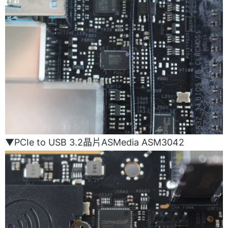
▼PCIe to USB 3.2晶片ASMedia ASM3042