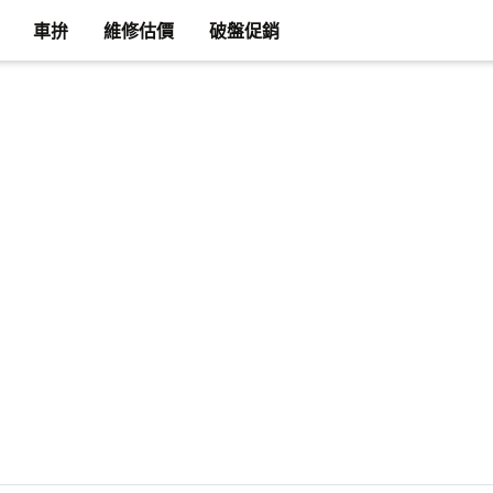
車拚
維修估價
破盤促銷