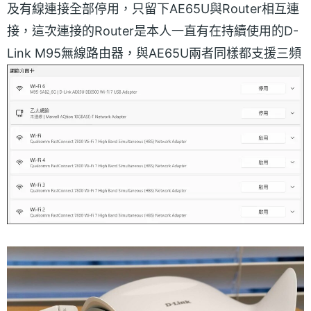
及有線連接全部停用，只留下AE65U與Router相互連
接，這次連接的Router是本人一直有在持續使用的D-
Link M95無線路由器，與AE65U兩者同樣都支援三頻