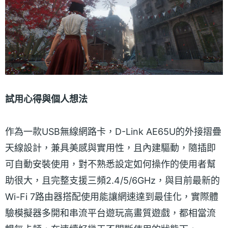
試用心得與個人想法
作為一款USB無線網路卡，D-Link AE65U的外接摺疊
天線設計，兼具美感與實用性，且內建驅動，隨插即
可自動安裝使用，對不熟悉設定如何操作的使用者幫
助很大，且完整支援三頻2.4/5/6GHz，與目前最新的
Wi-Fi 7路由器搭配使用能讓網速達到最佳化，實際體
驗模擬器多開和串流平台遊玩高畫質遊戲，都相當流