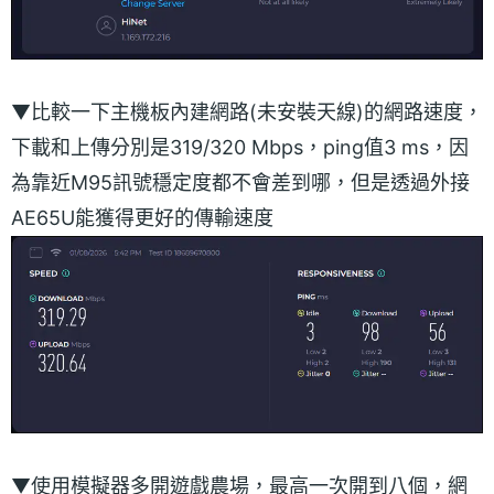
▼比較一下主機板內建網路(未安裝天線)的網路速度，
下載和上傳分別是319/320 Mbps，ping值3 ms，因
為靠近M95訊號穩定度都不會差到哪，但是透過外接
AE65U能獲得更好的傳輸速度
▼使用模擬器多開遊戲農場，最高一次開到八個，網