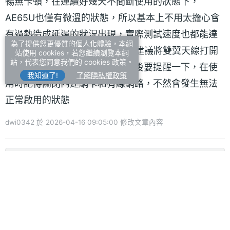
暢無卡頓，在連續好幾天不間斷使用的狀態下，
AE65U也僅有微溫的狀態，所以基本上不用太擔心會
有過熱造成延遲的狀況出現，實際測試速度也都能達
為了提供您更優質的個人化體驗，本網
到滿速和極低的Ping值，個人會建議將雙翼天線打開
站使用 cookies，若您繼續瀏覽本網
站，代表您同意我們的 cookies 政策。
來，能獲得最好的網速效果，最後要提醒一下，在使
我知道了!
了解隱私權政策
用時記得關閉內建網卡和有線網路，不然會發生無法
正常啟用的狀態
dwi0342 於 2026-04-16 09:05:00 修改文章內容
商業贊助
發文數：1
發表時間:2026-08-10 10:05:00