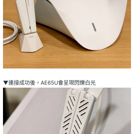
▼連接成功後，AE65U會呈現閃爍白光