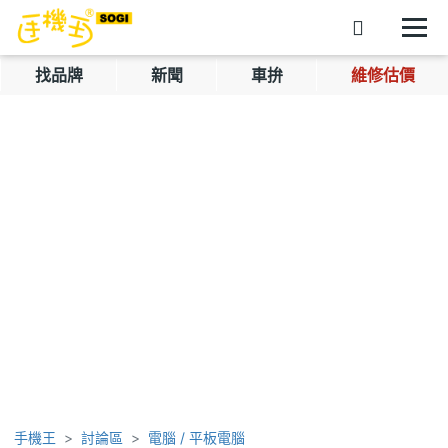
找品牌
新聞
車拚
維修估價
手機王
討論區
電腦 / 平板電腦