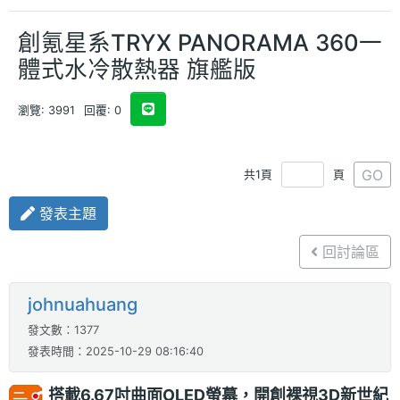
創氪星系TRYX PANORAMA 360一
體式水冷散熱器 旗艦版
瀏覽: 3991
回覆: 0
GO
共1頁
頁
發表主題
回討論區
johnuahuang
發文數：1377
發表時間：2025-10-29 08:16:40
搭載6.67吋曲面OLED螢幕，開創裸視3D新世紀