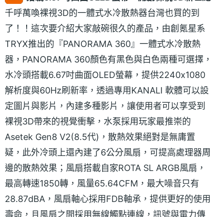
千呼萬喚裸視3D的一體式水冷散熱器台灣也買的到
了！！這次要介紹大家敲碗很久的產品，由創氪星系
TRYX推出的『PANORAMA 360』一體式水冷散熱
器，PANORAMA 360顏色有黑色與白色兩種可選擇，
水冷頭搭載6.67吋曲面OLED螢幕，提供2240x1080
解析度與60Hz刷新率，透過專用KANALI 軟體可以設
定圖片與影片，內建多種影片，讓使用者可以享受到
裸視3D帶來的視覺衝擊，水泵採用玩家最推崇的
Asetek Gen8 V2(8.5代)，散熱效果絕對是無庸置
疑，此外冷頭上還內建了6公分風扇，可提高處理器周
邊的散熱效果；風扇搭載自家ROTA SL ARGB風扇，
最高轉速1850轉，風量65.64CFM，最大噪音只有
28.87dBA，風扇軸心採用FDB軸承，提供更好的使用
壽命，且風扇之間採用無線觸點連線，訊號與電力傳