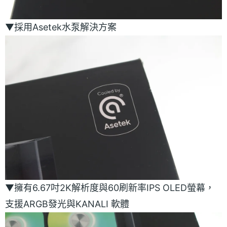
▼採用Asetek水泵解決方案
▼擁有6.67吋2K解析度與60刷新率IPS OLED螢幕，
支援ARGB發光與KANALI 軟體