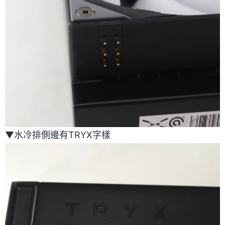
▼水冷排側邊有TRYX字樣