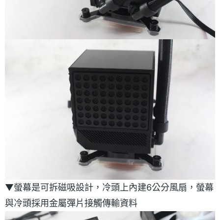
▼螢幕是可拆磁吸設計，冷頭上內建6公分風扇，螢幕
與冷頭採用金屬彈片接觸傳輸資料