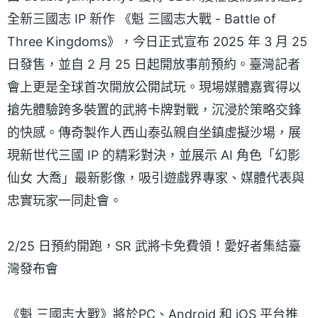
全新三國志 IP 新作 《魁 三國志大戰 - Battle of
Three Kingdoms》，今日正式宣布 2025 年 3 月 25
日發售，並自 2 月 25 日起開放事前預約。臺灣記者
會上更是全球首次開放公開試玩。現場媒體嘉賓得以
搶先體驗跨多裝置的武將卡牌對戰，沉浸於策略交鋒
的快感。傳奇製作人西山泰弘親自坐鎮虛擬沙場，展
現新世代三國 IP 的精彩對決，並展示 AI 角色「幻影
仙女 大喬」最新影像，吸引遊戲界專家、媒體代表與
忠實玩家一同赴會。
2/25 日預約開跑，SR 武將卡免費領！愛好者集結臺
灣發布會
《魁 三國志大戰》將於PC、Android 和 iOS 平台推