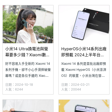
刻都得帶著充電器？別擔心！小
使用介面，並公布中國版機型的
編特別整理了 SOGI 合作維修店
升級時間表。稍早，小米宣布
的最新 Xiaomi 數字系列螢幕與
Xiaomi
電池更換報價，讓
小米14 Ultra換電池與螢
HyperOS小米14系列出廠
幕要多少錢？Xiaomi數字
即預載 2024上半年台灣
系列手機通路維修價格一
可更新裝置名單一次看
好不容易入手全新的 Xiaomi 14
Xiaomi 14 系列是首批出廠即預
次看(2024.10)
系列手機，卻不小心手滑摔破螢
載 Xiaomi HyperOS（小米澎湃
幕嗎？或是各位手邊的 Xiaomi
OS）的裝置，小米台灣在發表
13、Xiaomi 12、Xiaomi 11 系
Xiaomi 14 系列的同時也宣
日期：2024-10-18
日期：2024-03-21
列手機，如果最近開始出現續航
布 Xiaomi HyperOS 發佈計
人氣：6244
人氣：20044
明顯下降的情況，那不如趁現在
畫，除了近期推出的手機、穿戴
趕緊換顆新電池吧！小編今天特
裝置新品將預載外，首批裝置包
別整理 SOGI 合作維修店家針對
括特定手機、平板預計會
小米數字系列與數字 T 系列的
在 2024 上