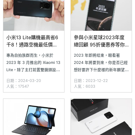
小米13 Lite購機最高省6
參與小米星球2023年度
千8！通路空機最低價格
總回顧 95折優惠券等你
一次看
拿
專為自拍族群而生，小米於
2023 年即將結束，眼看著
2023 年 3 月推出的 Xiaomi 13
2024 年將要到來，你是否已經
Lite，除了主打前置雙鏡頭設
想好要許下什麼樣的新年願望
計，同時還具備雙前置柔光燈，
呢？小米近期宣布推出「小米星
日期：2024-03-20
日期：2023-12-22
即便在昏暗場合也能順利補光。
球 2023 年度總回顧」活動，
人氣：17547
人氣：6033
隨著 Xiaomi 13 Lite 上市至今
各位只要進入 2023 年度總回
也將近要一年，市場價格已下滑
顧活動頁面，掃描 QR Code 並
了不少，究竟 Xiaomi 13 Lite
登入自己小米帳號，不僅可許下
當前最低的通路空機價格如
願望，創造你的 2024 年小米
星球，還可以拿到 202