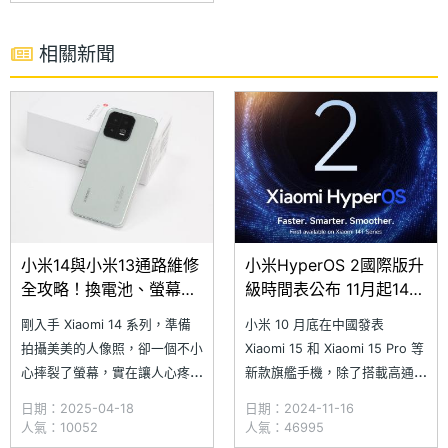
Victus 玻璃，具備 IP68 防塵防
水等級，内建 4,820mAh 電
相關新聞
量，支援 120W HyperC
小米14與小米13通路維修
小米HyperOS 2國際版升
全攻略！換電池、螢幕費
級時間表公布 11月起14T
用一篇搞懂(2025.4)
系列率先開放更新
剛入手 Xiaomi 14 系列，準備
小米 10 月底在中國發表
拍攝美美的人像照，卻一個不小
Xiaomi 15 和 Xiaomi 15 Pro 等
心摔裂了螢幕，實在讓人心疼不
新款旗艦手機，除了搭載高通
已！又或者你的舊款 Xiaomi 數
Snapdragon 8 Elite 旗艦行動
日期：2025-04-18
日期：2024-11-16
字系列手機雖然還能使用，但電
平台，同時啟用最新的 Xiaomi
人氣：10052
人氣：46995
池續航力早已大不如前，時時刻
HyperOS 2（小米澎湃 OS 2）