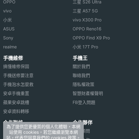
OPPO
三星 S26 Ultra
vivo
三星 A57 5G
小米
vivo X300 Pro
ASUS
OPPO Reno16
Sony
OPPO Find X9 Pro
realme
小米 17T Pro
手機維修
手機王
搞懂維修保固
關於我們
手機送修要注意
聯絡我們
手機泡水怎麼救
隱私權政策
安卓手機重置
智慧財產權聲明
蘋果安卓跳槽
FB登入問題
安卓資料轉移
合作聯絡
合作夥伴
為了提供您更優質的個人化體驗，本網
廣告刊登
法律顧問
站使用 cookies，若您繼續瀏覽本網
站，代表您同意我們的 cookies 政策。