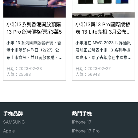
小米13系列香港開放預購
小米13與13 Pro國際版發
13 Pro台灣價格傳近3萬5
表 13 Lite亮相 3月公布台
灣上市資訊
小米 13 系列國際版發表後，香
小米選在 MWC 2023 世界通訊
港小米隨即在昨日（2/27）公
展前正式發表小米 13 系列手機
布上市資訊，並且開放預購，
國際版，除了去年底在中國推
Xiaomi 13 Pro、Xiaomi 13、
出、搭載 Snapdragon 8 Gen 2
日期：2023-02-28
日期：2023-02-27
Xiaomi 13 Lite 同步受理預購至
旗艦平台與徠卡專業光學鏡頭的
人氣：25583
人氣：56943
3/7 止。台灣方面，小米預計
旗艦手機 Xiaomi 13 與 Xiaomo
3/1 宣布登台發表時間，而小米
13 Pro 之外，小米在國際市場
13 Pro 香港價格換算成台幣，
還推出專為新世代年輕人打造、
預期台灣售價將會超
採用用 Snapdr
手機品牌
熱門手機
SAMSUNG
iPhone 17
Apple
iPhone 17 Pro