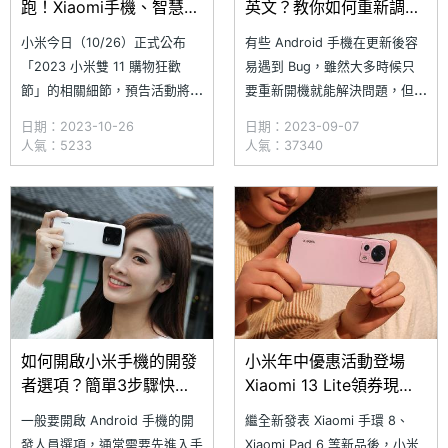
跑！Xiaomi手機、智慧家
英文？教你如何重新調回
電優惠整理一次看
中文介面
小米今日（10/26）正式公布
有些 Android 手機在更新後容
「2023 小米雙 11 購物狂歡
易遇到 Bug，雖然大多時候只
節」的相關細節，預告活動將於
要重新開機就能解決問題，但有
10/31~11/13 登場，連續 14 天
部分網友反應，自己的手機更新
日期：2023-10-26
日期：2023-09-07
優惠不間斷，並同步推出新品早
後卻意外變成英文介面，即使重
人氣：5233
人氣：37340
鳥價、熱門商品直降、最低五折
新開機也無法變回中文，再加上
組合套裝、雙 11 當日狂歡券、
本身看不懂英文所以相當苦惱。
每日專屬選品日等優惠活動，其
各位別擔心，小編今天就透過以
中 Xiaomi 13T 系列手機將在
下三款手機 Google Pixel 7
10/
Pro、SAMSUNG
如何開啟小米手機的開發
小米年中優惠活動登場
者選項？簡單3步驟快速
Xiaomi 13 Lite領券現折
上手
2500元
一般要開啟 Android 手機的開
繼全新發表 Xiaomi 手環 8、
發人員選項，通常需要先進入手
Xiaomi Pad 6 等新品後，小米