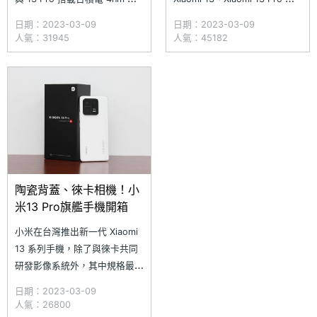
程的高通 Snapdragon 8 Gen 2
Xiaomi 13 Lite 三款，預計
日期：2023-03-09
日期：2023-03-09
行動平台，搭配 LPDDR5X
3/9~3/17 開放預購、3/18 正式
人氣：31945
人氣：45182
RAM + UFS4.0 ROM 配置，擁
上市，價格首度突破 3 萬，再
有目前 Android 手機最頂級的
創小米手機新高價；其中
硬體規格。趁著台灣上市
Xiaomi 13 與 Xiaomi 13
陶瓷背蓋、徠卡相機！小
米13 Pro旗艦手機開箱
小米在台灣推出新一代 Xiaomi
13 系列手機，除了與徠卡共同
研發影像系統外，其中規格最高
的 Xiaomi 13 Pro，採用陶瓷機
日期：2023-03-09
身搭配 6.73 吋雙曲面螢幕設
人氣：26800
計，正面覆蓋康寧大猩猩