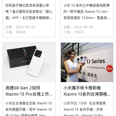
超實用教學
開箱體驗
你知道手機也能用來測量心率
小米 13 系列之中機身最為輕薄
嗎？臺大醫院先前曾推出「愛心
的一款手機是 Xiaomi 13 Lite，
鏡」APP，主打透過手機鏡頭實
其厚度僅有 7.23mm，重量為
現心率測量，且具備 95% 的精
171g。此外，Xiaomi 13 Lite 專
日期：2023-09-20
日期：2023-09-05
確度，不過在使用時必須將手指
為熱衷自拍的消費者所打造。搭
人氣：19084
人氣：23847
輕按住鏡頭長達 1 分鐘，不僅
載高通 Snapdragon 7 Gen 1平
耗費時間偏長，每次測量完都會
台，擁有比 Xiaomi 13 更大的
造成鏡頭汙損，多少有些不便。
6.55 吋 FHD+ AMOLED 螢幕
其實除了鏡頭外，小米手機還可
以透過「螢幕指紋辨識」進行心
率測量，至於該
高通S8 Gen 2加持
小米攜手徠卡推新機
Xiaomi 13 Pro台灣上市
Xiaomi 13系列台灣價格
版本效能跑分評測
公布
小米在台灣推出全新 Xiaomi 13
小米今日（3/9）在台灣發表
系列旗艦手機，其中 Xiaomi 13
Xiaomi 13 系列手機，共有
與 13 Pro 搭載台積電 4nm 製
Xiaomi 13、Xiaomi 13 Pro 與