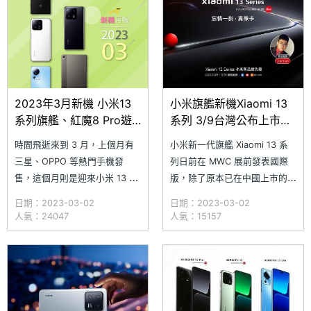
購量對比上一代更大幅增加
合作。《SOGI 手機王》第一時
間取得「小米徠卡
2023年3月新機 小米13
小米旗艦新機Xiaomi 13
系列旗艦、紅魔8 Pro遊
系列 3/9台灣公布上市價
戲手機爭相登台
格及優惠
時間飛逝來到 3 月，上個月有
小米新一代旗艦 Xiaomi 13 系
三星、OPPO 等熱門手機發
列日前在 MWC 展前發表國際
售，這個月則是迎來小米 13 系
版，除了原本已在中國上市的
列，分別是擁有一吋感光元件的
Xiaomi 13 與 Xiaomi 13 Pro，
日期：2023-03-02
日期：2023-03-02
小米 13 Pro、方正邊框的小米
還多了 Xiaomi 13 Lite，其中
人氣：24047
人氣：15157
13，以及雙前鏡頭的小米 13
Xiaomi 13 與 Xiaomi 13 Pro 搭
Lite，各位米粉準備好換新機了
載徠卡專業光學鏡頭。香港方面
嗎？除此之外，由米客邦代理的
已於 2/27 開放預購
紅魔 8 Pro 遊戲手機將在本月
開放預購，沒有挖孔或