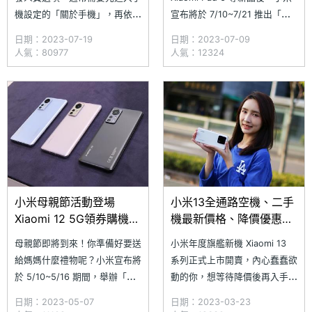
機設定的「關於手機」，再依序
宣布將於 7/10~7/21 推出「就
點進軟體資訊，並且連按數次
降！小米年中最狂優惠活動」，
日期：2023-07-19
日期：2023-07-09
「版本號碼」即可啟動，但是小
精選各式智慧型手機與智慧家電
人氣：80977
人氣：12324
米手機所使用的 MIUI 介面則稍
優惠，其中 Xiaomi 13 Lite 直
微有點不一樣，如果你是連續點
降 2,000 元，優惠價只要
擊「核心版本」，那麼出來的會
12,999 元，如果有領券還能額
是 cit 介面，而不是開發人員選
外再折 500 元；
項。究竟要如何從小米手機、紅
米
小米母親節活動登場
小米13全通路空機、二手
Xiaomi 12 5G領券購機現
機最新價格、降價優惠隨
折萬元
時掌握！
母親節即將到來！你準備好要送
小米年度旗艦新機 Xiaomi 13
給媽媽什麼禮物呢？小米宣布將
系列正式上市開賣，內心蠢蠢欲
於 5/10~5/16 期間，舉辦「小
動的你，想等待降價後再入手，
米母親節」購物優惠活動，精選
但卻沒時間比較各大通路的最新
日期：2023-05-07
日期：2023-03-23
上百款商品促銷，深夜下單滿額
價格或不曉得何時降價嗎？沒關