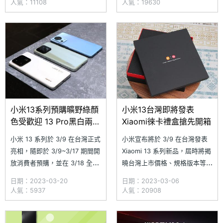
人氣：11108
人氣：19630
現折 350 元；其中，Xiaomi 12
係！即日起只要進入本篇文章點
5G 直降 10,000 元，領券再省
選「允許」通知，我們就會發送
500 元，優惠價只要 13,499
Xiaomi 13 系列最新價格及降價
元，買再送 Xiaomi 行
優惠資訊搶先給你看，還不趕緊
訂閱起來！ 如何
小米13系列預購曠野綠顏
小米13台灣即將發表
色受歡迎 13 Pro黑白兩色
Xiaomi徠卡禮盒搶先開箱
各有所好
小米 13 系列於 3/9 在台灣正式
小米宣布將於 3/9 在台灣發表
亮相，隨即於 3/9~3/17 期間開
Xiaomi 13 系列新品，屆時將揭
放消費者預購，並在 3/18 全通
曉台灣上市價格、規格版本等資
路現貨開賣。小米日前公布小米
訊。稍早，台灣小米向媒體寄出
日期：2023-03-20
日期：2023-03-06
13 系列預購狀況並表示，
只送不賣的限量禮盒（並未提供
人氣：5937
人氣：20908
Xiaomi 13 Pro 與 Xiaomi 13 自
給消費者）為新品預熱，除了預
開放預購以來，詢問度與門市體
告發表會的時間外，進一步強調
驗人次均創新紀錄，平均單日預
Xiaomi 13 系列與徠卡間的深度