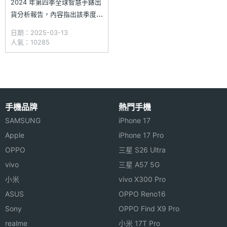
2024 年第四季全球智慧手錶出
貨分析報告，內容指出該季度全
球智慧手錶市場首度出現出貨量
日期：2025-03-13
下滑，較 2023 年同期減少
人氣：10285
7%。一方面是因市場出貨量第
一的蘋果，實際出貨量較前一年
下降 19%；另方面，包括印度
在內的基礎款智慧手錶主要市場
銷售疲軟。然而，其他品牌
手機品牌
熱門手機
SAMSUNG
iPhone 17
Apple
iPhone 17 Pro
OPPO
三星 S26 Ultra
vivo
三星 A57 5G
小米
vivo X300 Pro
ASUS
OPPO Reno16
Sony
OPPO Find X9 Pro
realme
小米 17T Pro