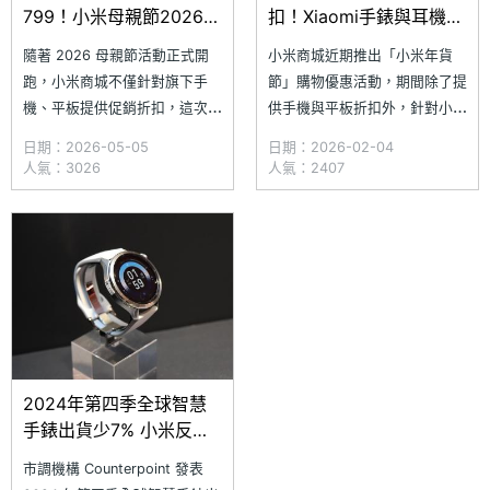
799！小米母親節2026智
扣！Xiaomi手錶與耳機最
慧手錶與藍牙耳機優惠一
高現省1千5
隨著 2026 母親節活動正式開
小米商城近期推出「小米年貨
次看
跑，小米商城不僅針對旗下手
節」購物優惠活動，期間除了提
機、平板提供促銷折扣，這次同
供手機與平板折扣外，針對小米
樣有鎖定智慧穿戴產品祭出強力
旗下的穿戴裝置同樣也有專屬促
日期：2026-05-05
日期：2026-02-04
優惠，其中主打健康管理的
銷，其中可支援搭乘捷運的
人氣：3026
人氣：2407
Xiaomi 手環 9 Pro 優惠價只要
Xiaomi 手環 9 NFC 優惠現折
1,699 元，對比原價折扣 200
300 元、Xiaomi Watch 2 更是
元；Xiaomi 手環 9 NFC 冰川銀
購機現折 1,500 元。活動期
更是現折 596 元，活動優惠價
間，每週二還會推出智慧穿戴
只要
日，領券最高享 9
2024年第四季全球智慧
手錶出貨少7% 小米反而
成長高達135%
市調機構 Counterpoint 發表