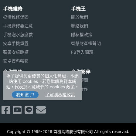
手機維修
手機王
搞懂維修保固
關於我們
手機送修要注意
聯絡我們
手機泡水怎麼救
隱私權政策
安卓手機重置
智慧財產權聲明
蘋果安卓跳槽
FB登入問題
安卓資料轉移
合作聯絡
合作夥伴
為了提供您更優質的個人化體驗，本網
廣告刊登
法律顧問
站使用 cookies，若您繼續瀏覽本網
站，代表您同意我們的 cookies 政策。
加入商店報價
媒體合作
我知道了!
了解隱私權政策
新聞聯絡
Copyright © 1999-2026 首機網路股份有限公司 All rights reserved.