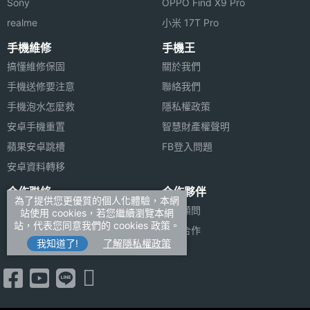
Sony
OPPO Find X9 Pro
realme
小米 17T Pro
手機維修
手機王
搞懂維修保固
關於我們
手機送修要注意
聯絡我們
手機泡水怎麼救
隱私權政策
安卓手機重置
智慧財產權聲明
蘋果安卓跳槽
FB登入問題
安卓資料轉移
合作聯絡
合作夥伴
為了提供您更優質的個人化體驗，本網
廣告刊登
法律顧問
站使用 cookies，若您繼續瀏覽本網
站，代表您同意我們的 cookies 政策。
加入商店報價
媒體合作
我知道了!
了解隱私權政策
新聞聯絡