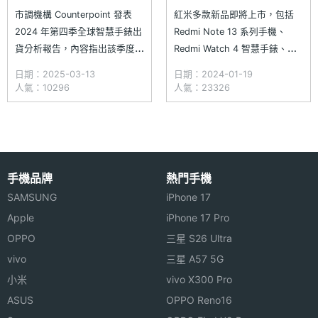
成長高達135%
市調機構 Counterpoint 發表
紅米多款新品即將上市，包括
2024 年第四季全球智慧手錶出
Redmi Note 13 系列手機、
貨分析報告，內容指出該季度全
Redmi Watch 4 智慧手錶、
球智慧手錶市場首度出現出貨量
Redmi Buds 5 Pro 真無線耳機
日期：2025-03-13
日期：2024-01-19
下滑，較 2023 年同期減少
都將在 1/23 舉行的拍照會公開
人氣：10296
人氣：23326
7%。一方面是因市場出貨量第
亮相。稍早，小米提前公布了
一的蘋果，實際出貨量較前一年
Redmi Watch 4 台灣售價，價
下降 19%；另方面，包括印度
格比上一代 Redmi Watch 3 更
在內的基礎款智慧手錶主要市場
為實惠，
銷售疲軟。然而，其他品牌
手機品牌
熱門手機
SAMSUNG
iPhone 17
Apple
iPhone 17 Pro
OPPO
三星 S26 Ultra
vivo
三星 A57 5G
小米
vivo X300 Pro
ASUS
OPPO Reno16