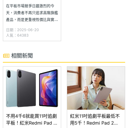
箱體驗
在平板市場競爭日趨激烈的今
天，消費者不再只追求高階旗艦
產品，而是更重視性價比與實用
性。對於想要一台大螢幕、效能
日期：2025-06-20
夠用又不傷荷包的平板來說，
人氣：64383
Redmi Pad 2 無疑是值得關注
的選擇。延續紅米一貫的親民定
價策略，這款 11 吋平板不僅在
相關新聞
影音娛樂上表現可期，還具備多
工處理能力，無論是學生上課筆
記，或是日
不用4千6就能買11吋追劇
紅米11吋追劇平板最低不
平板！紅米Redmi Pad 2
用5千！Redmi Pad 2通