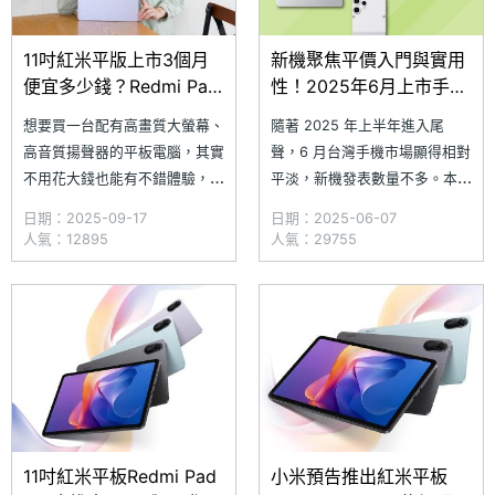
11吋紅米平版上市3個月
新機聚焦平價入門與實用
便宜多少錢？Redmi Pad
性！2025年6月上市手
2 4G通路最低價格一次看
機、平板一次看
想要買一台配有高畫質大螢幕、
隨著 2025 年上半年進入尾
(2025.9)
高音質揚聲器的平板電腦，其實
聲，6 月台灣手機市場顯得相對
不用花大錢也能有不錯體驗，來
平淡，新機發表數量不多。本月
自小米旗下的紅米品牌 Redmi
值得關注的新品包括，可以拆卸
日期：2025-09-17
日期：2025-06-07
Pad 2 4G，除了配有 90Hz 更
背蓋、更換鏡頭的 CMF Phone
人氣：12895
人氣：29755
新率的 11 吋 2.5K 高畫質大螢
2 Pro，具備 IP65 / IP68 /
幕，還有搭載 Dolby Atmos 四
IP69 防塵防水的日系中階機
顆揚聲器，無論追劇或是聽音樂
SHARP AQUOS wish5，以及
都很好用！究竟上市 3 個月的
入門手機 realme C7
Re
11吋紅米平板Redmi Pad
小米預告推出紅米平板