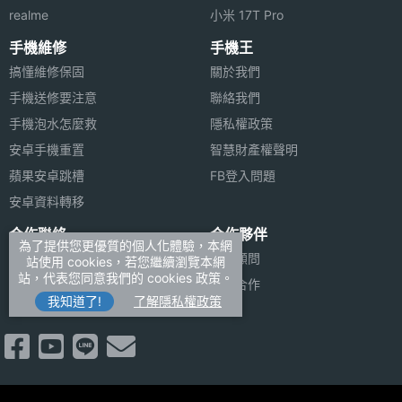
realme
小米 17T Pro
手機維修
手機王
搞懂維修保固
關於我們
手機送修要注意
聯絡我們
手機泡水怎麼救
隱私權政策
安卓手機重置
智慧財產權聲明
蘋果安卓跳槽
FB登入問題
安卓資料轉移
合作聯絡
合作夥伴
為了提供您更優質的個人化體驗，本網
廣告刊登
法律顧問
站使用 cookies，若您繼續瀏覽本網
站，代表您同意我們的 cookies 政策。
加入商店報價
媒體合作
我知道了!
了解隱私權政策
新聞聯絡