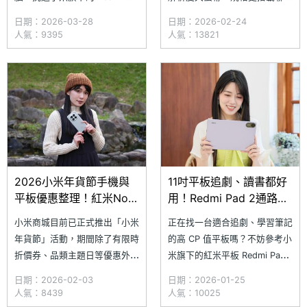
Pad 2 系列紅米平板，同樣可以
科 Helio G100-Ultra 八核心處
日期：2026-03-28
日期：2026-02-24
高度滿足你的使用需求，其中
理器，配備 9,000mAh 電池與
人氣：9395
人氣：13821
Redmi Pad 2 除了配備 11 吋大
Dolby Atmos 四喇叭加持，無
螢幕、9,000mAh 大電池，結
論規格、續航力與聲音外放表現
合機身兩側的 Dolby Atmos 四
都令人滿意，非常適合學生、小
喇叭，更能提供身臨其境的影音
資族群使用。究竟
表現
2026小米年貨節手機與
11吋平板追劇、讀書都好
平板優惠整理！紅米Note
用！Redmi Pad 2通路最
15 Pro+加碼折扣一次看
低價格一次看(2026.1)
小米商城目前已正式推出「小米
正在找一台適合追劇、學習筆記
年貨節」活動，期間除了有限時
的高 CP 值平板嗎？不妨參考小
折價券、品類主題日等優惠外，
米旗下的紅米平板 Redmi Pad
手機與平板也有提供超殺折扣，
2 系列。它配備 11 吋 2.5K 高
日期：2026-02-03
日期：2026-01-25
其中 1 月才剛在台灣上市的
解析顯示器，搭配立體聲雙揚聲
人氣：8439
人氣：10025
REDMI Note 15 Pro 5G 與
器，影音表現相當出色；再加上