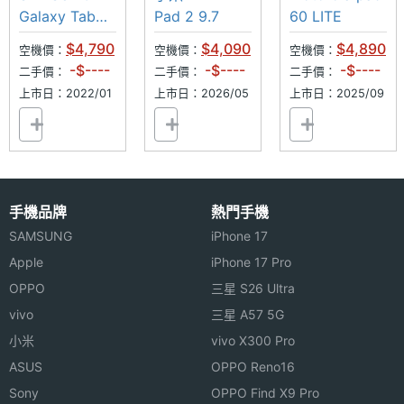
大螢幕
雙喇叭
高音質
Galaxy Tab
Pad 2 9.7
60 LITE
A8 Wi-Fi
$4,790
$4,090
$4,890
空機價：
空機價：
空機價：
32GB
-$----
-$----
-$----
二手價：
二手價：
二手價：
上市日：2022/01
上市日：2026/05
上市日：2025/09
手機品牌
熱門手機
SAMSUNG
iPhone 17
Apple
iPhone 17 Pro
OPPO
三星 S26 Ultra
vivo
三星 A57 5G
小米
vivo X300 Pro
ASUS
OPPO Reno16
Sony
OPPO Find X9 Pro