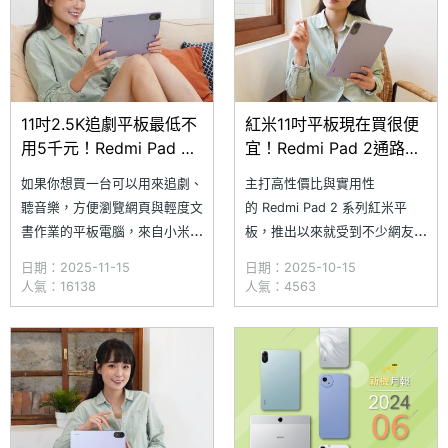
年安全性更新，部分產品
目前
11吋2.5K追劇平板最低不
紅米11吋平板現在買很便
用5千元！Redmi Pad 2
宜！Redmi Pad 2通路最
通路最低價格一次看
低價格一次看(2025.10)
如果你想買一台可以用來追劇、
主打高性價比與實用性
(2025.11)
聽音樂，方便瀏覽網頁與輕度文
的 Redmi Pad 2 系列紅米平
書作業的平板電腦，來自小米旗
板，推出以來就受到不少網友關
下的 Redmi Pad 2 擁有 11 吋
注！除了擁有親民的售價，同時
日期：2025-11-15
日期：2025-10-15
2.5K 顯示器，不僅在影音娛樂
還具備 11 吋大螢幕、Dolby
人氣：16138
人氣：4563
上表現可期，還具備多工處理能
Atmos 四顆揚聲器，搭配選購
力，再加上相對便宜的售價，無
的磁吸保護殼與 Redmi 靈感觸
論是學生上課筆記，或是日常追
控筆，更能讓文書體驗再上層
劇、閱讀電子書都能輕鬆
樓。究竟 Redmi Pad 2 目前