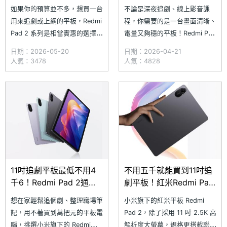
通路5月最低價格一次看
路優惠價格一次看
如果你的預算並不多，想買一台
不論是深夜追劇、線上影音課
(2026.4)
用來追劇或上網的平板，Redmi
程，你需要的是一台畫面清晰、
Pad 2 系列是相當實惠的選擇。
電量又夠穩的平板！Redmi Pad
配備 11 吋 2.5K 高畫質螢幕，
2 系列搭載 11 吋 2.5K 護眼大
日期：2026-05-20
日期：2026-04-21
機身兩側配有四組 Dolby
螢幕，色彩飽滿清晰，結合機身
人氣：3478
人氣：4828
Atmos 杜比全景聲音效揚聲
兩側的 Dolby Atmos 四揚聲
器，支援小米互聯互通功能，不
器，更能提供身臨其境的影音表
論影音娛樂或跨裝置使用都能滿
現。根據 SOGI 合作報價店家
足需求。根據 SOGI 合作報價店
2026 年 4 月的價格來看，
家 2026 年
Redm
11吋追劇平板最低不用4
不用五千就能買到11吋追
千6！Redmi Pad 2通路
劇平板！紅米Redmi Pad
優惠價格一次看(2026.3)
2通路最低價格一次看
想在家輕鬆追個劇、整理職場筆
小米旗下的紅米平板 Redmi
(2026.2)
記，用不著買到萬把元的平板電
Pad 2，除了採用 11 吋 2.5K 高
腦，挑選小米旗下的 Redmi
解析度大螢幕，規格更搭載聯發