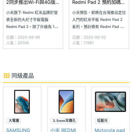
2同步推出Wi-Fi與4G版 5
Redmi Pad 2 預約加碼送
千價格有找起
300元現金券
小米旗下 Redmi 紅米品牌於發
小米預告，即將在台灣推出定位
表全新的大尺寸平板電腦
入門的紅米平板 Redmi Pad 2
Redmi Pad 2。除了升級為 11
系列，預計將有 Redmi Pad 2
吋 2.5K 螢幕，並支援搭配
與支援行動上網的 Redmi Pad
日期：2025-06-06
日期：2025-06-02
Redmi 靈感觸控筆使用。處理
2 4G。雖然官方尚未公布正式
人氣：20106
人氣：17481
器方面採用聯發科 Helio G100-
上市時間與售價，但根據小米台
Ultra，提供 Wi-Fi 與 4G 雙版
灣官網資訊，6/5 中午 12 點前
本選擇；同時電池容量提升至
完成預約者，可獲得 300 元新
9,000mAh，但依然
機現金券，該優惠將於 6/5
同級產品
大電量
3.5mm耳機孔
低藍光
杜比音效
可插記憶卡
大螢幕
SAMSUNG
小米 REDMI
Motorola pad