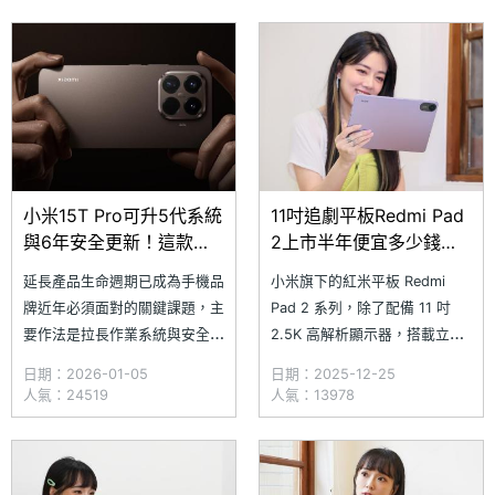
Note 15 Pro+ 5G，只要在 2/9
可選購的 Redmi 靈感觸控筆，
以前購機即可享有 1,000 元限
無論是做筆記、辦公或學習，都
時折扣，並且加碼再送 Hoda
能有效提升整體生產力。​究竟
Redmi P
小米15T Pro可升5代系統
11吋追劇平板Redmi Pad
與6年安全更新！這款裝
2上市半年便宜多少錢？
置有7年安全保障
通路最低價格一次看
延長產品生命週期已成為手機品
小米旗下的紅米平板 Redmi
(2025.12)
牌近年必須面對的關鍵課題，主
Pad 2 系列，除了配備 11 吋
要作法是拉長作業系統與安全性
2.5K 高解析顯示器，搭載立體
更新週期；在歐盟已將更新保證
聲雙揚聲器，整體影音效果相當
日期：2026-01-05
日期：2025-12-25
入法的情況下，廠商更須正面因
不錯，若再額外選購 Redmi 靈
人氣：24519
人氣：13978
應。儘管小米鮮少主動公布更新
感觸控筆，無論是學生用來學習
年限，但相關數據庫資料顯示，
做筆記，或是長輩追劇、看小說
多款 2025 年推出的 Xiaomi、
都能輕鬆入手。究竟 Redmi
REDMI 與 POCO 裝置已提供 6
Pad 2 系列在台灣上市半年後，