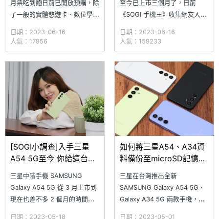
月票吃到飽日前已開放預購，除
至今已上市三個月了，日前
了一般的實體悠遊卡、數位學生
《SOGI 手機王》收集網友入手
證外，其實只要透過三星手機包
Galaxy A54 的評價，邀請網友
日期：2023-06-16
日期：2023-06-16
括三星 Galaxy S23 系列、
給予 1~10 分的評比，吸引眾多
人氣：17956
人氣：159233
Galaxy A54 5G、Galaxy A34
網友在文章中留言分享，可見
5G，或是 Z Fold4 與 Z Flip4
Galaxy A54 這款手機熱度頗
等摺疊手機，也可以直接申辦
高，以下小編為大家整理網友如
1200 都會通；S
何評價這款熱銷排行榜的霸主
吧！
[SOGI小調查]入手三星
如何將三星A54、A34資
A54 5G至今 你給這台手
料備份至microSD記憶
機幾分？
卡？簡單步驟一看就懂
三星中階手機 SAMSUNG
三星在台灣推出全新
Galaxy A54 5G 從 3 月上市到
SAMSUNG Galaxy A54 5G、
現在也差不多 2 個月的時間
Galaxy A34 5G 兩款手機，除
了，各位已經入手 Galaxy A54
了規格及功能有所升級外，不但
日期：2023-05-18
日期：2023-05-01