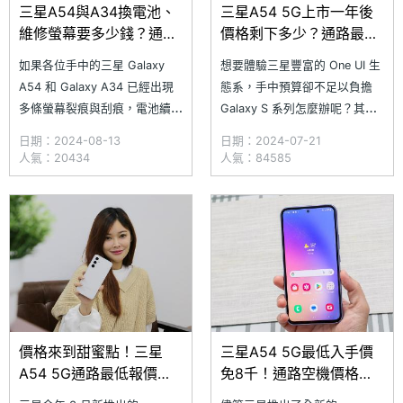
三星A54與A34換電池、
三星A54 5G上市一年後
維修螢幕要多少錢？通路
價格剩下多少？通路最低
價格一次看(2024.8)
報價一次看(2024.7)
如果各位手中的三星 Galaxy
想要體驗三星豐富的 One UI 生
A54 和 Galaxy A34 已經出現
態系，手中預算卻不足以負擔
多條螢幕裂痕與刮痕，電池續航
Galaxy S 系列怎麼辦呢？其實
也已經不如往常持久，現在給它
選擇 Galaxy A 系列手機，同樣
日期：2024-08-13
日期：2024-07-21
換顆全新的電池與螢幕，相信會
也能享有高度完整的表現，而三
人氣：20434
人氣：84585
是個不錯的選擇。究竟
星旗下的 SAMSUNG Galaxy
SAMSUNG Galaxy A54 和
A54 5G 在上市 1 年多後的現
Galaxy A34 在 SOGI 合作維修
在，空機最低價格只要 8 千元
店家的電池平均維修價格
出頭就有機會入手，實在是非常
價格來到甜蜜點！三星
三星A54 5G最低入手價
A54 5G通路最低報價一
免8千！通路空機價格整
次看(2024.6)
理(2024.5)