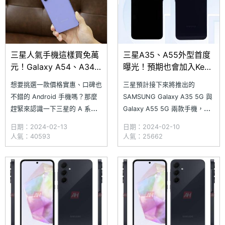
三星人氣手機這樣買免萬
三星A35、A55外型首度
元！Galaxy A54、A34
曝光！預期也會加入Key
購機最高現省6千
Island按鍵設計
想要挑選一款價格實惠、口碑也
三星預計接下來將推出的
不錯的 Android 手機嗎？那麼
SAMSUNG Galaxy A35 5G 與
趕緊來認識一下三星的 A 系列
Galaxy A55 5G 兩款手機，繼
熱銷機皇，也就是 SAMSUNG
先前傳出在多個國家市場取得產
日期：2024-02-13
日期：2024-02-10
Galaxy A54 5G 以及 A34 5G
品認證後，稍早更在韓國國家無
人氣：40593
人氣：25662
這兩款手機吧！隨著兩款手機在
線電研究局 NRRA 以及中國工
台灣上市將近快要一年的時間，
信部認證網站，分別首度曝光
市場價格也降到不錯的甜蜜點。
Galaxy A35 5G、Galaxy A55
究竟三星 A 系列手機 Gal
5G 完整的機身實拍圖