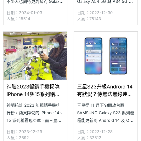
不少人也期待更高階的 Galaxy
Galaxy A54 5G 與 A34 5G 系
A55 5G 推出。近日，國外網站
列手機，延續前一代的超高人
日期：2024-01-03
日期：2023-12-30
Android Headlines 宣稱取得多
氣，上市以來便不斷襲捲各大手
人氣：15514
人氣：78143
張 SAMSUNG Galaxy A55 5G
機賣場，可說是安卓陣營中擁有
產品渲染圖，透露新機將沿用
最頂尖人氣的機種。隨著
Galaxy A1
SAMSUNG Galaxy A54 5G、
A34 5G 系列上市超
神腦2023暢銷手機揭曉
三星S23升級Android 14
iPhone 14與15系列稱霸
有狀況？傳無法無線連接
冠亞軍
Android Auto
神腦統計 2023 年暢銷手機排
三星從 11 月下旬開放台版
行榜，蘋果陣營的 iPhone 14、
SAMSUNG Galaxy S23 系列機
15 系列稱霸冠亞軍，而三星的
種能更新到 Android 14 及 One
GalaxyA14、S23、A54 則是包
UI 6，並陸續讓包括 Galaxy
日期：2023-12-29
日期：2023-12-28
辦第 3~5 名，是大眾購買中
Tab S9 系列、Galaxy A54、
人氣：2692
人氣：32512