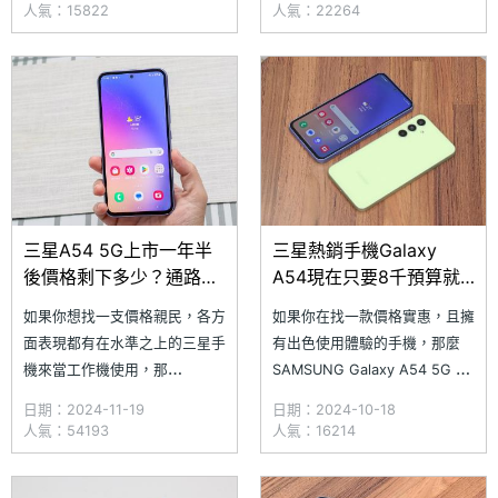
列手機陸續出現電池續航不佳的
年末的機會，再度帶大家回顧
人氣：15822
人氣：22264
問題，那麼現在就是更換螢幕或
2024 年最熱門的品牌與手機。
電池的最佳時機！究竟在 SOGI
首先是品牌部分，今年依舊是三
合作維修店家中 SAMSUNG
星最多人瀏覽的品牌，其次才是
Galaxy A55、Galaxy
蘋果；產品方面則是三星在 3
月推出的 SAMSUNG Galaxy
三星A54 5G上市一年半
三星熱銷手機Galaxy
後價格剩下多少？通路最
A54現在只要8千預算就
低報價一次看(2024.11)
能入手！通路最低價格整
如果你想找一支價格親民，各方
如果你在找一款價格實惠，且擁
理(2024.10)
面表現都有在水準之上的三星手
有出色使用體驗的手機，那麼
機來當工作機使用，那
SAMSUNG Galaxy A54 5G 絕
麼 SAMSUNG Galaxy A54 5G
對是一個理想選擇。擁有 6.4
日期：2024-11-19
日期：2024-10-18
絕對是不可錯過的手機之一！除
吋 Super AMOLED 螢幕，可提
人氣：54193
人氣：16214
了配備 6.4 吋 Super AMOLED
供細膩的色彩表現，時尚的孤島
螢幕，還有 IP67 防塵防水、
式鏡頭設計，也與旗艦手機