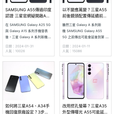
SAMSUNG A55傳過印度
以不變應萬變？三星A55
認證 三星官網疑開啟A35
前後鏡頭配置傳延續前代
支援頁面
規格
在 SAMSUNG Galaxy A25 5G
雖然三星 Galaxy A 系列新
與 Galaxy A15 系列手機發表
機 SAMSUNG Galaxy A55
後，三星 Galaxy A 系列新機預
5G 之前傳出可能會延後到第 3
期接下來將輪到 Galaxy A35
季才亮相，但新機資訊持續在網
日期：2024-01-31
日期：2024-01-11
5G、Galaxy A55 5G 等機種發
路上流傳。稍早，國外網站
人氣：10026
人氣：15086
表。稍早，SAMSUNG Galaxy
GalaxyClub 宣稱取得
A35 5G、Galaxy A55 5G 傳出
SAMSUNG Galaxy A55 5G
已經取得印
前、後鏡頭規格資訊，透露新款
手機雖然外型
如何將三星A54、A34手
改用挖孔螢幕？三星A35
機回復原廠設定？3步驟
外型傳曝光 A55可能延到