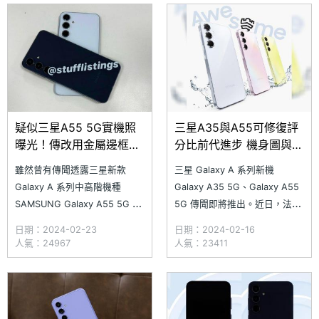
年版三星新機規格傳聞在流傳。
The Tech Outlook 宣稱取得
有網友宣稱取得三星針對 2025
SAMSUNG Gal
年版 Galaxy S 系列
疑似三星A55 5G實機照
三星A35與A55可修復評
曝光！傳改用金屬邊框、
分比前代進步 機身圖與專
最高有12GB記憶體規格
用配件疑洩
雖然曾有傳聞透露三星新款
三星 Galaxy A 系列新機
Galaxy A 系列中高階機種
Galaxy A35 5G、Galaxy A55
SAMSUNG Galaxy A55 5G 第
5G 傳聞即將推出。近日，法國
二季才會亮相，但新機相關產品
三星官網傳出已開啟
日期：2024-02-23
日期：2024-02-16
細節持續曝光。近日，科技部落
SAMSUNG Galaxy A35 5G、
人氣：24967
人氣：23411
客 Mukul Sharma 宣稱取得多
Galaxy A55 5G 支援頁面，公
張 SAMSUNG Galaxy A55 5G
布新機的可修復性評分。網路另
實機翻拍照，透露深藍、白色機
流傳 SAMSUNG Galaxy A35
身外型；新機除了跟 G
5G、Ga