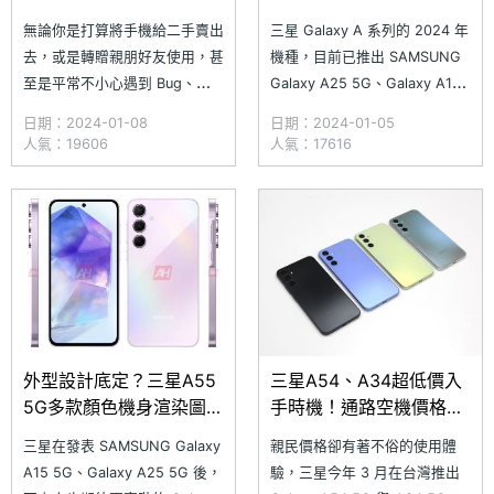
教學一看就懂
第二季發表
無論你是打算將手機給二手賣出
三星 Galaxy A 系列的 2024 年
去，或是轉贈親朋好友使用，甚
機種，目前已推出 SAMSUNG
至是平常不小心遇到 Bug、剛
Galaxy A25 5G、Galaxy A15
完成 Android 版本升級等，透
系列，更高階的 Galaxy A35
日期：2024-01-08
日期：2024-01-05
過回復原廠設定，不僅能有效避
5G、Galaxy A55 5G 傳聞也已
人氣：19606
人氣：17616
免隱私資料外流，也可以重新讓
在準備當中。繼日前網路出現宣
手機運作更加穩定順暢，不過話
稱是 SAMSUNG Galaxy A55
又說回來，你知道三星手機要怎
麼回復原廠設定嗎？今天就讓小
編告訴大家，該如何將各位手邊
的三星 G
外型設計底定？三星A55
三星A54、A34超低價入
5G多款顏色機身渲染圖疑
手時機！通路空機價格一
洩
次看
三星在發表 SAMSUNG Galaxy
親民價格卻有著不俗的使用體
A15 5G、Galaxy A25 5G 後，
驗，三星今年 3 月在台灣推出