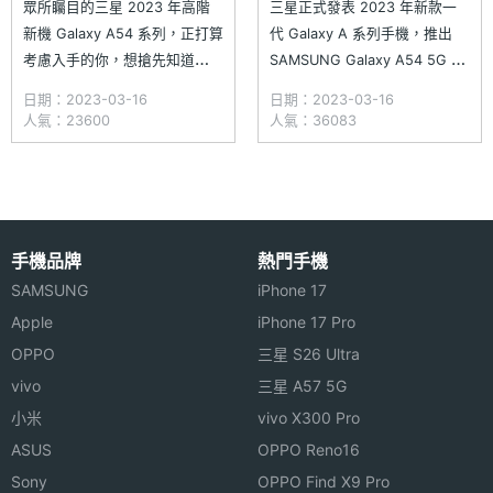
眾所矚目的三星 2023 年高階
三星正式發表 2023 年新款一
新機 Galaxy A54 系列，正打算
代 Galaxy A 系列手機，推出
考慮入手的你，想搶先知道
SAMSUNG Galaxy A54 5G 與
SAMSUNG Galaxy A54 5G 系
Galaxy A34 5G 兩款，機身外
日期：2023-03-16
日期：2023-03-16
列開箱評測、開賣資訊、價格/
型與現有旗艦手機 Galaxy S23
人氣：23600
人氣：36083
通路優惠等最新消息嗎？只要進
系列一樣採用孤島式鏡頭設計，
入手機王點選「允許」通知，就
並導入在 Galaxy S22 系列啟用
能在第一時間收到熱騰騰的
的 Vision Booster
SAMSUNG Galaxy A54 5G 所
手機品牌
熱門手機
SAMSUNG
iPhone 17
Apple
iPhone 17 Pro
OPPO
三星 S26 Ultra
vivo
三星 A57 5G
小米
vivo X300 Pro
ASUS
OPPO Reno16
Sony
OPPO Find X9 Pro