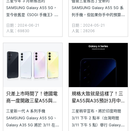
三星今年 3 月新推出的
儘管三星推出了全新的
SAMSUNG Galaxy A55 5G，
SAMSUNG Galaxy A55 5G 系
至今依舊是《SOGI 手機王》熱
列手機，但如果你手中的預算相
搜排行榜的第一名，但如果
對有限，其實也可以考慮前一代
日期：2024-06-21
日期：2024-05-21
Galaxy A55 5G 對你來說預算
的 Galaxy A54 5G 手機，因為
人氣：69830
人氣：28206
太高怎麼辦？別急，其實前一代
它不僅具備 6.4 吋 120Hz 更新
的 Galaxy A54 5G 也相當好
率螢幕，同時還擁有 IP67 防塵
用，更重要的是，經過了 1 年
防水，以及 5,000 萬畫素
又 3 個多月的上市時間，現在
入手
只差上市時間了！德國電
規格大致就是這樣了！三
商一度開啟三星A55與
星A55與A35預計3月中
A35產品頁面
旬印度發表
三星新一代 A 系列手機
三星稍早宣布，將於印度時間
SAMSUNG Galaxy A55 5G、
3/11 下午 2 點半（台灣時間
Galaxy A35 5G 將於 3/11 在印
3/11 下午 5 點）舉行 Galaxy A