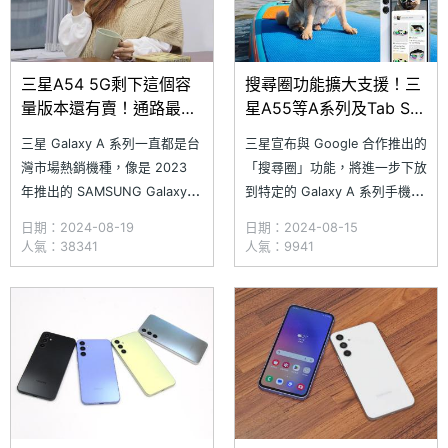
三星A54 5G剩下這個容
搜尋圈功能擴大支援！三
量版本還有賣！通路最低
星A55等A系列及Tab S9
價格一次看(2024.8)
FE系列接下來也能用
三星 Galaxy A 系列一直都是台
三星宣布與 Google 合作推出的
灣市場熱銷機種，像是 2023
「搜尋圈」功能，將進一步下放
年推出的 SAMSUNG Galaxy
到特定的 Galaxy A 系列手機，
A54 5G 直到下一代 Galaxy
將行動 AI 深入到 Galaxy 生態
日期：2024-08-19
日期：2024-08-15
A55 5G 上市前，都持續佔據在
圈的更多裝置上。除了「搜尋
人氣：38341
人氣：9941
銷售排行榜前 10 名。而在上市
圈」擴大支援特定 Galaxy A 系
一年多後，SAMSUNG Galaxy
列手機外，三星 Galaxy Tab S9
A54 5G 的現貨越來越稀少，甚
FE 和 Galaxy Tab S9 FE+ 也將
至通路也只