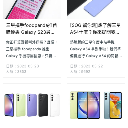
三星攜手foodpanda推首
[SOGI幫你測]想了解三星
購優惠 Galaxy S23最高
A54什麼？你來提問我們
享250元購物金
幫你解答！
你正打算點餐叫外送嗎？且慢，
熱騰騰的三星年度中階手機
三星攜手 foodpanda 推出
Galaxy A54 拿到手啦！我們準
Galaxy 手機專屬優惠，只要你
備要進行 Galaxy A54 的開箱實
是使用 SAMSUNG Galaxy 旗
測了，在這之前我們想問問對於
日期：2023-03-23
日期：2023-03-22
艦系列、Galaxy A 系列或
Galaxy A54 有興趣的網友們，
人氣：3853
人氣：9692
Galaxy M 系列手機，同時還是
你們對於這款手機有什麼問題想
foodpanda 新戶成員，即可享
要問編輯？歡迎你們在下方表單
有限量專屬的首購優惠，其中
留下你的問題！我們就在
「餐點任你選」消費滿 200
SAMSUNG Galaxy A54 的開箱
實測