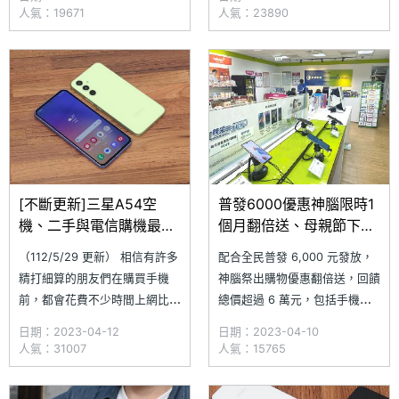
5G 的網友們，使用至今你對於
具備同級機種罕見的 IP67 防塵
人氣：19671
人氣：23890
Galaxy A54 5G 使用的評價是
防水，更導入 microSD 記憶卡
如何呢？究竟這一段時間的使
擴充應用，讓手機的日常實用性
用，是讓你認為「物超所值」，
大增。至於我們該如何透過
還是「後悔不已」呢？ 手機
Galaxy A54 5G 與 Galaxy
[不斷更新]三星A54空
普發6000優惠神腦限時1
機、二手與電信購機最新
個月翻倍送、母親節下殺
價格優惠一次看
5折起
（112/5/29 更新） 相信有許多
配合全民普發 6,000 元發放，
精打細算的朋友們在購買手機
神腦祭出購物優惠翻倍送，回饋
前，都會花費不少時間上網比價
總價超過 6 萬元，包括手機、
尋找最優惠的價格，但礙於手機
平板、智慧手錶、藍牙耳機，以
日期：2023-04-12
日期：2023-04-10
市場價格變動快速，加上現代人
及時尚家電等熱門商品，限時一
人氣：31007
人氣：15765
平時工作忙碌，無法隨時掌握價
個月祭出超殺價。同時因應五月
格行情，但又怕買貴吃虧，為
母親節送禮潮，神腦還推出質感