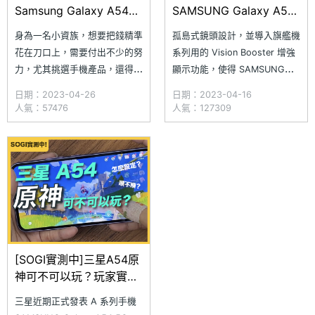
Samsung Galaxy A54
SAMSUNG Galaxy A54
5G三大旗艦體驗
5G開箱
身為一名小資族，想要把錢精準
孤島式鏡頭設計，並導入旗艦機
花在刀口上，需要付出不少的努
系列用的 Vision Booster 增強
力，尤其挑選手機產品，還得同
顯示功能，使得 SAMSUNG
時考慮品牌、功能、實用性等，
Galaxy A54 5G 從外觀跟體驗
日期：2023-04-26
日期：2023-04-16
一整套操作下來相當累人。其實
上來說很像是簡配版的 S23
人氣：57476
人氣：127309
挑出一款好手機沒有這麼難，
啊！ 三星最新推出的 Galaxy A
Samsung 在台灣推出全新
系列手機 SAMSUNG Galaxy
Galaxy A54 5G，不但軟硬體
A54 5G，採用自家的
各有接近旗艦手機的體驗，重要
的是購機花費親民好入手，不僅
年輕人喜
[SOGI實測中]三星A54原
神可不可以玩？玩家實測
給你看
三星近期正式發表 A 系列手機