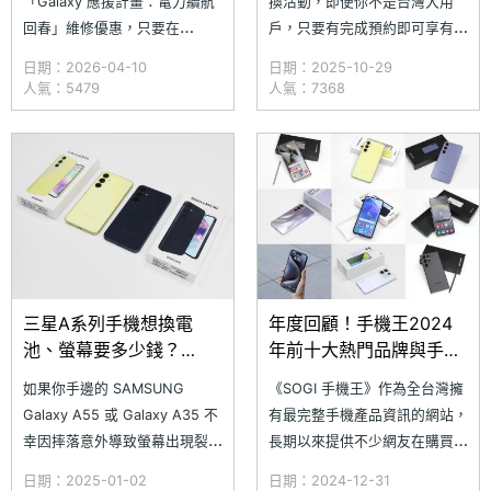
「Galaxy 應援計畫：電力續航
換活動，即便你不是台灣大用
回春」維修優惠，只要在
戶，只要有完成預約即可享有優
4/15~4/30 活動期間，事先完
惠，更換原廠電池最低只要 6
日期：2026-04-10
日期：2025-10-29
成預約並前往三星服務中心，即
折起。本次活動除了針對
人氣：5479
人氣：7368
可享有指定手機電池更換折扣。
iPhone 14、iPhone 13 與
本次活動適用手機僅有
iPhone 12 系列等蘋果手機外，
SAMSUNG Galaxy A54 5G、
也首度擴大適用範圍，納
Galaxy Z Flip5 與 Galaxy Z
入 Google、SAMSUNG 與
Fold5，
OPPO 等
三星A系列手機想換電
年度回顧！手機王2024
池、螢幕要多少錢？
年前十大熱門品牌與手機
Galaxy A55、A35與A54
排行一次看
如果你手邊的 SAMSUNG
《SOGI 手機王》作為全台灣擁
通路維修均價一次看
Galaxy A55 或 Galaxy A35 不
有最完整手機產品資訊的網站，
(2025.1)
幸因摔落意外導致螢幕出現裂
長期以來提供不少網友在購買手
痕，或是其他舊款 Galaxy A 系
機、規格車拚等重要參考；趁著
日期：2025-01-02
日期：2024-12-31