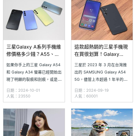
5,000 萬畫素三鏡頭、
Galaxy S23 系列相似。隨著
5,000mAh 容量
SAMSUNG Galaxy A5
三星Galaxy A系列手機維
這款超熱銷的三星手機現
修價格多少錢？A55、
在買很划算！Galaxy
A54與A34通路平均報價
A54 5G通路最低價格一
如果你手上的三星 Galaxy A54
三星於 2023 年 3 月在台灣推
一次看(2024.10)
次看(2024.9)
和 Galaxy A34 螢幕已經開始出
出的 SAMSUNG Galaxy A54
現了明顯的裂痕和刮痕，或是之
5G，儘管上市超過 1 年半的時
前使用的 Galaxy A 系列手機電
間，至今依舊是搜尋度超高的人
日期：2024-10-01
日期：2024-09-19
池續航力開始減退，那麼現在換
氣機種；另外，三星先前也預告
人氣：23550
人氣：60001
一顆全新的電池和螢幕無疑是個
將為 Galaxy A54 5G 加入方便
不錯的選擇。究竟 SAMSUNG
實用的 AI 搜尋圈功能，大大提
Galaxy A 系列在 SOGI 合作維
升日常便利性。究竟
修店家的