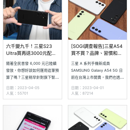
此，小編每月會精選目前市面上
吹風機、最新款手機、美足機等
的熱門機型進行最新價格更新整
適用媽媽使用的產品，皆享 5
理，讓有選購需求的消費者可以
折起優惠，到神腦門市搭配資費
參考看看。
申辦攜碼最
六千變九千！三星S23
[SOGI調查報告]三星A54
Ultra買再送3000元配件
買不買？品牌、習慣和效
購物金
能是網友考慮關鍵
隨著全民普發 6,000 元已陸續
三星 A 系列手機新成員
發放，你想好該如何運用這筆預
SAMSUNG Galaxy A54 5G 日
算了嗎？三星稍早針對旗下智慧
前在台灣上市開賣，我們也透過
館推出「六千變九千 換星輕鬆
「[SOGI小調查]依舊是三星處
日期：2023-04-05
日期：2023-04-01
購」優惠活動，只要在 5/31 前
理器的 Galaxy A54 你會買
人氣：55701
人氣：87214
於三星智慧館購買 SAMSUNG
嗎？」收集網友們的意見，調查
Galaxy S23 Ultra，加碼送
期間吸引許多網友熱烈參與討
3,000 元配件購物金，選購
論，究竟網友們為何願意入手，
Galaxy S23、S23+ 即贈 2
不願意買的原因又是什麼呢？小
編就為大家整理網友們如