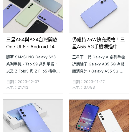
台
三星A54與A34台灣開放
仍維持25W快充規格！三
One UI 6、Android 14系
星A55 5G手機通過中國
統升級
3C認證
隨著 SAMSUNG Galaxy S23
三星下一代 Galaxy A 系列手機
系列手機、Tab S9 系列平板，
近期除了 Galaxy A35 5G 有相
以及 Z Fold5 與 Z Flip5 摺疊手
關消息外，Galaxy A55 5G 也
機都已在近期完成 Android 14
傳出以 SM-A5560 型號，在
日期：2023-12-07
日期：2023-11-27
系統更新，三星也火速針對
11/20 通過中國 3C 認證。根據
人氣：21743
人氣：37783
Galaxy A54 5G 與 A34 5G 釋
中國質量認證中心網站顯示，三
出 Android 14 和 One UI 6 軟
星 SM-A5560 與 Galaxy A54
體升級，本
5G 一樣維持支援 25W 超