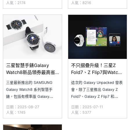
線。支援手錶包含 Galaxy
Ultra 與 Galaxy Watch8 全系
人氣：2174
人氣：8216
Watch4、Galaxy Watch5、
列以及 Galaxy Watch7，即可
Galaxy Watch6、Galaxy
獲贈無線閃充行動電源、自動摺
Watch7 與 Galaxy Watch8 系
疊傘以及二合一無線充行動電源
列，並
等豐富好禮。另外，搭配&n
三星智慧手錶Galaxy
不只摺疊升級！三星Z
Watch8新品領券最高省3
Fold7、Z Flip7與Watch8
千！折扣券領取教學一次
加入Gemini AI超有感新
三星最新推出的 SAMSUNG
這次的 Galaxy Unpacked 發表
看
功能
Galaxy Watch8 系列智慧手
會，除了三星推出 Galaxy Z
錶，包括有標準版 Galaxy
Fold7、Galaxy Z Flip7 和
Watch8，以及配備實體旋轉錶
Galaxy Watch8 系列產品外，
日期：2025-08-27
日期：2025-07-11
圈的 Galaxy Watch8 Classic，
Google 也在同一場合中公開多
人氣：1745
人氣：5377
兩者在健康偵測與運動紀錄都有
項 AI 新功能，包括進化版
大幅升級。三星近期針對
的 Circle to Search 及 Gemin