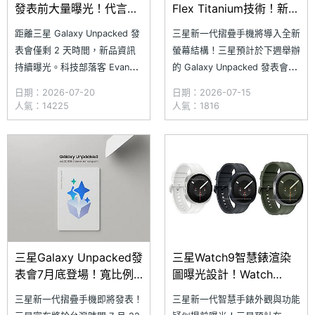
發表前大量曝光！代言人
Flex Titanium技術！新款
J-Hope亮相新機
智慧手錶將同步亮相
距離三星 Galaxy Unpacked 發
三星新一代摺疊手機將導入全新
表會僅剩 2 天時間，新品資訊
螢幕結構！三星預計於下週舉辦
持續曝光。科技部落客 Evan
的 Galaxy Unpacked 發表會，
Blass 近日張貼 SAMSUNG
推出 SAMSUNG Galaxy Z
日期：2026-07-20
日期：2026-07-15
Galaxy Z Fold8 系列、Galaxy
Fold8 系列與 Galaxy Z Flip8
人氣：14225
人氣：1816
Z Flip8 等多款新品的官方宣傳
等新機。稍早，三星正式預告，
圖，提前曝光部分產品特色。此
新一代摺疊螢幕手機將採用全新
外，新品代言人、韓國男團
的「Flex Titanium」技術，可
BTS 成員 J
進一步降低螢幕
三星Galaxy Unpacked發
三星Watch9智慧錶渲染
表會7月底登場！寬比例Z
圖曝光設計！Watch
Fold8新機亮點一次看
Ultra 2新功能疑洩
三星新一代摺疊手機即將發表！
三星新一代智慧手錶外觀與功能