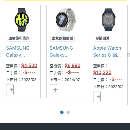
血氧飽和偵測
血氧飽和偵測
足跡回溯
超防水
跌倒偵測
體溫感測
SAMSUNG
SAMSUNG
Apple Watch
長續航
超防水
車禍偵測
Galaxy
Galaxy
Series 8 鋁金
Watch6
Watch7
屬 Wi-Fi
$4,500
$6,990
空機價：
空機價：
空機價：
44mm
44mm
41mm
-$----
-$----
$10,320
二手價：
二手價：
-$----
上市日：2023/08
上市日：2024/07
二手價：
上市日：2022/09