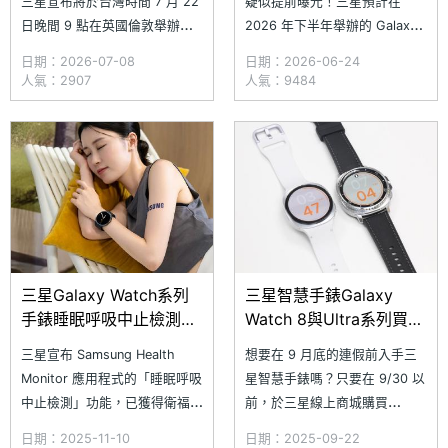
三星宣布將於台灣時間 7 月 22
疑似提前曝光！三星預計在
日晚間 9 點在英國倫敦舉辦新
2026 年下半年舉辦的 Galaxy
一場 Galaxy Unpacked 發表
Unpacked 發表會中，推出新一
日期：2026-07-08
日期：2026-06-24
會。雖然官方尚未公布即將發表
代穿戴裝置，外界普遍預期將迎
人氣：2907
人氣：9484
的 Galaxy 新品陣容，但從預告
來 SAMSUNG Galaxy Watch9
標語「重塑摺疊新型態」來看，
與 Galaxy Watch Ultra 2 等手
外界預期將迎來採用寬比例設計
錶新品。近日，網路上流出疑似
的 SAMSUNG Galaxy Z Fol
SAMSUNG
三星Galaxy Watch系列
三星智慧手錶Galaxy
手錶睡眠呼吸中止檢測功
Watch 8與Ultra系列買再
能 台灣開放使用
送行動電源、摺疊傘等好
三星宣布 Samsung Health
想要在 9 月底的連假前入手三
禮
Monitor 應用程式的「睡眠呼吸
星智慧手錶嗎？只要在 9/30 以
中止檢測」功能，已獲得衛福部
前，於三星線上商城購買
食藥署核准，即日起在台灣上
SAMSUNG Galaxy Watch
日期：2025-11-10
日期：2025-09-22