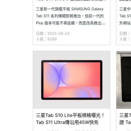
洩
三星新一代旗艦平板 SAMSUNG Galaxy
三星中階
Tab S11 系列傳聞即將推出，但前一代的
Tab 
Plus 版本可能不再延續，而是改為推出螢
外網站 
幕稍小的 Galaxy Tab S11；大螢幕 Ultra
Gala
日期：2025-08-23
日期：2
版本則是會持續推出新品。近日，德國網
圖，顯
人氣：9269
人氣：
站 Winfuture 透露取得 SAMSUNG
三星自家
Galaxy T
S
三星Tab S10 Lite平板規格曝光！
三星T
Tab S11 Ultra傳沿用45W快充
證 T