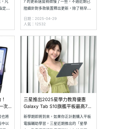
止，凡
7 的更新速度稍微慢了一些，不過近期已
列指定機
陸續針對多款裝置釋出更新，除了稍早提
元；選擇
到的 Galaxy S24 系列、Galaxy S23
日期：2025-04-29
列，可享最
Ultra 等旗艦手機外，包含 Galaxy Tab
人氣：12532
ng
S10 系列與 Galaxy Tab S9 系列在內的旗
艦
力！
三星推出2025星學力教育優惠
格一次
Galaxy Tab S10旗艦平板最高7折
優惠
校也將
新學期即將到來，如果你正計劃購入平板
高中以
電腦輔助學習，三星近期推出的「星學