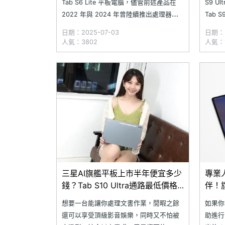
Tab S6 Lite 平板電腦，儘管前述產品在
S9 Ul
2022 年與 2024 年曾陸續推出處理器升
Tab
級版本，但近年來三星幾乎已停止推出
龍旗艦
日期：2025-07-03
日期：2
Lite 系列平板機。近日，科技部落客
品僅發表 
人氣：3802
人氣：1
Alfatürk 指出，他在三星軟體伺服器中發
Gala
現疑似 SAMSUNG G
三星AI旗艦平板上市半年便宜多少
專業
錢？Tab S10 Ultra通路最低價格
伴！旗
省8千(2025.4)
Ult
想要一台能讓你處理文書作業，閒暇之餘
如果你
還可以享受頂級影音娛樂，同時又不怕被
助進行