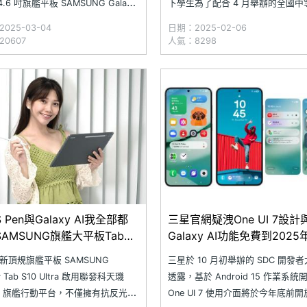
4.6 吋旗艦平板 SAMSUNG Galaxy
下學生為了配合 4 月舉辦的全國中
S10 Ultra，不僅擁有頂規的性能、豐
運動會賽事規劃，已提前開學。在
025-03-04
日期：2025-02-06
alaxy AI 功能、完整的 IP68 防水表
間，不少家長可能會考慮購買 SAM
0607
人氣：8298
裝更附有 S Pen 手寫筆，讓你可以
Galaxy Tab S10 Ultra 這樣大尺
進行
作為孩子的學習助力；搭配專用 S P
寫筆與
 Pen與Galaxy AI我全部都
三星官網疑洩One UI 7設計
AMSUNG旗艦大平板Tab
Galaxy AI功能免費到2025
 Ultra上市3個月最多省8千
新頂規旗艦平板 SAMSUNG
三星於 10 月初舉辦的 SDC 開發
5.01)
y Tab S10 Ultra 啟用聯發科天璣
透露，基於 Android 15 作業系統
0+ 旗艦行動平台，不僅擁有抗反光塗
One UI 7 使用介面將於今年底前開放