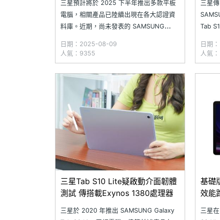
三星預計將於 2025 下半年推出多款平板
三星傳
電腦，相關產品已陸續出現在各大認證資
SAMSU
料庫。近期，尚未發表的 SAMSUNG
Tab S
Galaxy Tab S10 Lite 5G 就被發現出現在
日前多
日期：2025-08-09
日期：2
Google Play Console 當中，除了曝光其
證機構 
人氣：9355
人氣：
正面設計，還有部分硬體規格；另外，傳
SAMSU
聞中的 Galaxy Tab
三星Tab S10 Lite疑啟動介面韌體
基礎版
測試 傳搭載Exynos 1380處理器
效能
940
三星於 2020 年推出 SAMSUNG Galaxy
三星在 