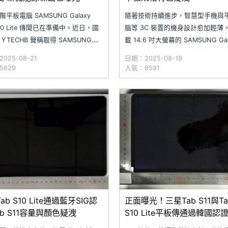
平板電腦 SAMSUNG Galaxy
隨著技術持續進步，智慧型手機與
S10 Lite 傳聞已在準備中。近日，國
腦等 3C 裝置的機身設計愈加輕薄
YTECHB 聲稱取得 SAMSUNG
載 14.6 吋大螢幕的 SAMSUNG Gal
xy Tab S10 Lite 重點規格與機身渲染
Tab S10 Ultra 為例，機身厚度僅有
025-08-21
日期：2025-08-19
示新機將搭載 10.9 吋螢幕，並採用
5.4mm。近日，科技部落客 Ahme
5629
人氣：8591
的 Exynos 1380 處理器。此外，
Qwaider 爆料，聲稱取得三星下
平板 SAMSUNG Galaxy
ab S10 Lite通過藍牙SIG認
正面曝光！三星Tab S11與Ta
ab S11容量與顏色疑洩
S10 Lite平板傳通過韓國認