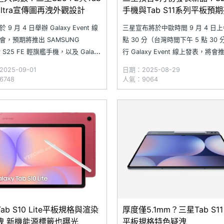
 Ultra宣傳圖再洩外觀設計
手機與Tab S11系列平板預
 9 月 4 日舉辦 Galaxy Event 線
三星宣布將於中歐時間 9 月 4 日上午
會，預期將推出 SAMSUNG
點 30 分（台灣時間下午 5 點 30
xy S25 FE 輕旗艦手機，以及 Galaxy
行 Galaxy Event 線上發表，將會
11 與 Galaxy Tab S11 Ultra 旗艦平
Galaxy S25 系列新機、Galaxy 
025-09-01
日期：2025-08-29
。近日，科技部落客 Evan Blass
板，外界推測包括會有 SAMSUNG
748
人氣：9064
稱為 SAMSUNG
Galaxy S25 FE 手機，以及 Galaxy
ab S10 Lite平板規格與渲染
厚度僅5.1mm？三星Tab S11 U
洩 新機能源標籤也曝光
平板規格特色疑洩