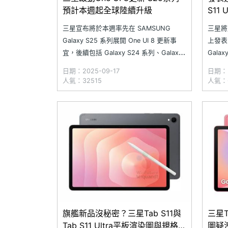
預計本週起全球陸續升級
S11
三星宣布將於本週率先在 SAMSUNG
三星將於
Galaxy S25 系列展開 One UI 8 更新事
上發表
宜，後續包括 Galaxy S24 系列、Galaxy
Gala
Z Fold6、Galaxy Z Flip6，以及 Galaxy
Tab S
日期：2025-09-17
日期：2
Tab S10 系列等機種也將陸續獲得升級。
板等新品
人氣：32515
人氣：6
新版系統不僅帶來進化的 Now Bri
釋出據
旗艦新品沒秘密？三星Tab S11與
三星T
Tab S11 Ultra平板渲染圖與規格疑
圖疑