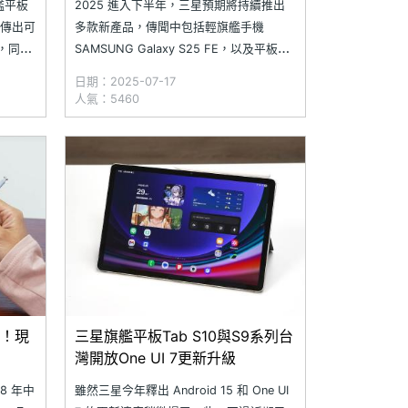
艦平板
2025 進入下半年，三星預期將持續推出
列，傳出可
多款新產品，傳聞中包括輕旗艦手機
1，同時
SAMSUNG Galaxy S25 FE，以及平板產
可能即將
品 Galaxy Tab S10 Lite 均已在準備當
日期：2025-07-17
構
中。近日有消息指出，SAMSUNG Galaxy
人氣：5460
筆三星新平
S25 FE 與 Galaxy Tab S10 Lite 均已通過
場！現
三星旗艦平板Tab S10與S9系列台
灣開放One UI 7更新升級
8 年中
雖然三星今年釋出 Android 15 和 One UI