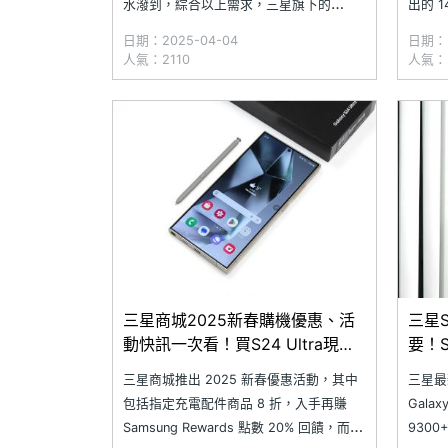
水潑到，綜合以上需求，三星旗下的
出的 1
SAMSUNG Galaxy Tab S10 Ultra 肯定很
Tab 
日期：2025-04-04
日期：2
適合你！無論是 14.6 吋大螢幕或是聯發科
富的 G
人氣：2110
人氣：2
天璣 9300+ 的頂級性能，Galaxy AI、S
現，盒
Pen 與原廠鍵盤皮套的完美搭配
更好的
三星商城2025新春購機優惠、活
三星S
動快訊一次看！買S24 Ultra現折7
要！S
千再送32吋電競螢幕
S10
三星商城推出 2025 新春優惠活動，其中
三星最
(202
包括指定充電配件商品 8 折，入手再賺
Galax
Samsung Rewards 點數 20% 回饋，而
930