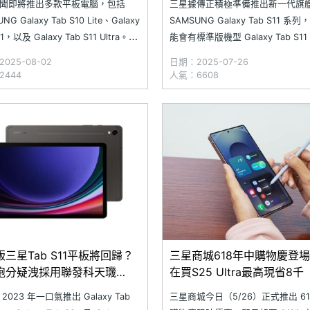
聞即將推出多款平板電腦，包括
三星據傳正積極準備推出新一代旗
NG Galaxy Tab S10 Lite、Galaxy
SAMSUNG Galaxy Tab S11 系
11，以及 Galaxy Tab S11 Ultra。繼
能會有標準版機型 Galaxy Tab S1
款新品傳出已通過韓國產品安全認
入門款 Galaxy Tab S10 Lite 也
025-08-02
日期：2025-07-26
Safety Korea 認證後，近日
登場。近日，韓國產品安全認證機
2444
人氣：6608
NG Galaxy Tab S10
Safety Korea 資料庫中出現 3 
板的認
三星Tab S11平板將回歸？
三星商城618年中購物慶登
跑分疑洩採用聯發科天璣
在買S25 Ultra最高現省8千
0+
2023 年一口氣推出 Galaxy Tab
三星商城今日（5/26）正式推出 61