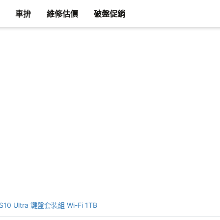
車拚
維修估價
破盤促銷
S10 Ultra 鍵盤套裝組 Wi-Fi 1TB