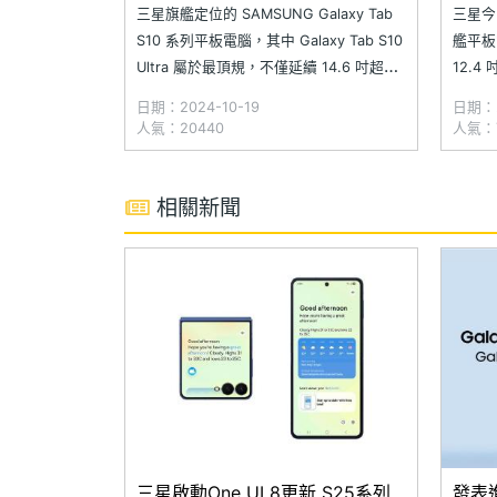
裝組開箱
看
三星旗艦定位的 SAMSUNG Galaxy Tab
三星今
S10 系列平板電腦，其中 Galaxy Tab S10
艦平板電
Ultra 屬於最頂規，不僅延續 14.6 吋超大
12.4 
螢幕，更首度導入抗反光螢幕塗層，以及
Galax
日期：2024-10-19
日期：2
經過強化的 Armor 鋁合金機身設計，並且
Gala
人氣：20440
人氣：7
在硬體方面難得改用聯發科天璣
Galaxy
相關新聞
三星啟動One UI 8更新 S25系列
發表進