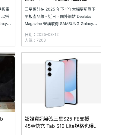
平板電
三星預計在 2025 年下半年大幅更新旗下
。以搭
平板產品線。近日，國外網站 Dealabs
axy
Magazine 聲稱取得 SAMSUNG Galaxy
Tab S11、Galaxy Tab S11 Ultra，以及
日期：2025-08-12
d
Galaxy Tab S10 Lite 的重點規格與歐洲價
人氣：7203
一代旗艦
格。同時，也傳出入門定位的 SAM
b
認證資訊疑洩三星S25 FE支援
證
45W快充 Tab S10 Lite規格也曝
光