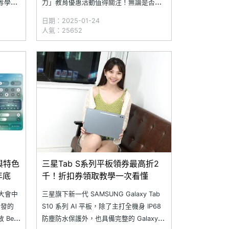
等學校
力」教育優惠活動值得關注！無論是否為
這段時
大專院校學生，只要持有符合資格的電子
日期：2025-01-24
SUNG
郵件，即可在三星線上商城、三星智慧館
人氣：25652
寸平板，
等通路享受 Galaxy Tab S10 系列專屬購
en 手
機折扣。此外，三星智慧館校園門市還提
供驚喜福利，Galaxy 全系列手
與特色
三星Tab S系列平板領券最高折2
年底
千！折扣券領取教學一次看懂
者大會中
三星旗下新一代 SAMSUNG Galaxy Tab
開發的
S10 系列 AI 平板，除了主打全機身 IP68
 Beta
防塵防水保護外，也具備完整的 Galaxy AI