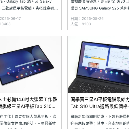
tra、Galaxy Tab S9+ 及 Galaxy
購物慶限時優惠，即日起至 6/30 
 S9 三款旗艦平板電腦，皆搭載高通驍
購買 SAMSUNG Galaxy S25 系
平台；然而，隔年推出的下一代產
型或限定色，最高可現折 8,000 
025-06-17
日期：2025-05-26
Galaxy Tab S10 Ultra 與
Galaxy Z Fold6 或 Z Flip6 系
3408
人氣：8203
xy Tab S10+，並首度改用聯
高 12,000 元的折扣。透過 Samsu
人士必備14.6吋大螢幕工作夥
開學買三星AI平板電腦最給
艦級三星AI平板Tab S10
Tab S10 Ultra通路最低價
ra通路最低價格整理(2025.03)
看(2025.02)
在工作上需要有個大螢幕平板，協
農曆新年假期剛結束，下週各級學
圖像與文件處理的話，三星最新推
迎來寒假尾聲；其中，台南地區的