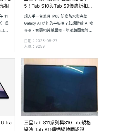
期亮相
5！Tab S10與Tab S9優惠折扣一
次看
 11
想入手一台兼具 IP68 防塵防水與完整
 分）舉
Galaxy AI 功能的平板嗎？若想體驗 AI 搜
推出
尋圈、智慧相片編輯器、塗鴉轉圖像等應
旗艦平
用，推薦可以參考三星平板優惠。三星近
日期：2025-08-27
期針對 Galaxy Tab S10、Tab S9、Tab
人氣：9259
 Tab S
S10 FE 與 Tab S9 FE 系列平板，祭出最
高 2,5
ltra
三星Tab S11系列與S10 Lite規格
疑洩 Tab A11傳通過韓國認證