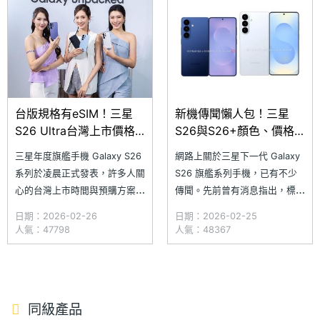
星 Galaxy S26、Galaxy S2
三星 Galaxy S26 系列，其中
Galaxy S26 Ultra 螢幕更加入
防窺功
台版規格有eSIM！三星
新機傳聞懶人包！三星
S26 Ultra台灣上市價格
S26與S26+顏色、價格
與預購禮3月公布
與上市時間一次整理
三星年度旗艦手機 Galaxy S26
網路上關於三星下一代 Galaxy
系列於凌晨正式發表，許多人關
S26 旗艦系列手機，已有不少
心的台灣上市時間與預購方案預
傳聞。先前曾有消息指出，標準
計 3 月初揭曉。稍早，三星宣
款 Galaxy S26 將改以 Galaxy
日期：2026-02-26
日期：2026-02-25
布，將於 3 月 4 日在台灣舉辦
S26 Pro 型號推出，甚至傳出
人氣：47798
人氣：48367
Galaxy S26 系列上市記者會，
Galaxy S26+ 將由 Galaxy S26
屆時會公布台灣上市版本、價格
Edge 取代。不過，隨後又出現
與預購優惠等相關資訊，三星商
新的爆料，推翻這些說法。
城獨家限定色也會亮相，並同步
《SOGI 手
同級產品
公開「6 大追星