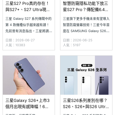
三星S27 Pro真的存在！
智慧防窺隱私功能下放三
與S27+、S27 Ultra現身
星S27 Pro？傳配備6.47
IMEI認證資料庫
吋螢幕
三星 Galaxy S27 系列傳聞中的
三星旗下更多手機未來有望導入
第 4 款機種似乎越來越有譜！
智慧防窺螢幕技術！三星今年首
先前曾有消息指出，三星將調整
度在 SAMSUNG Galaxy S26
Galaxy S27 系列產品陣容，新
Ultra 搭載「Privacy Display 智
日期：2026-06-27
日期：2026-06-25
增一款 SAMSUNG Galaxy S27
慧防窺」功能，將防窺技術直接
人氣：10383
人氣：5197
Pro，外傳定位為取消 S Pen 手
整合至螢幕面板中，提供多角度
寫筆功能的 Galaxy S27 Ultra
視線遮蔽隱私保護。最新消息指
衍生版本。近日，IMEI 認證資
出，三星正考慮將這項功能下放
至 SAMSUNG Galaxy S
三星Galaxy S26+上市3
三星S26系列差別在哪？
個月出現有感降幅！6月
S26、S26+與S26 Ultra
通路最低價格一次看
適合什麼人？選購建議一