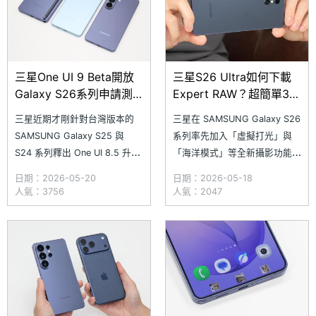
三星One UI 9 Beta開放
三星S26 Ultra如何下載
Galaxy S26系列申請測
Expert RAW？超簡單3步
試！正式版預計這個時候
驟安裝教學一次看懂
三星近期才剛針對台灣版本的
三星在 SAMSUNG Galaxy S26
上線
SAMSUNG Galaxy S25 與
系列率先加入「虛擬打光」與
S24 系列釋出 One UI 8.5 升
「海洋模式」等全新攝影功能，
級，稍早又宣布將率先於
但許多人可能會疑惑，為什麼在
日期：2026-05-20
日期：2026-05-18
Galaxy S26 系列啟動基於
相機設定找不到這些功能呢？其
人氣：3756
人氣：2047
Android 17 的 One UI 9 Beta
實通通都藏在「Expert RAW」
測試計畫，並同步迎來 4 大重
這款進階攝影工具裡面，而且不
點升級。One UI 9 Beta 首波測
需要開啟商店慢慢搜尋，只要透
試
過 Galaxy S26 系列的原生相機
就能一鍵引導