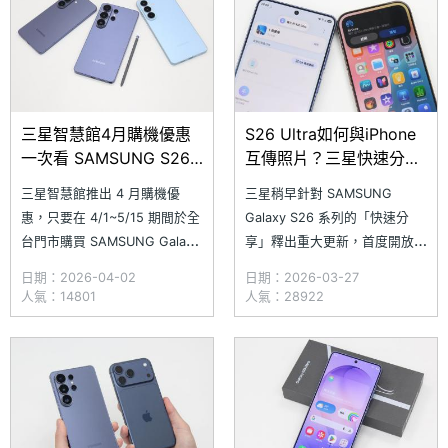
用期限至 9/30）。另外，兌換
甚至有機會用 0 元把 S26 Ultra
帶回家！究
三星智慧館4月購機優惠
S26 Ultra如何與iPhone
一次看 SAMSUNG S26
互傳照片？三星快速分享
Ultra買就送行動電源與2
跨AirDrop教學一次看
三星智慧館推出 4 月購機優
三星稍早針對 SAMSUNG
千5回饋金
惠，只要在 4/1~5/15 期間於全
Galaxy S26 系列的「快速分
台門市購買 SAMSUNG Galaxy
享」釋出重大更新，首度開放與
S26 Ultra，不僅贈送 2,500 元
AirDrop 跨系統檔案的傳輸功
日期：2026-04-02
日期：2026-03-27
優惠金，投保 Samsung Care+
能！簡單來說，無論你是想和蘋
人氣：14801
人氣：28922
還能享有最高前 2 個月的保費
果用戶分享照片，或是租借了一
優惠。若是在 4/30 前入手
台三星 S26 Ultra 演唱會手機，
Galaxy S26 旗艦系列手機，並
然後想將活動影片回傳到
且完成
iPhone，現在只要透過 S26 系
列原廠內建的