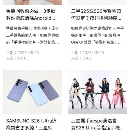
舊機回收前必做！3步驟
三星S25或S26導覽列如
教你徹底清除Android與
何設定？按鈕排列順序與
iPhone手機資料
自訂圖案教學一次看懂
準備將舊手機回收換現金，或是
如果你是近期才跳槽改用三星手
二手轉售給別人嗎？如果你也擔
機的用戶，那麼你可能會發現
心「手機裡的照片、對話紀錄與
One UI 針對「導覽列按鈕」的
帳號密碼等個資，可能會有外洩
排列順序，也就是返回鍵、首頁
日期：2026-05-13
日期：2026-05-10
的風險」，小編今天特別整理舊
鍵、多功能鍵這三顆按鈕，對比
人氣：17815
人氣：5509
機回收前必做的 3 步驟完全清
我們過去熟悉的 Android 排列
除資料教學，無論你是使用
順序恰巧相反。假如你正好更換
Android 手機還是蘋果的
三星 S25、S26 系列手機，同
iPhone，只要跟著這 3 個標準
時對於 One UI 預設的導覽列按
流程進行備份與重置，就能將手
鈕順序不太適應，今天
機完美恢
SAMSUNG S26 Ultra這
三星攜手aespa演唱會！
樣買省更多錢！三星S系
買S26 Ultra等指定手機