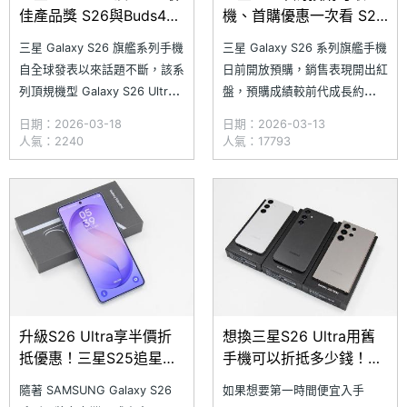
佳產品獎 S26與Buds4系
機、首購優惠一次看 S26
列上市開賣
Ultra與這款顏色最受青睞
三星 Galaxy S26 旗艦系列手機
三星 Galaxy S26 系列旗艦手機
自全球發表以來話題不斷，該系
日前開放預購，銷售表現開出紅
列頂規機型 Galaxy S26 Ultra
盤，預購成績較前代成長約
日前更奪得 2026 年全球行動
25%。搶在正式上市前，三星今
日期：2026-03-18
日期：2026-03-13
大獎（GLOMO）最佳產品獎
日（3/13）開放早鳥預購消費
人氣：2240
人氣：17793
（Best in Show），今日
者優先取機，同時祭出當日於微
（3/18）正式在台灣上市，消
風南山旗艦體驗館購買 Galaxy
費者可於各大通路購買；同步登
S26 Ultra，即可獲得限量排隊
場的還有 Galaxy Buds4
禮 TWICE 演唱會門票，吸引不
少星粉早起排
升級S26 Ultra享半價折
想換三星S26 Ultra用舊
抵優惠！三星S25追星禮
手機可以折抵多少錢！歷
遇舊換新方案一次看
代Galaxy S系列回收價格
隨著 SAMSUNG Galaxy S26
如果想要第一時間便宜入手
一次看(2026.3)