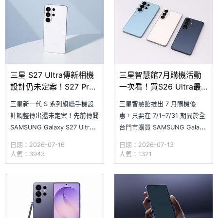
月再調漲 1,200 元。有鑑於
列將首度採用雙版本前鏡頭方
Galaxy
案，部分機型有望升級至全新的
1,60
三星 S27 Ultra傳新相機
三星智慧館7月購機活動
設計仍未定案！S27 Pro
一次看！買S26 Ultra最
規格可能更接近S27
高送7000元優惠金
三星新一代 S 系列旗艦手機設
三星智慧館推出 7 月購機優
計調整傳出還未定案！先前傳聞
惠，只要在 7/1~7/31 期間於全
SAMSUNG Galaxy S27 Ultra
台門市購買 SAMSUNG Galaxy
可能將相機模組改為橫向排列。
S26 Ultra，最高直接贈送
日期：2026-07-16
日期：2026-07-13
不過，最新消息卻顯示
7,000 元優惠金；活動期間搭配
人氣：3943
人氣：1321
SAMSUNG Galaxy S27 Ultra
Samsung Finance+ 無卡分期，
設計方向與先前流傳資訊並不一
並於指定門市購買 Galaxy 手
致，甚至有機會大致延續前代外
機，滿額最高可以現折 800
觀；此外，原先被認為與 Galax
元。另外，7/