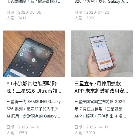
卡的問題呢？為了解決這個狀
S26 全系列，以及 Galaxy A57
況，三星稍早已推出 Samsung
5G 與 A37 5G，較前代有明顯
日期：2026-05-06
日期：2026-04-23
Wallet App 的緊急更新，目前
價格調漲，而三星商城近期也悄
人氣：7411
人氣：7079
最新版本為 6.6.02，只要更新
悄調漲摺疊手機與平板電腦的價
到最新版本就可以在統一超商使
格，其中又以平板漲幅最多。以
用 Samsung Pay 成功感應刷
2025 年 9 月上市的
卡，如果遲遲沒有將 Sam
YT串流影片也能即時降
三星宣布7月停用這款
噪！三星S26 Ultra音訊
APP 未來將鼓勵改用安卓
橡皮擦功能再進化
的Messages服務
三星新一代 SAMSUNG Galaxy
三星美國官網宣布將於 2026
S26 系列，這次除了加入不少
年 7 月正式停用「三星訊息
AI 應用，針對現有的 Galaxy AI
APP」服務，同時列出 4 項改
服務也有提供全新升級，其中包
用 Google Messages 可享有的
日期：2026-04-21
日期：2026-04-11
括 Galaxy S25 Ultra 首度導入
升級體驗，鼓勵用戶盡早轉用安
人氣：1750
人氣：7910