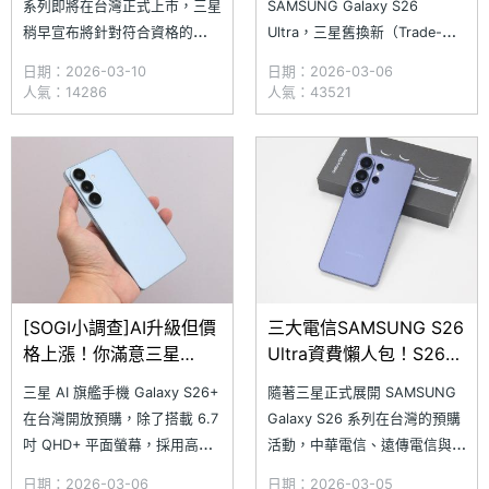
系列即將在台灣正式上市，三星
SAMSUNG Galaxy S26
稍早宣布將針對符合資格的
Ultra，三星舊換新（Trade-
Galaxy S25 系列老客戶推出
in）方案就是你的最佳後盾！這
日期：2026-03-10
日期：2026-03-06
「追星禮遇 50% 舊換新旗艦升
一次三星特別祭出優渥的新版估
人氣：14286
人氣：43521
級方案」的專屬購機優惠，只要
價方式，採取不分級制度，放大
在 3/13~4/30 期間，攜帶
舊機回收價值，支援一次回收多
Galaxy S25 系列手機前往全台
台舊裝置（手機、平板、手錶均
三星智慧館，經判定符合機況標
可），累積折抵金額，甚至有機
準，
會 0 元把 S26 Ultr
[SOGI小調查]AI升級但價
三大電信SAMSUNG S26
格上漲！你滿意三星
Ultra資費懶人包！S26綁
Galaxy S26+規格與價格
約48個月免費帶回家
三星 AI 旗艦手機 Galaxy S26+
隨著三星正式展開 SAMSUNG
嗎？
在台灣開放預購，除了搭載 6.7
Galaxy S26 系列在台灣的預購
吋 QHD+ 平面螢幕，採用高通
活動，中華電信、遠傳電信與台
最新的 Snapdragon 8 Elite
灣大哥大稍早也宣布 Galaxy
日期：2026-03-06
日期：2026-03-05