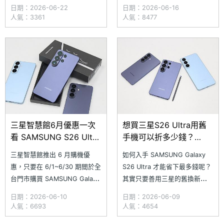
新手機包含 Galaxy S26
設計改為三鏡頭方案；其中最受
日期：2026-06-22
日期：2026-06-16
Ultra（SM-S948U）、Galaxy
關注的變化之一，便是可能取消
人氣：3361
人氣：8477
S26+（SM-S947B）與 Galaxy
3 倍光學變焦鏡頭。近日，科技
S26（SM-S9420）。本次更新
部落客 lanzuk 再度針對相關傳
主要是常規升級，重點在於加強
聞發聲，不僅重申 SAMSUNG
手機安全
Galaxy S27 Ultra 將調整鏡頭
三星智慧館6月優惠一次
想買三星S26 Ultra用舊
看 SAMSUNG S26 Ultra
手機可以折多少錢？
購機最高送6千回饋金
Galaxy S系列6月舊換新
三星智慧館推出 6 月購機優
如何入手 SAMSUNG Galaxy
價格一次看
惠，只要在 6/1~6/30 期間於全
S26 Ultra 才能省下最多錢呢？
台門市購買 SAMSUNG Galaxy
其實只要善用三星的舊換新
S26 Ultra，最高直接贈送
（Trade-in）方案，將舊手機直
日期：2026-06-10
日期：2026-06-09
6,000 元優惠金，活動期間搭
接變成購機折抵金就行了！隨著
人氣：6693
人氣：4654
配指定信用卡，單筆分期滿額最
三星近期推出新版估價機制，採