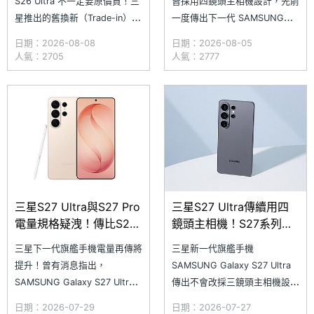
S26 Ultra 不一定要原價買！三
皆採用四鏡頭主相機設計，先前
星推出的舊換新（Trade-in）方
一度傳出下一代 SAMSUNG
案，讓手上的舊手機變現金來折
Galaxy S27 Ultra 將改用三鏡
日期：2026-08-08
日期：2026-08-05
抵，最高甚至有機會 0 元入
頭配置，但後續又有消息指出仍
人氣：2705
人氣：2777
手。全新估價機制採用不分級制
會維持四鏡頭。不過，最新流傳
度，並支援一次回收多台舊裝置
資訊再次指向 SAMSUNG
（手機、平板、手錶均可），大
Galaxy S27 Ultra 將改採三鏡
幅降低換機預算，輕鬆升級新款
頭主相機配置，同時也曝光 Ga
旗艦。究竟使用三
三星S27 Ultra與S27 Pro
三星S27 Ultra傳續用四
電量規格疑洩！傳比S26
鏡頭主相機！S27系列鏡
Ultra再大一些
頭規格疑洩
三星下一代旗艦手機電量再傳將
三星新一代旗艦手機
提升！曾有消息指出，
SAMSUNG Galaxy S27 Ultra
SAMSUNG Galaxy S27 Ultra
傳出不會改採三鏡頭主相機設
有望將電池容量提升至
計！近日，國外網站
日期：2026-07-29
日期：2026-07-27