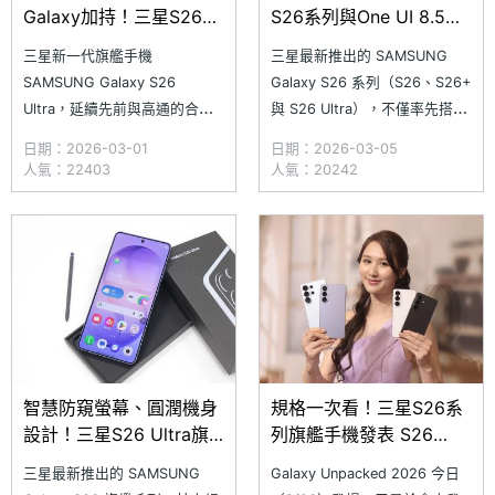
Galaxy加持！三星S26
S26系列與One UI 8.5特
Ultra效能跑分、電池續航
色一次搞懂
三星新一代旗艦手機
三星最新推出的 SAMSUNG
一次看
SAMSUNG Galaxy S26
Galaxy S26 系列（S26、S26+
Ultra，延續先前與高通的合
與 S26 Ultra），不僅率先搭載
作，再度搭載採用台積電 3 奈
新版的 One UI 8.5 介面，全系
日期：2026-03-01
日期：2026-03-05
米製程、特別訂製的高通
列也終於加入 eSIM 服務，其中
人氣：22403
人氣：20242
Snapdragon 8 Elite Gen 5 for
Galaxy S26 Ultra 更首度新增
Galaxy，帶來最高 4.74GHz 的
智慧防窺應用，免貼防窺保護
主核心時脈；另外，透過改版設
貼，只要動動手指就能啟用手機
計的均熱板散熱系統，還能讓手
機
智慧防窺螢幕、圓潤機身
規格一次看！三星S26系
設計！三星S26 Ultra旗
列旗艦手機發表 S26
艦手機開箱體驗
Ultra首度加入智慧防窺
三星最新推出的 SAMSUNG
Galaxy Unpacked 2026 今日