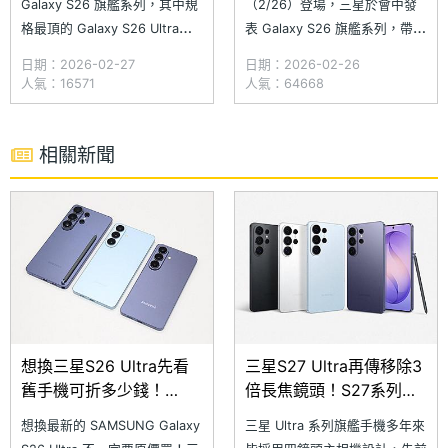
Galaxy S26 旗艦系列，其中規
（2/26）登場，三星於會中發
格最頂的 Galaxy S26 Ultra，
表 Galaxy S26 旗艦系列，帶來
不僅是自 Galaxy S22 Ultra 以
Galaxy S26、Galaxy S26+ 與
日期：2026-02-27
日期：2026-02-26
來第五款內建 S Pen 的 S 系列
Galaxy S26 Ultra。新機不僅統
人氣：16571
人氣：64668
手機，同時也是三星自發表
一設計語言與配色，作為三星第
Galaxy AI 以來的第三代 AI 手
三代 AI 手機，也是目前最直覺
機。今年的 Galaxy S26
的 Galaxy AI 手機
相關新聞
想換三星S26 Ultra先看
三星S27 Ultra再傳移除3
舊手機可折多少錢！
倍長焦鏡頭！S27系列主
SAMSUNG舊款旗艦8月
相機規格配置一次看
想換最新的 SAMSUNG Galaxy
三星 Ultra 系列旗艦手機多年來
舊換新價格參考