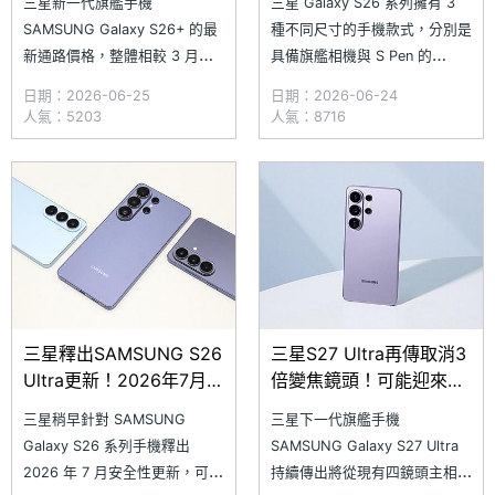
三星新一代旗艦手機
三星 Galaxy S26 系列擁有 3
次看
SAMSUNG Galaxy S26+ 的最
種不同尺寸的手機款式，分別是
新通路價格，整體相較 3 月上
具備旗艦相機與 S Pen 的
市時的原價終於迎來有感降幅。
Galaxy S26 Ultra、效能表現不
日期：2026-06-25
日期：2026-06-24
其中 (12GB/256GB) 版本最低
俗且同樣也是大螢幕的 Galaxy
人氣：5203
人氣：8716
降至 31,090 元，比原價便宜
S26+，以及單手就能掌握的小
6,810 元；(12GB/512GB) 版本
尺寸 Galaxy S26，在台灣上市
最低價更來到 33,390 元，對比
至今已有 3 個月的時間，如果
原價大幅下殺 10,
你打算趁著通路價格下
三星釋出SAMSUNG S26
三星S27 Ultra再傳取消3
Ultra更新！2026年7月安
倍變焦鏡頭！可能迎來4
全性維護一次看
大面向提升
三星稍早針對 SAMSUNG
三星下一代旗艦手機
Galaxy S26 系列手機釋出
SAMSUNG Galaxy S27 Ultra
2026 年 7 月安全性更新，可更
持續傳出將從現有四鏡頭主相機