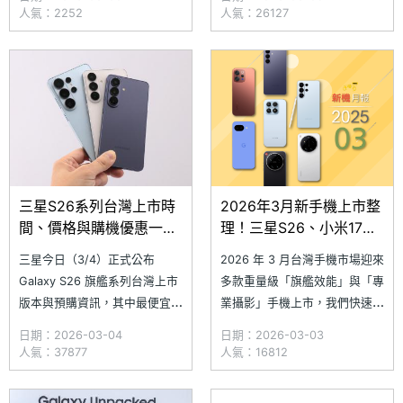
Gen 5 for Galaxy 旗艦行動平
S26 系列的購機資費優惠。搭
人氣：2252
人氣：26127
台，同時加入「Now Nudge」
配三大電信綁約購機，選擇中華
AI 即時協助功能，帶來更聰明
電信、遠傳電信的 1,799 資
的個人化操作體驗。價格部分，
費，綁約 48 個月，Galaxy
SAM
S26 就可以免費 0 元帶回家；
而台灣
三星S26系列台灣上市時
2026年3月新手機上市整
間、價格與購機優惠一次
理！三星S26、小米17旗
看！S26 Ultra早鳥預購
艦系列接力登台
三星今日（3/4）正式公布
2026 年 3 月台灣手機市場迎來
容量小升大
Galaxy S26 旗艦系列台灣上市
多款重量級「旗艦效能」與「專
版本與預購資訊，其中最便宜的
業攝影」手機上市，我們快速統
Galaxy S26 標準版建議售價
整本月新機重點規格與上市資
日期：2026-03-04
日期：2026-03-03
30,900 元起，價格最高的則是
訊，幫助你快速掌握本月新機重
人氣：37877
人氣：16812
Galaxy S26 Ultra 的 1TB 容量
點，找出最適合自己的選擇。3
版本，建議售價 59,900 元。三
月新機計有：首度支援 eSIM 的