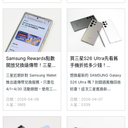
的「音訊橡皮擦」，這次
卓原生的 Messages 應用，其
Galaxy S26 系列不僅只有在影
中包含更安全的隱私防護、支援
片剪輯時才能使用，甚至連在串
RCS 訊息、整合 Gemini，以及
流平台觀看影片也能
支援多設備跨平台使用等。另
外，
Samsung Rewards點數
買三星S26 Ultra先看舊
開放兌換遠傳幣！三星加
手機折抵多少錢！
碼再抽999元商城購物金
SAMSUNG舊款旗艦回收
三星近期針對 Samsung Wallet
想換最新的 SAMSUNG Galaxy
價格一次看(2026.4)
推出遠傳幣兌換服務，只要在
S26 Ultra 嗎？別錯過舊機回收
4/1~4/30 活動期間，使用三星
好康！這次三星舊換新
手機的 Samsung Rewards 兌
（Trade-in）方案特別祭出優渥
日期：2026-04-08
日期：2026-04-07
換任意點數的遠傳幣，即可獲得
的新版估價方式，採取不分級制
人氣：1865
人氣：5339
免費抽獎資格，有機會將價值
度，放大舊機回收價值，支援一
999 元的三星線上商城購物金
次回收多台舊裝置（手機、平
給帶回家（共 50 名，購物金使
板、手錶均可），累積折抵金額