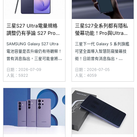
三星S27 Ultra電量規格
三星S27全系列都有隱私
調整仍有爭論 S27 Pro可
螢幕功能！Pro與Ultra機
能推雙處理器版本
種前鏡頭疑升級
SAMSUNG Galaxy S27 Ultra
三星下一代 Galaxy S 系列旗艦
電池容量是否升級仍有待觀察！
可望全面導入智慧防窺螢幕技
曾有消息指出，三星可能會將
術！日前曾有消息指出，
SAMSUNG Galaxy S27 Ultra
SAMSUNG Galaxy S27 Pro 將
日期：2026-07-09
日期：2026-07-05
電池容量提升至接近
成為第二批搭載「Privacy
人氣：5922
人氣：4059
6,000mAh，甚至不排除採使用
Display 智慧防窺」功能的機
5,800mAh 電池。不過，近日
種。近日，有來源透露三星計畫
雖有傳出相近消息，但科技部落
進一步擴大智慧防窺螢幕技術的
客 Ice Univers
導入範圍；另傳出 Galaxy S27
Pr