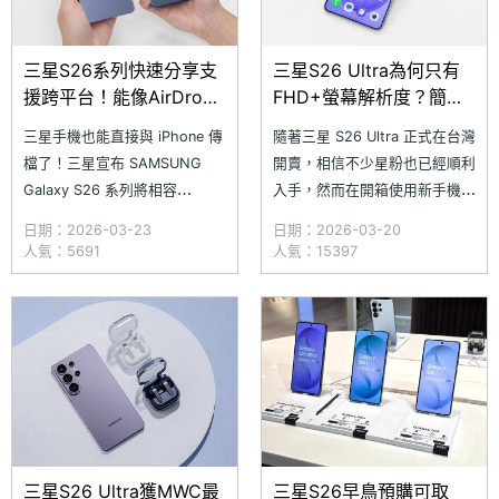
三星S26系列快速分享支
三星S26 Ultra為何只有
援跨平台！能像AirDrop
FHD+螢幕解析度？簡單2
與iPhone互傳檔案
步驟快速變回QHD+
三星手機也能直接與 iPhone 傳
隨著三星 S26 Ultra 正式在台灣
檔了！三星宣布 SAMSUNG
開賣，相信不少星粉也已經順利
Galaxy S26 系列將相容
入手，然而在開箱使用新手機一
AirDrop 跨系統檔案傳輸功能，
段時間後，可能會有眼尖的用戶
日期：2026-03-23
日期：2026-03-20
用戶只要開啟系統內建的「快速
感到困惑，不是說 S26 Ultra 擁
人氣：5691
人氣：15397
分享」，即可與 iPhone 等蘋果
有 QHD+ 也就是 3,120 x
裝置進行檔案互傳。此功能將於
1,440pixels 的高解析度螢幕
3 月 23 日起率先在韓國開放，
嗎？怎麼實際到手看起來只剩下
後續將再擴展至歐洲、香港、日
FHD+ 的水準呢？別擔心，其
本、拉
三星S26 Ultra獲MWC最
三星S26早鳥預購可取