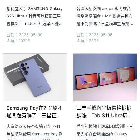
列手機5月舊換新價格一
再享專屬購票序號
想便宜入手 SAMSUNG Galaxy
韓國人氣女團 aespa 即將來台
次看
S26 Ultra，其實可以搭配三星
灣舉辦演唱會，MY 粉還在擔心
舊換新（Trade-in）方案，既能
搶不到票嗎？三星稍早宣布攜手
處理舊手機也能獲得新機折抵，
aespa 推出專屬應援活動，只
日期：2026-05-09
日期：2026-05-06
甚至還有機會用 0 元把 Galaxy
要在 5/6~5/14 期間於三星智慧
人氣：10799
人氣：2233
S26 Ultra 帶回家。另外，三星
館購買指定三星手機，包含
也祭出優渥的新版估價方式，採
Galaxy S26 Ultra、Galaxy
取不分級制度，支援一次回收多
S26+ 與 Galaxy Z Fold7，即可
台舊裝置（手機、平板、手
獲得「aesp
Samsung Pay在7-11刷不
三星手機與平板價格悄悄
過問題有解了！三星正式
調漲！Tab S11 Ultra這版
推出Wallet App緊急更新
本漲破萬元
大家這兩天是否有遇到在 7-11
受到記憶體上漲等因素影響，三
無法順利使用 Samsung Pay 刷
星先前在台灣推出的 Galaxy