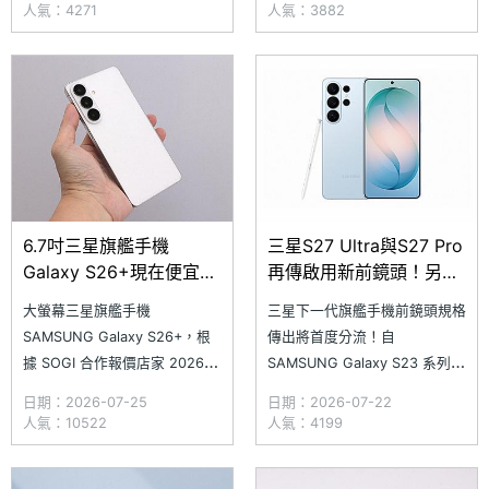
5,800mAh，但隨後又傳出三星
WinFuture、GalaxyClub 分別
人氣：4271
人氣：3882
內部仍在評估規格方案，最終配
曝光 Galaxy S27 系列部分鏡頭
置尚未拍板。近日，國外網站
規格細節，指出多顆鏡頭將改用
GalaxyClub 宣稱取得
Sony 生產的感光元件；其中，
SAMSUNG Galaxy S27 Ultra
WinFuture 更透露，SAMS
與 Ga
6.7吋三星旗艦手機
三星S27 Ultra與S27 Pro
Galaxy S26+現在便宜多
再傳啟用新前鏡頭！另外
少錢？7月通路最新價格
2款新機暫不跟進
大螢幕三星旗艦手機
三星下一代旗艦手機前鏡頭規格
一次看
SAMSUNG Galaxy S26+，根
傳出將首度分流！自
據 SOGI 合作報價店家 2026
SAMSUNG Galaxy S23 系列開
年 7 月數據，其中 256GB 版本
始，三星全面導入 1,200 萬畫
日期：2026-07-25
日期：2026-07-22
最低降至 30,290 元，比 6 月
素前鏡頭，該規格一路沿用至
人氣：10522
人氣：4199
再便宜 800 ；而 512GB 版本
Galaxy S26 系列。最新消息指
則回升至 34,590 元，整體較 6
出，SAMSUNG Galaxy S27 系