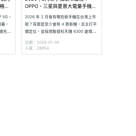
格一
OPPO、三星與夏普大電量手機齊
發
7 5G，
2026 年 2 月會有哪些新手機在台灣上市
 螢幕，
呢？答案是至少會有 4 款新機，且主打平
卡擴充、
價定位，並採用聯發科天璣 6300 處理
 超大電
器，強調大螢幕與長續航 等實用特色。陣
日期：2026-01-30
時間續
容包括內建 7,000mAh 超大電量的 OPPO
人氣：28854
。根據
A6s 5G、搭載 6,500mAh 大電量的
OPPO A6x 5G，以及加入 AI