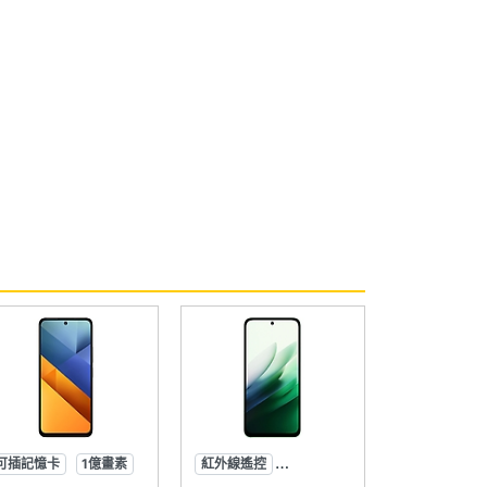
可插記憶卡
1億畫素
紅外線遙控