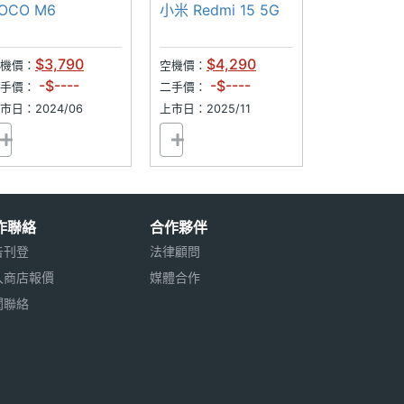
90Hz
可插記憶卡
OCO M6
小米 Redmi 15 5G
7千大電量
$3,790
$4,290
機價：
空機價：
-$----
-$----
二手價：
二手價：
市日：2024/06
上市日：2025/11
作聯絡
合作夥伴
告刊登
法律顧問
入商店報價
媒體合作
聞聯絡