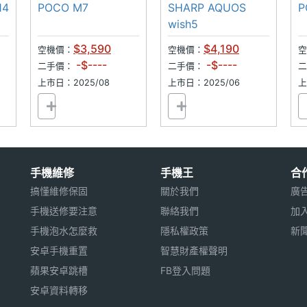
可插記憶卡
安全警報
14
POCO M7
SHARP AQUOS
P
wish5
$3,590
$4,190
空機價：
空機價：
空
-$----
-$----
二手價：
二手價：
上市日：2025/08
上市日：2025/06
上
手機維修
手機王
合
搞懂維修保固
關於我們
廣
手機送修要注意
聯絡我們
加
手機泡水怎麼救
隱私權政策
新
安卓手機重置
智慧財產權聲明
蘋果安卓跳槽
FB登入問題
安卓資料轉移