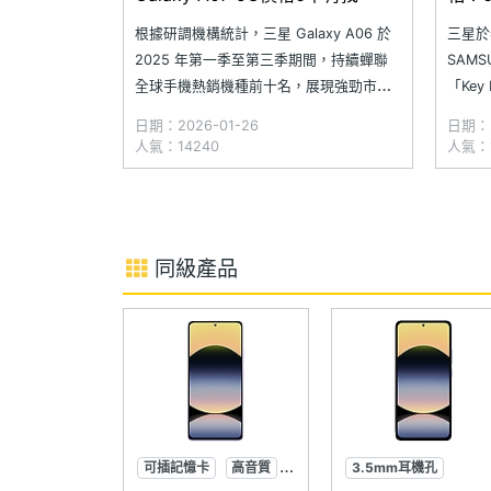
6300
根據研調機構統計，三星 Galaxy A06 於
三星於
2025 年第一季至第三季期間，持續蟬聯
SAMS
全球手機熱銷機種前十名，展現強勁市場
「Key
表現。看準入門 5G 市場需求，三星今日
吋「水
日期：2026-01-26
日期：2
（1/26）宣布在台灣推出新一代 Galaxy
心處理
人氣：14240
人氣：1
A07 5G，主打 6.7 吋大螢幕與 120Hz 螢
觀，電
幕更新率、6,000mAh 大電
6,0
同級產品
可插記憶卡
高音質
3.5mm耳機孔