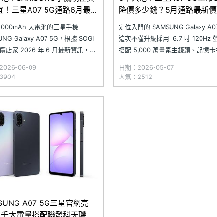
宜！三星A07 5G通路6月最新
降價多少錢？5月通路最新價
一次看
次看
6,000mAh 大電池的三星手機
定位入門的 SAMSUNG Galaxy A0
UNG Galaxy A07 5G，根據 SOGI
這次不僅升級採用 6.7 吋 120Hz
價店家 2026 年 6 月最新資訊，目
搭配 5,000 萬畫素主鏡頭、記憶
最低價格已降至 4,190 元，除了比
3.5mm 音源孔，以及 6,000mAh
026-06-09
日期：2026-05-07
價格省下 1,800 元，相較於 5 月
池，無論日常使用、影音娛樂、長
3904
人氣：2512
路價格又再調降 100 元，整體展現
航，都能帶來超乎預期的手機體驗
降價走勢。而
SOGI 合作報
SUNG A07 5G三星官網亮
6千大電量搭配聯發科天璣