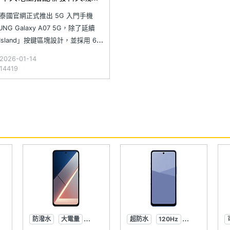
泰國官網正式推出 5G 入門手機
UNG Galaxy A07 5G，除了延續
 Island」按鍵區塊設計，並採用 6.7
滴」螢幕與聯發科天璣 6300 八核
026-01-14
器；同時調整雙鏡頭主相機模組外
4419
池容量也從 5,000mAh 提升到
00mAh，三星同時承諾將
防潑水
大電量
超防水
120Hz