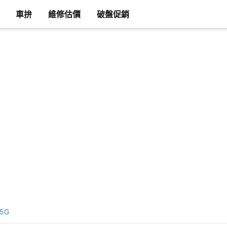
車拚
維修估價
破盤促銷
 5G