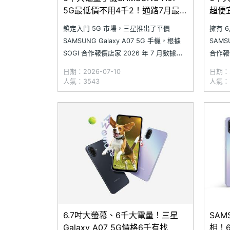
5G最低價不用4千2！通路7月最新
超便
價格一次看
價格
鎖定入門 5G 市場，三星推出了平價
擁有 
SAMSUNG Galaxy A07 5G 手機，根據
SAMS
SOGI 合作報價店家 2026 年 7 月數據，
合作報
Galaxy A07 5G (4GB/128GB) 的通路最
前通路
日期：2026-07-10
日期：2
低價格維持在 4,190 元，比原價便宜
原本官方
人氣：3543
人氣：
1,800 元，相較於 6 月，本月價格呈現
份的通
穩健的
6.7吋大螢幕、6千大電量！三星
SAM
Galaxy A07 5G價格6千有找
相！