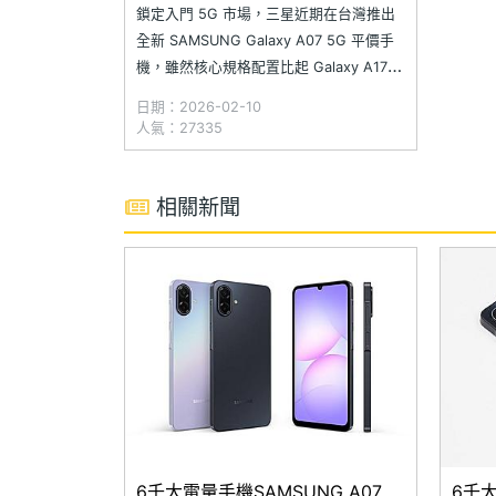
鎖定入門 5G 市場，三星近期在台灣推出
全新 SAMSUNG Galaxy A07 5G 平價手
機，雖然核心規格配置比起 Galaxy A17
5G 還要入門，但仍有追加不少升級要素，
日期：2026-02-10
比如更新採用 120Hz 更新率、電量增大至
人氣：27335
6,000mAh 等，並且保留 Google 畫圈搜
尋這項超實用的 A
相關新聞
6千大電量手機SAMSUNG A07
6千