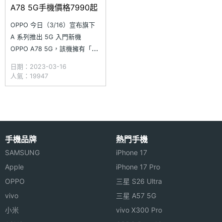
A78 5G手機價格7990起
OPPO 今日（3/16）宣布旗下
A 系列推出 5G 入門新機
OPPO A78 5G，該機擁有「閃
耀紫」與「閃耀黑」款式，提
日期：2023-03-16
供 4GB + 128GB 與 8GB +
人氣：19947
128GB 兩種版本，建議售價分
別為 7,990 與 8,990 元，3/17
起於 OPPO 體驗店、OPPO 網
路商店、官方
手機品牌
熱門手機
SAMSUNG
iPhone 17
Apple
iPhone 17 Pro
OPPO
三星 S26 Ultra
vivo
三星 A57 5G
小米
vivo X300 Pro