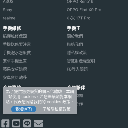
ASUS
OPPO Reno16
Sony
OPPO Find X9 Pro
realme
小米 17T Pro
手機維修
手機王
搞懂維修保固
關於我們
手機送修要注意
聯絡我們
手機泡水怎麼救
隱私權政策
安卓手機重置
智慧財產權聲明
蘋果安卓跳槽
FB登入問題
安卓資料轉移
合作聯絡
合作夥伴
為了提供您更優質的個人化體驗，本網
廣告刊登
法律顧問
站使用 cookies，若您繼續瀏覽本網
站，代表您同意我們的 cookies 政策。
加入商店報價
媒體合作
我知道了!
了解隱私權政策
新聞聯絡