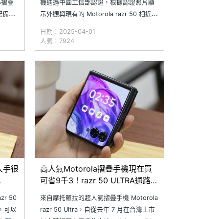
小摺疊
機通過中國工信部認證，根據認證照片顯
配備
示外觀與現有的 Motorola razr 50 相近，
LED
因此傳出該機可能就是新一代摺疊手機
日期：2025-04-01
鋒機」
Motorola razr 60。最初的認證資料僅顯
人氣：7924
技奈米
示 Motorola XT2553-2 的額定電池容量
為
在入手很
高人氣Motorola摺疊手機現在買
可省9千3！razr 50 ULTRA通路最
低價格整理(2025.2)
r 50
來自摩托羅拉的超人氣摺疊手機 Motorola
言，可以
razr 50 Ultra，自從去年 7 月在台灣上市