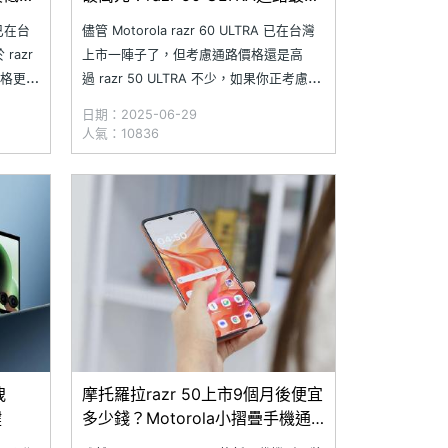
價格一次看(2025.6)
早已在台
儘管 Motorola razr 60 ULTRA 已在台灣
azr
上市一陣子了，但考慮通路價格還是高
價格更親
過 razr 50 ULTRA 不少，如果你正考慮挑
手機，
選一台相對便宜好用的摺疊螢幕手機，但
日期：2025-06-29
自摩托
本身又對韓系品牌比較抗拒的話，來自摩
人氣：10836
關注。不
托羅拉的 razr 50 ULTRA 現在入手不僅價
格
洩
摩托羅拉razr 50上市9個月後便宜
鍵
多少錢？Motorola小摺疊手機通
路最低價格整理(2025.4)