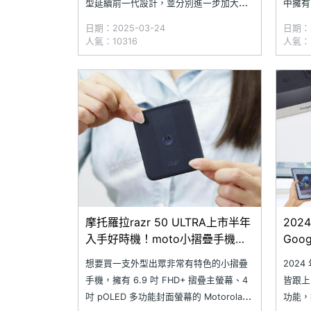
型延續前一代設計，並分別進一步加大封
中擁有 
面螢幕尺寸到 3.6 吋與 4 吋，且統一主鏡
吋 pO
日期：2025-03-24
日期：2
頭規格。近日，Motorola 新一代摺疊螢幕
屬機身
人氣：10316
人氣：2
手機 razr 60 與 razr 60 ULTRA 取
raz
摩托羅拉razr 50 ULTRA上市半年
202
入手好時機！moto小摺疊手機通
Go
路最低價格整理(2025.01)
誰？
想要買一支外型出眾非常有特色的小摺疊
202
手機，擁有 6.9 吋 FHD+ 摺疊主螢幕、4
皆跟上
吋 pOLED 多功能封面螢幕的 Motorola
功能，擁