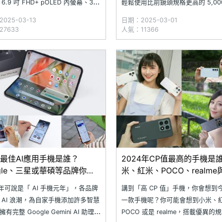
6.9 吋 FHD+ pOLED 內螢幕、3.6
輕鬆使用比前鏡頭規格更高的 5,00
LED 外螢幕，以及 6000 系列鋁金
素主鏡頭來自拍，而且因為摺疊手
025-03-13
日期：2025-03-01
與第五代星軌轉軸設計的 Motorola
摺式機身設計，不需要攜帶腳架也
7633
人氣：11366
r 50，現在通路行情最低不用
機穩定放於平面上，實在是一個人
照的絕佳幫手。​究竟 Motorola raz
4最佳AI應用手機是誰？
2024年CP值最高的手機是
ogle、三星或華碩等品牌你選
米、紅米、POCO、realme
你挑哪一款
4 年可說是「 AI 手機元年」，各品牌
講到「高 CP 值」手機，你會想到
 AI 浪潮，為自家手機添加許多智慧
一款手機呢？你可能會想到小米、
有完整 Google Gemini AI 助理的
POCO 或是 realme，搭載優異的