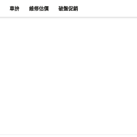
車拚
維修估價
破盤促銷