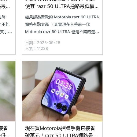
通路最低
便宜 razr 50 ULTRA通路最低價格
一次看(2025.9)
型時
如果認為新款的 Motorola razr 60 ULTRA
定不能
價格有點太高 ，其實現在入手前一代
！這支手機
Motorola razr 50 ULTRA 也是不錯的選
還具備
擇。razr 50 ULTRA 搭載 6.9 吋內螢幕、
日期：2025-09-28
設計，
4 吋外螢幕，除了有 IPX8 防水等級提供手
人氣：11238
，都有
機基礎保護，還具備 5,000 萬畫素雙鏡
 50 U
直接省
現在買Motorola摺疊手機直接省
路最低價
破萬元！razr 50 ULTRA通路最低