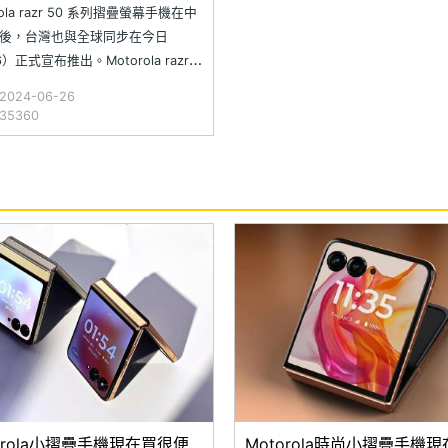
有找起
rola razr 50 系列摺疊螢幕手機在中
後，台灣也與全球同步在今日
6）正式宣布推出。Motorola razr
共有 razr 50 與 razr 50 ULTRA，
024-06-26
 3.6 吋、4 吋 pOLED 超大外螢
5360
以水滴形轉軸取代前代設計，主打
orola小摺疊手機現在買很便
Motorola時尚小摺疊手機