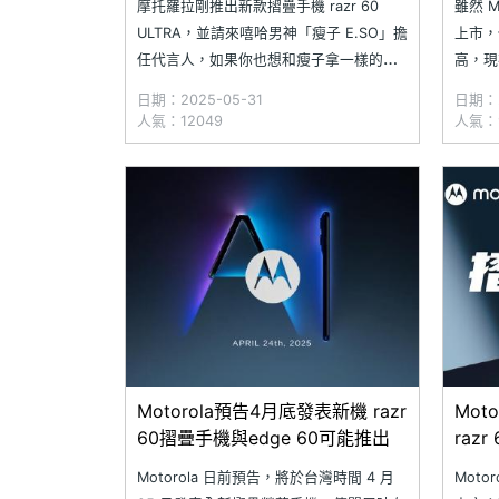
摩托羅拉剛推出新款摺疊手機 razr 60
雖然 Mo
ULTRA，並請來嘻哈男神「瘦子 E.SO」擔
上市，
任代言人，如果你也想和瘦子拿一樣的手
高，現在
機，無奈新機價格不太好入手的話，其實
的絕佳
日期：2025-05-31
日期：2
選擇前一代的 razr 50 ULTRA 也是不錯的
同，不過
人氣：12049
人氣：
主意，更何況價格更加親民，想追求性價
主螢幕
比正是時候。究竟 Motorola razr 50
Motorola預告4月底發表新機 razr
Mot
60摺疊手機與edge 60可能推出
razr
相
Motorola 日前預告，將於台灣時間 4 月
Mot