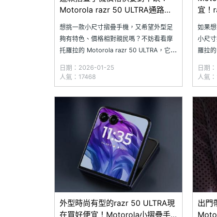
Motorola razr 50 ULTRA通路最
宜！r
低報價一次看(2026.1)
一次看(
想挑一款小尺寸摺疊手機，又希望外型足
如果想
夠有特色、價格相對親民嗎？不妨看看摩
小尺寸
托羅拉的 Motorola razr 50 ULTRA，它不
羅拉的 
僅配備 6.9 吋內螢幕與 4 吋外螢幕，既有
6.9
日期：2026-01-25
日期：2
舒適的握持手感，同時也帶來多種繽紛的
的握持
人氣：17468
人氣：1
顏色款式，再加上 IPX8 防水與 5,000 萬
合 5
畫素雙鏡頭配置，手機規格給的相當全面
影體驗
外型時尚有型的razr 50 ULTRA現
出門
在買好便宜！Motorola小摺疊手
Mot