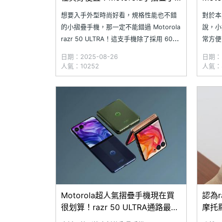
機通路最低價格一次看(2025.8)
次看(2
想要入手外型時尚好看，規格性能也不錯
對於本
的小摺疊手機，那一定不能錯過 Motorola
說，小
razr 50 ULTRA！這支手機除了採用 6000
常方便
系列鋁合金 + 科技奈米皮背蓋 + 第五代星
的 Mo
日期：2025-08-26
日期：2
軌轉軸設計外，擁有 4 吋的 pOLED 外螢
時間，
人氣：10252
人氣：8
幕更能讓你輕鬆完成日常操作。究竟
機；除
Motorola razr 50 U
準外，
相當划
Motorola超人氣摺疊手機現在買
認為r
很划算！razr 50 ULTRA通路最低
摩托羅
價格一次看(2025.6)
超划算