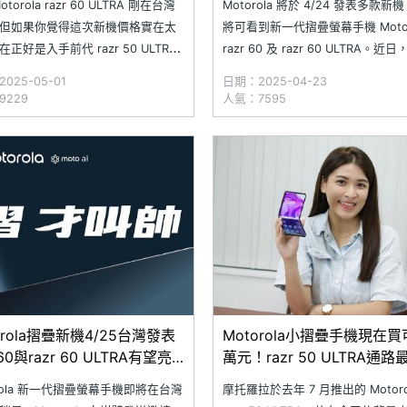
torola razr 60 ULTRA 剛在台灣
Motorola 將於 4/24 發表多款新
但如果你覺得這次新機價格實在太
將可看到新一代摺疊螢幕手機 Motor
正好是入手前代 razr 50 ULTRA
razr 60 及 razr 60 ULTRA。近
時機！儘管兩者在產品定位上不
部落客 Evan Blass 釋出多張宣稱
025-05-01
日期：2025-04-23
 razr 50 ULTRA 擁有 6.9 吋摺疊
Motorola razr 60 系列宣傳圖，
9229
人氣：7595
、4 吋 pOLED 封面螢幕，再
外觀設計；其中 razr 60 ULTRA 機
orola摺疊新機4/25台灣發表
Motorola小摺疊手機現在
 60與razr 60 ULTRA有望亮
萬元！razr 50 ULTRA通
格一次看(2025.4)
orola 新一代摺疊螢幕手機即將在台灣
摩托羅拉於去年 7 月推出的 Motoro