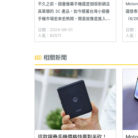
色一次看
萬2
不久之前，摺疊螢幕手機還是個很新穎且
Moto
高單價的 3C 產品，如今隨著台灣小摺疊
國發表
手機市場愈來愈熱鬧，簡直就像是進入了
（6/2
戰國時代一樣，然而在眾多新品當中，來
50 系列
日期：2024-09-01
日期：2
自摩托羅拉的 Motorola razr 50 ULTRA
分別擁有
人氣：82571
人氣：3
堪稱異軍突起的最佳代表，先前更是在
幕，並
《SOGI 調查報告》獲得近 6 成網友的好
評。
相關新聞
這款摺疊手機價格快要對半砍！
Mot