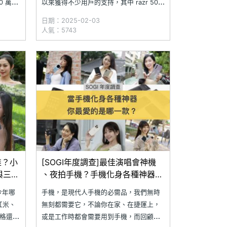
0 萬畫
以來獲得不少用戶的支持，其中 razr 50
機的可
Ultra 不僅搭載 6.9 吋 FHD+ 摺疊主螢
日期：2025-02-03
能將手
幕、4 吋 pOLED 多功能封面螢幕，更經
人氣：5743
輕鬆拍
典復刻
r
誰？小
[SOGI年度調查]最佳演唱會神機
與三星
、夜拍手機？手機化身各種神器，
你最愛的是哪一款？
今年哪
手機，是現代人手機的必需品，我們無時
紅米、
無刻都需要它，不論你在家、在捷運上，
規格還擁
或是工作時都會需要用到手機，而回顧