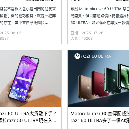
025.8)
格一次看(2025.7)
身就不喜歡大包小包出門的朋友來
雖然 Motorola razr 60 ULTRA 
摺疊手機的輕巧優勢，就是一種非
灣開賣，但目前通路價格仍普遍高於 r
的存在，其中來自摩托羅拉
50 ULTRA。如果你正在尋找一款
torola razr 50 即便上市超過一年的
民、使用體驗一樣出色的摺疊螢幕
025-08-06
日期：2025-07-26
依舊是款受到關注的熱門小摺疊手
又對其他品牌不太感興趣，那麼來
527
人氣：10268
了整體功能與硬體規格符合當今標
羅拉的 razr 50 ULTRA 絕對值得
隨著手機價格下跌，現在入手可是
僅入手價更甜，日常操作也相當
算。究竟
azr 60 ULTRA太貴難下手？
Motorola razr 60宣傳圖疑
拉razr 50 ULTRA現在入手
razr 60 ULTRA多了一個AI
(2025.5)