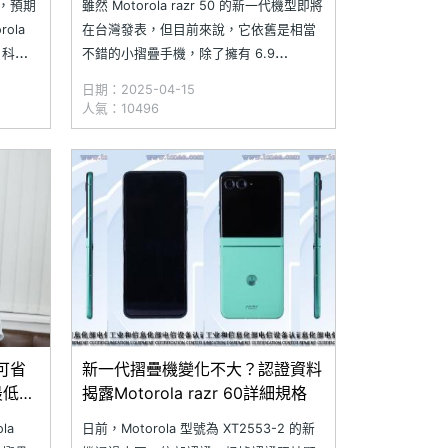
機，預期
雖然 Motorola razr 50 的新一代機型即將
ola
在台灣發表，但目前來說，它依舊是相當
日，科技
不錯的小摺疊手機，除了擁有 6.9
吋 FHD+ pOLED 內螢幕、3.6 吋 pOLED
日期：2025-04-15
揭露新機
外螢幕，搭配 6000 系列鋁金屬機身與第
人氣：10496
五代星軌轉軸設計，更讓它具有耐用的保
護表現。究竟 M
買可省
新一代摺疊機變化不大？認證資料
路最低價
揭露Motorola razr 60詳細規格
la
日前，Motorola 型號為 XT2553-2 的新