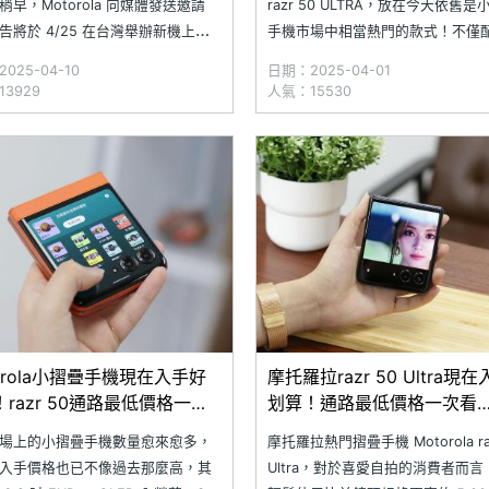
稍早，Motorola 向媒體發送邀請
razr 50 ULTRA，放在今天依舊是
告將於 4/25 在台灣舉辦新機上市
手機市場中相當熱門的款式！不僅
。雖然內容並未具體透露產品型
6.9 吋 FHD+ 摺疊主螢幕、4 吋 pO
025-04-10
日期：2025-04-01
大大寫著「摺 才叫帥」，因此預期
多功能封面螢幕，搭配經典的「刀
3929
人氣：15530
表的新機將會是 razr 60 系列摺疊
輕薄曲線與 6000 系列鋁合金、科
計會有 razr 60 與 ra
皮背蓋
orola小摺疊手機現在入手好
摩托羅拉razr 50 Ultra現
razr 50通路最低價格一次
划算！通路最低價格一次看
25.03)
(2025.3)
場上的小摺疊手機數量愈來愈多，
摩托羅拉熱門摺疊手機 Motorola raz
入手價格也已不像過去那麼高，其
Ultra，對於喜愛自拍的消費者而