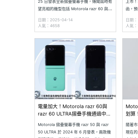
25 日發表全新摺疊螢幕手機，傳聞屆時有
上市！
望亮相的機型包括 Motorola razr 60 與
函，預
razr 60 ULTRA。Motorola 近日也在 X 社
記者會
日期：2025-04-14
日期：2
群平台上宣布，將在台灣發表會的前一
號，但
人氣：4658
人氣：1
天，也就是 4 月 24 日推出新機，預告影
即將發
片更透露會有一
手機，預
電量加大！Motorola razr 60與
Mot
razr 60 ULTRA摺疊手機通過中國
划算！
認證
看(20
Motorola 摺疊螢幕手機 razr 50 與 razr
隨著市
50 ULTRA 於 2024 年 6 月發表，兩款機
現在的