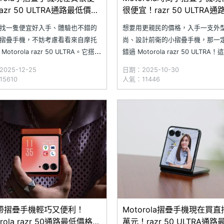
azr 50 ULTRA通路最低價格
很便宜！razr 50 ULTRA
2025.12)
價格一次看(2025.10)
找一隻便宜好入手、體驗也不錯的
想要用更親民的價格，入手一支外
摺疊手機，不妨考慮看看來自摩托
尚、設計前衛的小摺疊手機，那一
Motorola razr 50 ULTRA。它搭載
錯過 Motorola razr 50 ULTRA
 吋內螢幕與 4 吋外螢幕，除了有不錯
不僅採用 6000 系列鋁合金打造，
025-12-25
日期：2025-10-30
手感，同時具備 IPX8 防水等級，結
科技奈米皮背蓋、第五代星軌轉軸
5610
人氣：11446
,000 萬畫素雙鏡頭配置，能讓日常攝
不管是外型質感還是開闔時的手感
更加完整。究竟 M
旗艦級的體驗。究竟 Motorola razr
帶摺疊手機輕巧又便利！
Motorola摺疊手機現在買
orola razr 50通路最低價格一
萬元！razr 50 ULTRA通