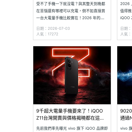
次看
格比
受不了手機一下就沒電？與其整天到晚都
202
在苦惱還有哪裡可以充電，倒不如直接買
值得推
一台大電量手機比較實在！2026 年的現
iQOO
在，手機市場開始出現愈來愈多高於
8,500
日期：2026-07-03
日期：2
7,000mAh 大電量的選擇，然而要購買這
錯的選
人氣：17272
人氣：
些大電量手機究竟需要注意什麼？怎麼買
幕，但
才比較不會成為冤大頭？小編針對通路空
為了解
機價格 1~2 萬的價格區間，精心準備
你層
9千超大電量手機要來了！iQOO
902
Z11台灣開賣與價格揭曉都在這一
通過
天
遠了
先前我們率先曝光 vivo 旗下 iQOO 品牌即
vivo