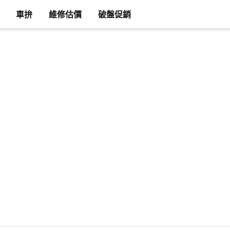
車拚
維修估價
破盤促銷