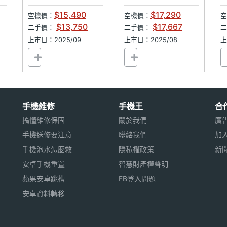
$15,490
$17,290
空機價：
空機價：
空
$13,750
$17,667
二手價：
二手價：
上市日：2025/09
上市日：2025/08
上
手機維修
手機王
合
搞懂維修保固
關於我們
廣
手機送修要注意
聯絡我們
加
手機泡水怎麼救
隱私權政策
新
安卓手機重置
智慧財產權聲明
蘋果安卓跳槽
FB登入問題
安卓資料轉移