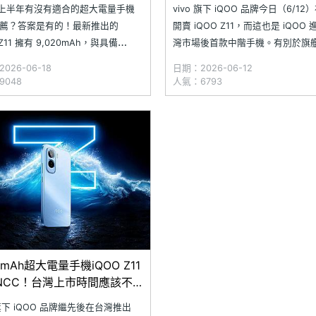
較與選購分析一次看
次看
6 上半年有沒有適合的超大電量手機
vivo 旗下 iQOO 品牌今日（6/1
薦？答案是有的！最新推出的
開賣 iQOO Z11，而這也是 iQOO
 Z11 擁有 9,020mAh，與具備
灣市場後首款中階手機。有別於旗
mAh 的 POCO X8 Pro Max 都是不
的 iQOO 15，最新上市的 iQOO Z1
026-06-18
日期：2026-06-12
擇，雖然同樣採用 6.83 吋大螢
中階玩家族群，主打擁有 9,020mA
9048
人氣：6793
兩者差異可能比你想像的還要大。
大容量電池配置，能為玩家帶來更
決選購疑慮，小編針對實際需求替
的遊戲體驗。 i
0mAh超大電量手機iQOO Z11
NCC！台灣上市時間應該不
 旗下 iQOO 品牌繼先後在台灣推出