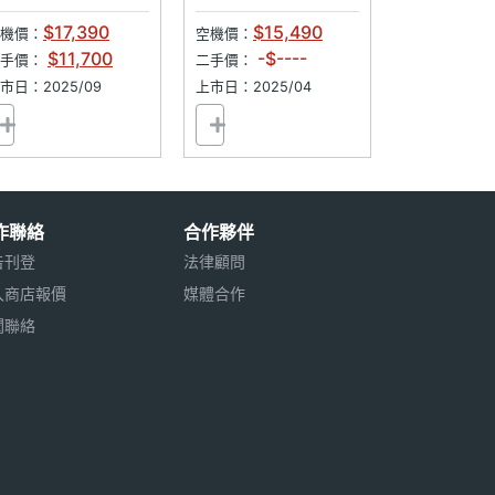
$17,390
$15,490
機價：
空機價：
$11,700
-$----
二手價：
二手價：
市日：2025/09
上市日：2025/04
作聯絡
合作夥伴
告刊登
法律顧問
入商店報價
媒體合作
聞聯絡