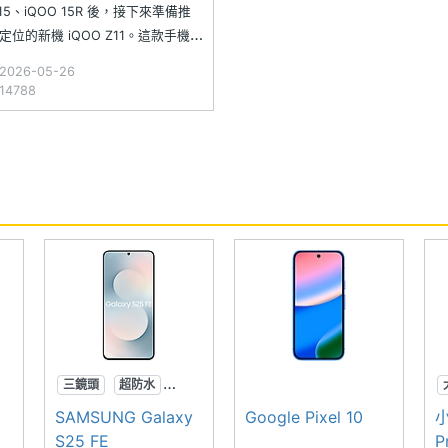
 15、iQOO 15R 後，接下來準備推
定位的新機 iQOO Z11。這款手機最
，在於配備高達 9,020mAh 超大電
026-05-26
規格。日前（4/27），iQOO 一款
4788
 I2512 通過 NCC 認證，經確認
5 月初於馬
三鏡頭
超防水
AI手機
SAMSUNG Galaxy
Google Pixel 10
小
S25 FE
P