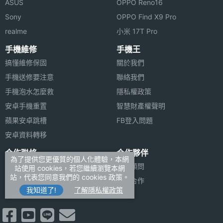
ASUS
OPPO Reno16
Sony
OPPO Find X9 Pro
realme
小米 17T Pro
手機維修
手機王
搞懂維修保固
關於我們
手機送修要注意
聯絡我們
手機泡水怎麼救
隱私權政策
安卓手機重置
智慧財產權聲明
蘋果安卓跳槽
FB登入問題
安卓資料轉移
合作聯絡
合作夥伴
為了提供您更優質的個人化體驗，本網
廣告刊登
法律顧問
站使用 cookies，若您繼續瀏覽本網
站，代表您同意我們的 cookies 政策。
加入商店報價
媒體合作
我知道了!
了解隱私權政策
新聞聯絡