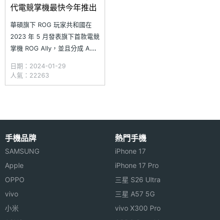
代電競掌機最快今年推出
華碩旗下 ROG 玩家共和國在
2023 年 5 月發表旗下首款電競
掌機 ROG Ally，並且分成 AMD
Ryzen Z1 與 Ryzen Z1
日期：2024-01-29
Extreme 兩種處理器版本，台
人氣：22263
灣也在 6 月中旬正式開賣
Ryzen Z1 Extreme 版本。近
日，華碩印度消費者和遊戲 PC
業務副總裁蘇冠
手機品牌
熱門手機
SAMSUNG
iPhone 17
Apple
iPhone 17 Pro
OPPO
三星 S26 Ultra
vivo
三星 A57 5G
小米
vivo X300 Pro