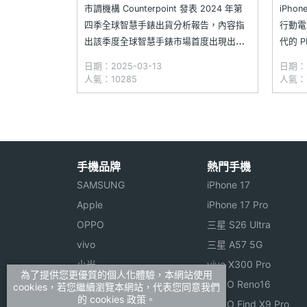
預購
市調機構 Counterpoint 發表 2024 年第
iPho
四季全球智慧手錶出貨分析報告，內容指
行動電
出該季度全球智慧手錶市場首度出現出貨
代的 P
量下滑，較 2023 年同期減少 7%。一方面
行動電
日期：2025-03-13
日期：2
是因市場出貨量第一的蘋果，實際出貨量
的 1
人氣：10285
人氣：6
較前一年下降 19%；另方面，包括印度在
積縮小
內的基礎款智慧手錶主要市場銷售疲軟。
A
然而，其他品牌
手機品牌
熱門手機
SAMSUNG
iPhone 17
Apple
iPhone 17 Pro
OPPO
三星 S26 Ultra
vivo
三星 A57 5G
小米
vivo X300 Pro
為了提供您更優質的個人化體驗，本網站使用
ASUS
OPPO Reno16
cookies，若您繼續瀏覽本網站，代表您同意我們
的 cookies 政策。
Sony
OPPO Find X9 Pro