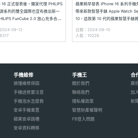
ne 16 正式發表後，獨家代理 PHILIPS
蘋果稍早發表 iPhone 16 系列手
源系列的雙全國際也宣布推出新一
帶來新款智慧手錶 Apple Watch Ser
HILIPS FunCube 2.0 放心充多合一
10，這款第 10 代的蘋果智慧手錶
源。第二代放心充不僅延續前代
進一度薄型化，同步加大螢幕尺寸
024-09-12
日期：2024-09-10
0,000mAh 大電量，還全面升級，體
S10 處理器，並提升充電速度，還
317
人氣：10226
 10%、充電速度提升 33%，並新增
深與水溫偵測等功能。除了 Apple W
Series 10 亮相，
手機維修
手機王
合
搞懂維修保固
關於我們
廣
手機送修要注意
聯絡我們
加
手機泡水怎麼救
隱私權政策
新
安卓手機重置
智慧財產權聲明
蘋果安卓跳槽
FB登入問題
安卓資料轉移