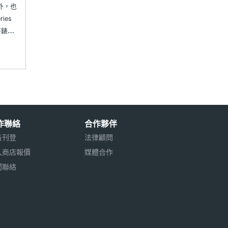
機外，也
ies
將錶殼
；搭配
新增水
atch
作聯絡
合作夥伴
告刊登
法律顧問
入商店報價
媒體合作
聞聯絡