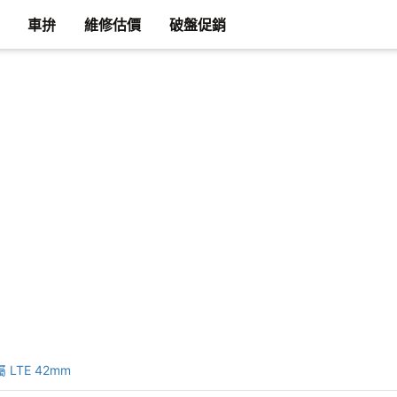
車拚
維修估價
破盤促銷
金屬 LTE 42mm