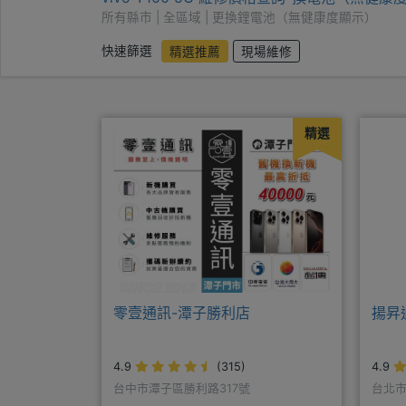
所有縣市 | 全區域 | 更換鋰電池（無健康度顯示）
快速篩選
精選推薦
現場維修
精選
零壹通訊-潭子勝利店
揚昇
4.9
(315)
4.9
台中市潭子區勝利路317號
台北市