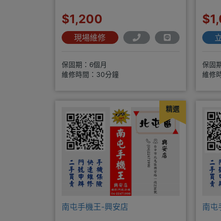
$1,200
$1
現場維修
保固期：6個月
保固
維修時間：30分鐘
維修
精選
南屯手機王-興安店
南屯