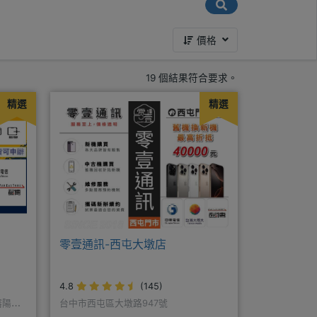
價格
19 個結果符合要求。
精選
精選
零壹通訊-西屯大墩店
4.8
(145)
瀋陽路
台中市西屯區大墩路947號