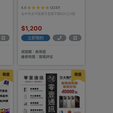
5.0
(2237)
台中市太平區東平里東平路826之3號
$1,200
立即預約
保固期：無保固
維修時間：現場評估
精選
精選