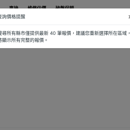
車拚
維修估價
破盤促銷
查詢價格提醒
搜尋所有縣市僅提供最新 40 筆報價，建議您重新選擇所在區域
將顯示所有完整的報價。