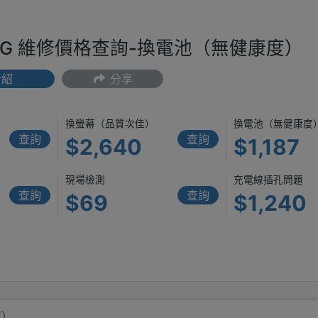
00 5G 維修價格查詢-換電池（無健康度）
介紹
分享
換螢幕（品質次佳）
換電池（無健康度
查詢
查詢
$2,640
$1,187
現場檢測
充電線插孔問題
查詢
查詢
$69
$1,240
度）