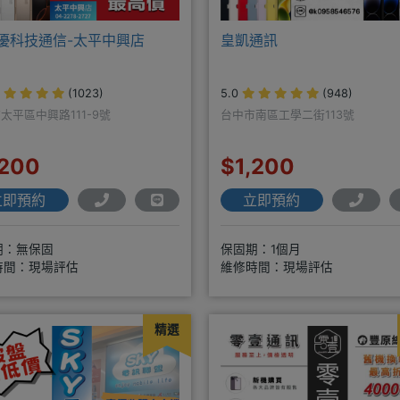
G優科技通信-太平中興店
皇凱通訊
(1023)
5.0
(948)
太平區中興路111-9號
台中市南區工學二街113號
,200
$1,200
立即預約
立即預約
期：無保固
保固期：1個月
時間：現場評估
維修時間：現場評估
精選