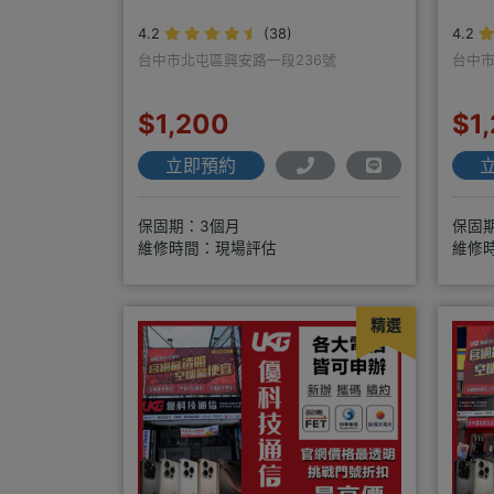
4.2
(38)
4.2
台中市北屯區興安路一段236號
台中市
$1,200
$1
立即預約
保固期：3個月
保固
維修時間：現場評估
維修
精選