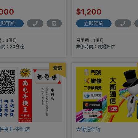
口）
,000
$1,200
立即預約
立即預約
期：3個月
保固期：1個月
時間：30分鐘
維修時間：現場評估
精選
手機王-中科店
大衛通信行