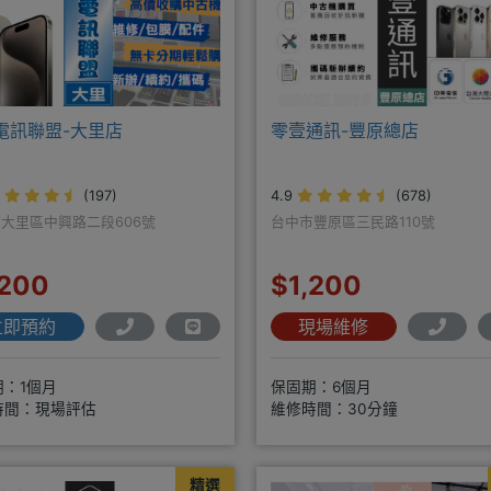
Y電訊聯盟-大里店
零壹通訊-豐原總店
(197)
4.9
(678)
大里區中興路二段606號
台中市豐原區三民路110號
,200
$1,200
立即預約
現場維修
期：1個月
保固期：6個月
時間：現場評估
維修時間：30分鐘
精選