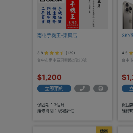
南屯手機王-東興店
SK
3.8
(139)
4.5
台中市南屯區東興路2段23號
台中市
$1,200
$1
立即預約
保固期：3個月
保固
維修時間：現場評估
維修
精選