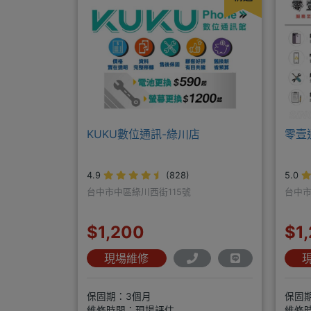
KUKU數位通訊-綠川店
零壹
4.9
(828)
5.0
台中市中區綠川西街115號
台中市
$1,200
$1
現場維修
保固期：3個月
保固
維修時間：現場評估
維修