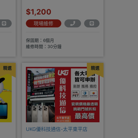
$1,200
現場維修
保固期：6個月
維修時間：30分鐘
精選
精選
UKG優科技通信-太平東平店