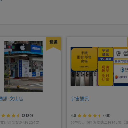
精選
通訊-文山店
宇宙通訊
(3130)
4.5
(46)
文山區辛亥路4段254號
台中市北屯區崇德路二段145號（