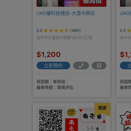
UKG優科技通信-大里中興店
UK
5.0
(1661)
5.0
台中市大里區中興路1段392之1號
台中市
$1,200
$1
立即預約
保固期：無保固
保固
維修時間：現場評估
維修
精選