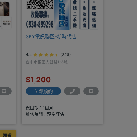
SKY電訊聯盟-新時代店
4.4
(325)
台中市東區大智路1-3號
$1,200
立即預約
保固期：1個月
維修時間：現場評估
精選