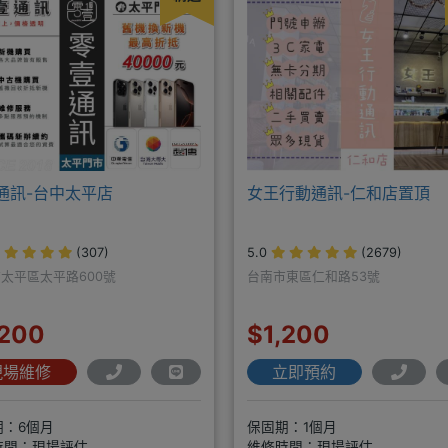
通訊-台中太平店
女王行動通訊-仁和店置頂
(307)
5.0
(2679)
太平區太平路600號
台南市東區仁和路53號
,200
$1,200
現場維修
立即預約
期：6個月
保固期：1個月
時間：現場評估
維修時間：現場評估