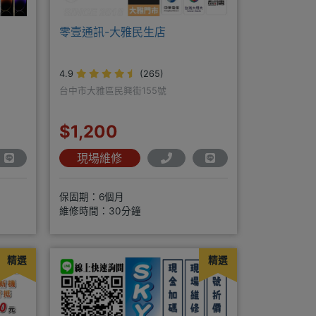
零壹通訊-大雅民生店
4.9
(265)
台中市大雅區民興街155號
$1,200
現場維修
保固期：6個月
維修時間：30分鐘
精選
精選