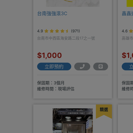
台南強強滾3C
鑫鑫
4.9
(971)
4.6
台南市中西區海安路二段17之一號
高雄市
$1,000
$1
立即預約
保固期：3個月
保固
維修時間：現場評估
維修
精選