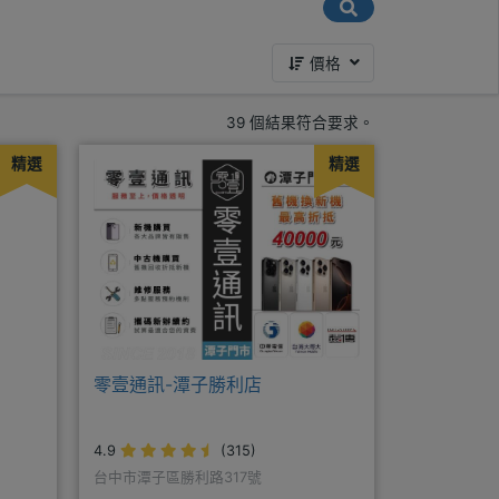
價格
39 個結果符合要求。
精選
精選
零壹通訊-潭子勝利店
4.9
(315)
台中市潭子區勝利路317號