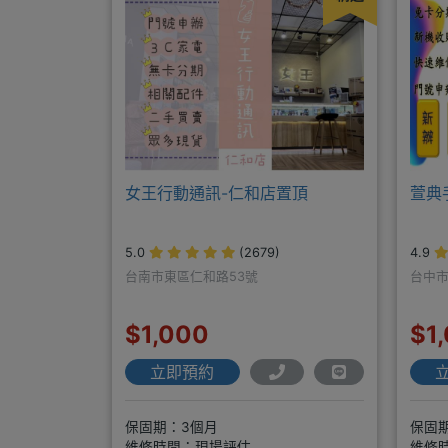
女王行動通訊-仁和店置頂
萱典
5.0
(2679)
4.9
台南市東區仁和路53號
台中市
$1,000
$1
立即預約
保固期：3個月
保固
維修時間：現場評估
維修