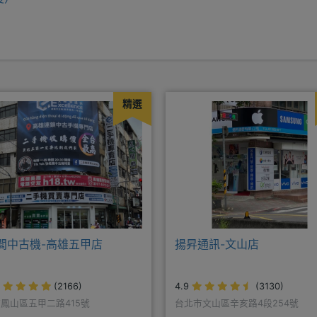
精選
闆中古機-高雄五甲店
揚昇通訊-文山店
(2166)
4.9
(3130)
鳳山區五甲二路415號
台北市文山區辛亥路4段254號