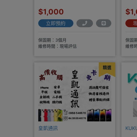
$1,000
$1
立即預約
保固期：3個月
保固
維修時間：現場評估
維修
精選
皇凱通訊
KU