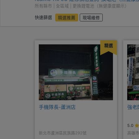
所有縣市 | 全區域 | 更換鋰電池（無健康度顯示）
快速篩選
精選推薦
現場維修
精選
手機隊長-蘆洲店
強老
5.0
新北市蘆洲區民族路292號
高雄市