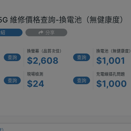
11x 5G 維修價格查詢-換電池（無健康度）
介紹
分享
換螢幕（品質次佳）
換電池（無健康度
查詢
查詢
$2,608
$1,001
現場檢測
充電線插孔問題
查詢
查詢
$24
$1,000
度）