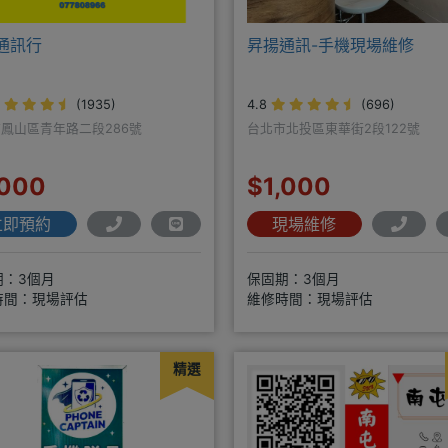
通訊行
昇揚通訊-手機現場維修
(1935)
4.8
(696)
鳳山區青年路二段286號
台北市北投區東華街2段122號
,000
$1,000
立即預約
現場維修
期：3個月
保固期：3個月
時間：現場評估
維修時間：現場評估
精選