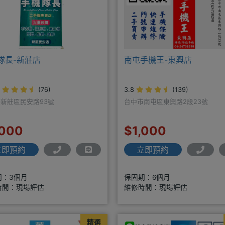
隊長-新莊店
南屯手機王-東興店
(76)
3.8
(139)
新莊區民安路93號
台中市南屯區東興路2段23號
,000
$1,000
立即預約
立即預約
期：3個月
保固期：6個月
時間：現場評估
維修時間：現場評估
精選