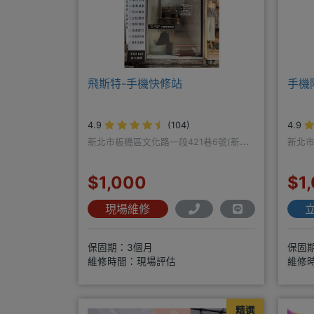
飛斯特-手機快修站
手機
4.9
(104)
4.9
新北市板橋區文化路一段421巷6號(新埔
新北市
站一號出口旁)
$1,000
$1
現場維修
保固期：3個月
保固
維修時間：現場評估
維修
精選