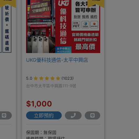
UKG優科技通信-太平中興店
5.0
(1023)
台中市太平區中興路111-9號
$1,000
立即預約
保固期：無保固
維修時間：現場評估