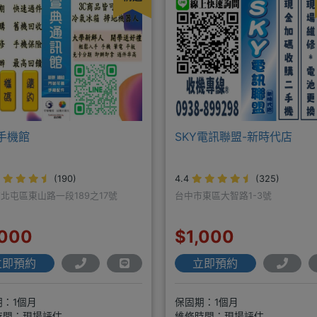
手機館
SKY電訊聯盟-新時代店
(190)
4.4
(325)
北屯區東山路一段189之17號
台中市東區大智路1-3號
,000
$1,000
立即預約
立即預約
期：1個月
保固期：1個月
時間：現場評估
維修時間：現場評估