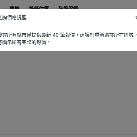
車拚
維修估價
破盤促銷
查詢價格提醒
搜尋所有縣市僅提供最新 40 筆報價，建議您重新選擇所在區域
將顯示所有完整的報價。