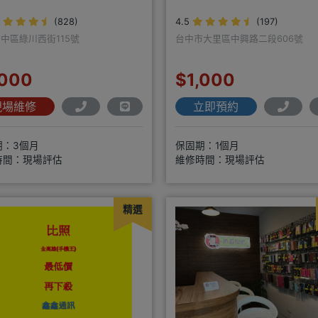
(828)
4.5
(197)
中區綠川西街115號
台中市大里區中興路二段606號
,000
$1,000
現場維修
立即預約
期：3個月
保固期：1個月
時間：現場評估
維修時間：現場評估
精選