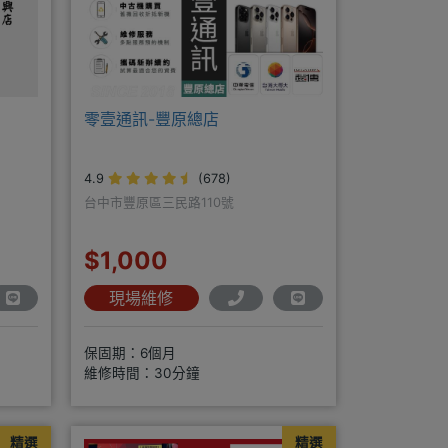
零壹通訊-豐原總店
4.9
(678)
台中市豐原區三民路110號
$1,000
現場維修
保固期：6個月
維修時間：30分鐘
精選
精選