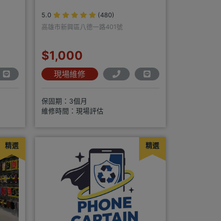
5.0
(480)
高雄市新興區八德一路401號
$1,000
現場維修
保固期：3個月
維修時間：現場評估
精選
精選