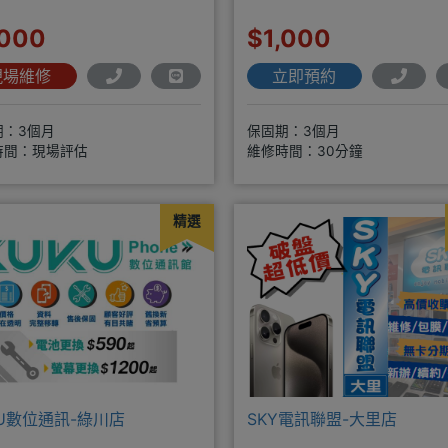
,000
$1,000
現場維修
立即預約
期：3個月
保固期：3個月
時間：現場評估
維修時間：30分鐘
精選
KU數位通訊-綠川店
SKY電訊聯盟-大里店