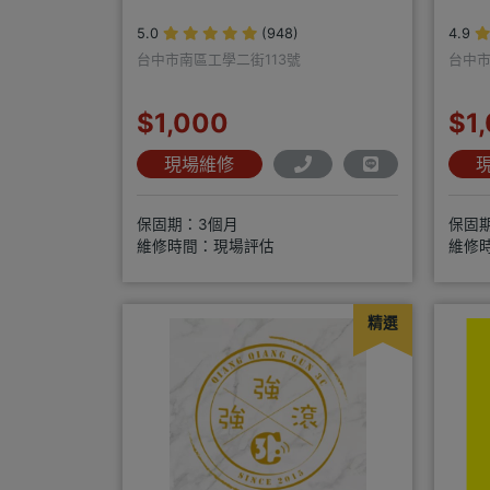
5.0
(948)
4.9
台中市南區工學二街113號
台中市
$1,000
$1
現場維修
保固期：3個月
保固
維修時間：現場評估
維修
精選