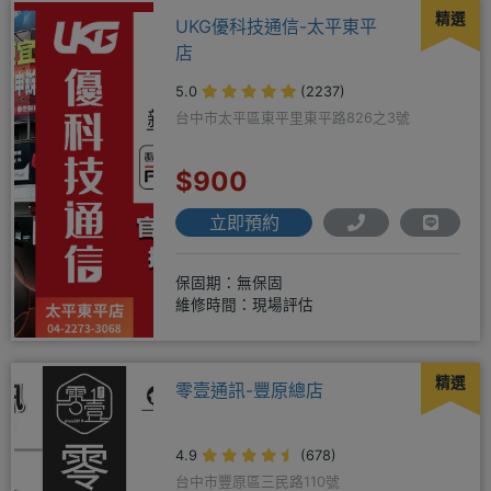
精選
UKG優科技通信-太平東平
店
5.0
(2237)
台中市太平區東平里東平路826之3號
$900
立即預約
保固期：無保固
維修時間：現場評估
精選
零壹通訊-豐原總店
4.9
(678)
台中市豐原區三民路110號