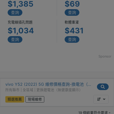
$1,385
$69
查詢
查詢
充電線插孔問題
軟體重灌
$1,034
$431
查詢
查詢
Sponsor
vivo Y52 (2022) 5G 維修價格查詢-換電池（無
健康度）
所有縣市 | 全區域 | 更換鋰電池（無健康度顯示）
精選推薦
現場維修
19 個結果符合要求。