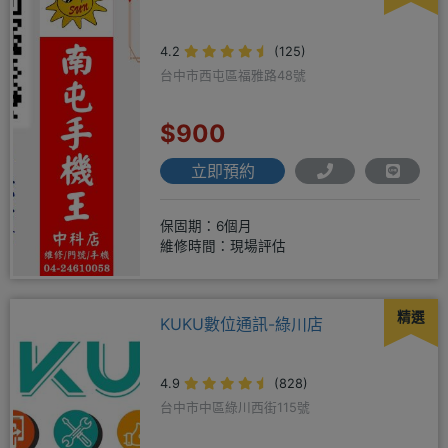
4.2
(125)
台中市西屯區福雅路48號
$900
立即預約
保固期：6個月
維修時間：現場評估
精選
KUKU數位通訊-綠川店
4.9
(828)
台中市中區綠川西街115號