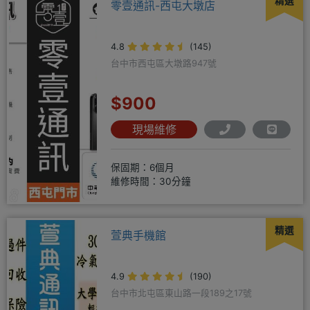
精選
零壹通訊-西屯大墩店
4.8
(145)
台中市西屯區大墩路947號
$900
現場維修
保固期：6個月
維修時間：30分鐘
精選
萱典手機館
4.9
(190)
台中市北屯區東山路一段189之17號