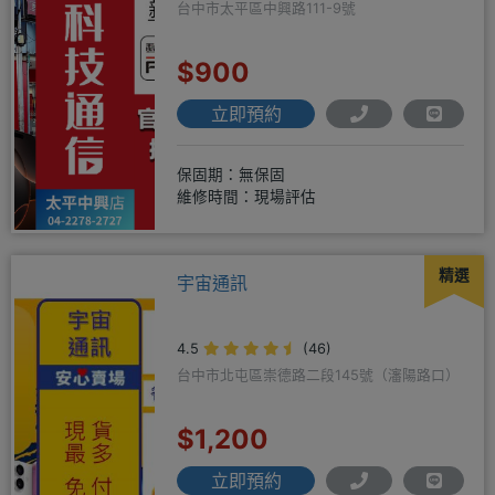
台中市太平區中興路111-9號
$900
立即預約
保固期：無保固
維修時間：現場評估
精選
宇宙通訊
4.5
(46)
台中市北屯區崇德路二段145號（瀋陽路口）
$1,200
立即預約