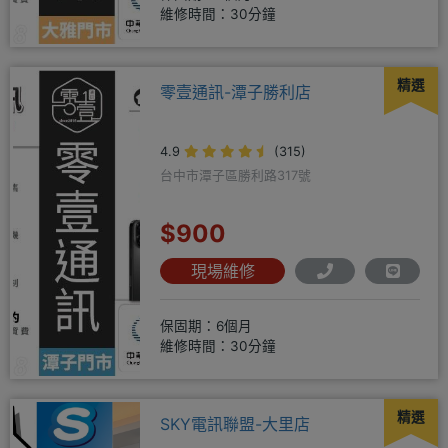
維修時間：30分鐘
精選
零壹通訊-潭子勝利店
4.9
(315)
台中市潭子區勝利路317號
$900
現場維修
保固期：6個月
維修時間：30分鐘
精選
SKY電訊聯盟-大里店