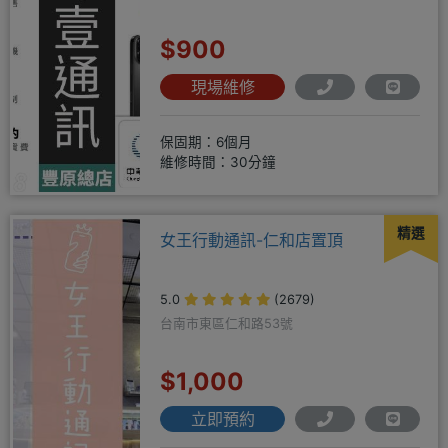
$900
現場維修
保固期：6個月
維修時間：30分鐘
精選
女王行動通訊-仁和店置頂
5.0
(2679)
台南市東區仁和路53號
$1,000
立即預約