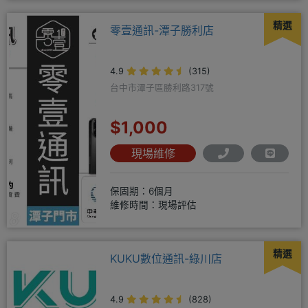
精選
零壹通訊-潭子勝利店
4.9
(315)
台中市潭子區勝利路317號
$1,000
現場維修
保固期：6個月
維修時間：現場評估
精選
KUKU數位通訊-綠川店
4.9
(828)