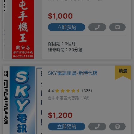
$1,000
立即預約
保固期：3個月
維修時間：30分鐘
精選
SKY電訊聯盟-新時代店
4.4
(325)
台中市東區大智路1-3號
$1,200
立即預約