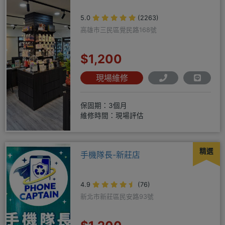
5.0
(2263)
高雄市三民區覺民路168號
$1,200
現場維修
保固期：3個月
維修時間：現場評估
精選
手機隊長-新莊店
4.9
(76)
新北市新莊區民安路93號