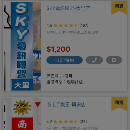
精選
SKY電訊聯盟-大里店
4.5
(197)
台中市大里區中興路二段606號
$1,200
立即預約
保固期：1個月
維修時間：現場評估
精選
南屯手機王-興安店
4.2
(38)
台中市北屯區興安路一段236號