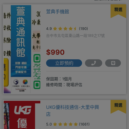
精選
萱典手機館
4.9
(190)
台中市北屯區東山路一段189之17號
$990
立即預約
保固期：1個月
維修時間：現場評估
精選
UKG優科技通信-大里中興
店
5.0
(1661)