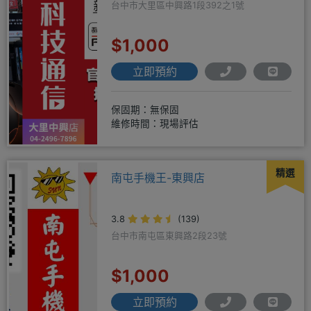
台中市大里區中興路1段392之1號
$1,000
立即預約
保固期：無保固
維修時間：現場評估
精選
南屯手機王-東興店
3.8
(139)
台中市南屯區東興路2段23號
$1,000
立即預約