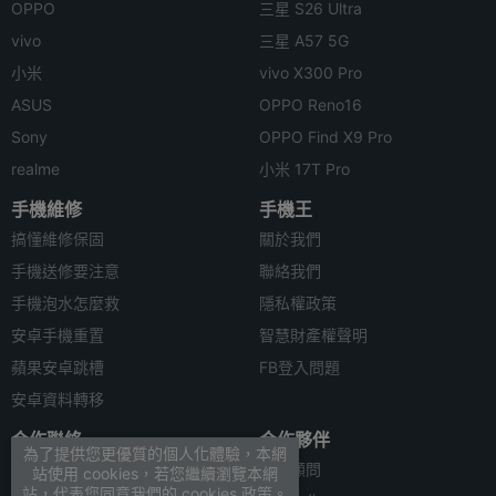
OPPO
三星 S26 Ultra
vivo
三星 A57 5G
小米
vivo X300 Pro
ASUS
OPPO Reno16
Sony
OPPO Find X9 Pro
realme
小米 17T Pro
手機維修
手機王
搞懂維修保固
關於我們
手機送修要注意
聯絡我們
手機泡水怎麼救
隱私權政策
安卓手機重置
智慧財產權聲明
蘋果安卓跳槽
FB登入問題
安卓資料轉移
合作聯絡
合作夥伴
為了提供您更優質的個人化體驗，本網
廣告刊登
法律顧問
站使用 cookies，若您繼續瀏覽本網
站，代表您同意我們的 cookies 政策。