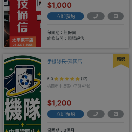
$1,000
立即預約
保固期：無保固
維修時間：現場評估
精選
手機隊長-建國店
5.0
(17)
桃園市中壢區中平路43號
$1,200
立即預約
保固期：3個月