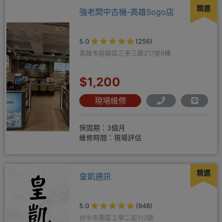
精選
強老闆中古機-高雄Sogo店
5.0
(256)
高雄市前鎮區三多三路217號6樓
$1,200
現場維修
保固期：3個月
維修時間：現場評估
精選
皇凱通訊
5.0
(948)
台中市南區工學二街113號