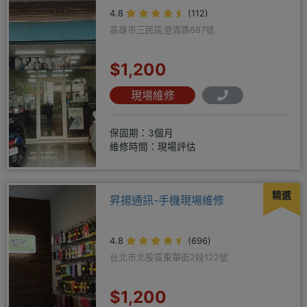
4.8
(112)
高雄市三民區澄清路687號
$1,200
現場維修
保固期：3個月
維修時間：現場評估
精選
昇揚通訊-手機現場維修
4.8
(696)
台北市北投區東華街2段122號
$1,200