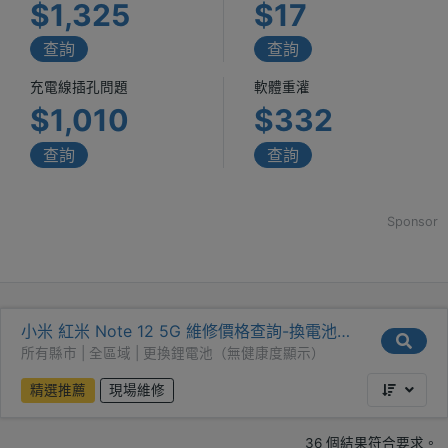
$1,325
$17
查詢
查詢
充電線插孔問題
軟體重灌
$1,010
$332
查詢
查詢
Sponsor
小米 紅米 Note 12 5G 維修價格查詢-換電池
（無健康度）
所有縣市 | 全區域 | 更換鋰電池（無健康度顯示）
精選推薦
現場維修
36 個結果符合要求。