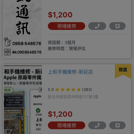
$1,200
現場維修
保固期：3個月
維修時間：現場評估
精選
上和手機維修-新莊店
5.0
(383)
新北市新莊區中和街117號1樓
$1,200
現場維修