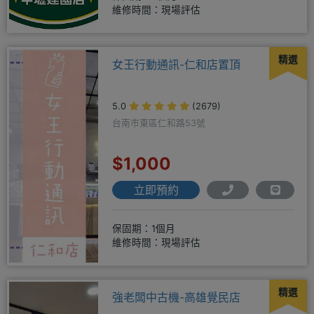
維修時間：現場評估
精選
女王行動通訊-仁和店置頂
5.0
(2679)
台南市東區仁和路53號
$1,000
立即預約
保固期：1個月
維修時間：現場評估
精選
強老闆中古機-高雄覺民店