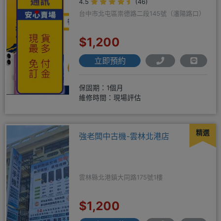
4.5
(46)
台中市北屯區崇德路二段145號（瀋陽路口）
$1,200
立即預約
保固期：1個月
維修時間：現場評估
精選
強老闆中古機-雲林北港店
雲林縣北港鎮大同路175號1樓
$1,200