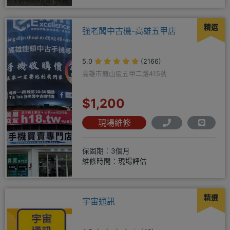
精選
強老闆中古機-高雄五甲店
5.0
(2166)
高雄市鳳山區五甲二路415號
$1,200
現場維修
保固期：3個月
維修時間：現場評估
精選
宇宙通訊