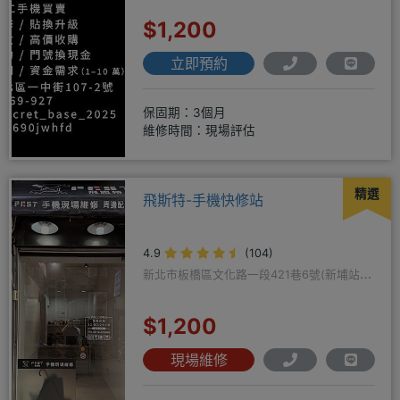
$1,200
立即預約
保固期：3個月
維修時間：現場評估
精選
飛斯特-手機快修站
4.9
(104)
新北市板橋區文化路一段421巷6號(新埔站一
號出口旁)
$1,200
現場維修